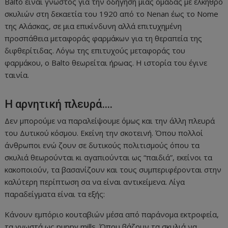
Balto είναι γνωστός για την οδήγηση μιας ομάδας με έλκηθρο
σκυλιών στη δεκαετία του 1920 από το Nenan έως το Nome
της Αλάσκας, σε μια επικίνδυνη αλλά επιτυχημένη
προσπάθεια μεταφοράς φαρμάκων για τη θεραπεία της
διφθερίτιδας. Λόγω της επιτυχούς μεταφοράς του
φαρμάκου, ο Balto θεωρείται ήρωας. Η ιστορία του έγινε
ταινία.
Η αρνητική πλευρά….
Δεν μπορούμε να παραλείψουμε όμως και την άλλη πλευρά
του Δυτικού κόσμου. Εκείνη την σκοτεινή. Όπου πολλοί
άνθρωποι ενώ ζουν σε δυτικούς πολιτισμούς όπου τα
σκυλιά θεωρούνται κι αγαπιούνται ως “παιδιά”, εκείνοι τα
κακοποιούν, τα βασανίζουν και τους συμπεριφέρονται στην
καλύτερη περίπτωση σα να είναι αντικείμενα. Λίγα
παραδείγματα είναι τα εξής:
Κάνουν εμπόριο κουταβιών μέσα από παράνομα εκτροφεία,
τα γνωστά ως puppy mills. Όπου βάζουν τα σκυλιά να