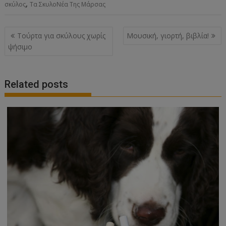
,
σκύλος
Τα ΣκυλοΝέα Της Μάρσας
Post
Τούρτα για σκύλους χωρίς
Μουσική, γιορτή, βιβλία!
navigation
ψήσιμο
Related posts