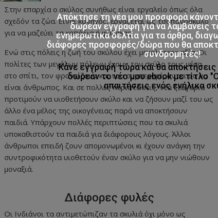
Στην επαρχία ο σκύλος συνήθως είναι εργαλείο όπως όλα
Απόκτησε τη νέα μου προσφορά κάνον
σχεδόν τα ζώα. Είναι κυνηγός, εργάζεται ως τσοπανόσκυλο
δωρεάν εγγραφή για να λαμβάνεις τ
για να μαζεύει τα κοπάδια ή φύλακας.
ενημερωτικά δελτία για τα άρθρα, διαγ
διάφορες προσφορές/δώρα που θα αποκτο
Ενώ στις πόλεις η ζωή του σκύλου έχει μεγαλύτερη αξία. Οι
συνδρομητές!
πολίτες των μεγάλων πόλεων έχουν τον σκύλο τους μέσα
Κάνε εγγραφή τώρα και θα αποκτήσει
στο σπίτι, τον φροντίζουν και του συμπεριφέρονται σα να
δωρεάν το νέο μου ebook με τίτλο "
απαιτήσεις ενός ενήλικα σκ
είναι άνθρωπος. Και σε πολλές περιπτώσεις, νέα ζευγάρια
προτιμούν να υιοθετήσουν σκύλο και να ζήσουν μαζί του ως
άλλο ένα μέλος της οικογένειας παρά να αποκτήσουν
παιδιά. Υπάρχουν πολλές περιπτώσεις που τα σκυλιά
υποκαθιστούν τα παιδιά για διάφορους λόγους. Άλλοι
άνθρωποι επειδή ζουν απομονωμένοι κι έχουν ανάγκη την
συντροφικότητα υιοθετούν έναν σκύλο για να μην νιώθουν
μοναξιά.
Διάφορες φυλές
Οι Ινδιάνοι τα αντιμετώπιζαν τα σκυλιά όχι μόνο ως