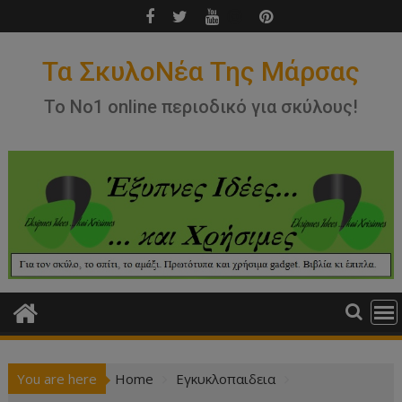
Skip
to
content
Τα ΣκυλοΝέα Της Μάρσας
Το Νο1 online περιοδικό για σκύλους!
You are here
Home
Εγκυκλοπαιδεια