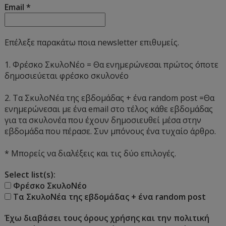
Email
*
Επέλεξε παρακάτω ποια newsletter επιθυμείς.
1. Φρέσκο ΣκυλοΝέο = Θα ενημερώνεσαι πρώτος όποτε
δημοσιεύεται φρέσκο σκυλονέο
2. Τα ΣκυλοΝέα της εβδομάδας + ένα random post =Θα
ενημερώνεσαι με ένα email στο τέλος κάθε εβδομάδας
για τα σκυλονέα που έχουν δημοσιευθεί μέσα στην
εβδομάδα που πέρασε. Συν μπόνους ένα τυχαίο άρθρο.
* Μπορείς να διαλέξεις και τις δύο επιλογές.
Select list(s):
Φρέσκο ΣκυλοΝέο
Τα ΣκυλοΝέα της εβδομάδας + ένα random post
Έχω διαβάσει τους όρους χρήσης και την πολιτική