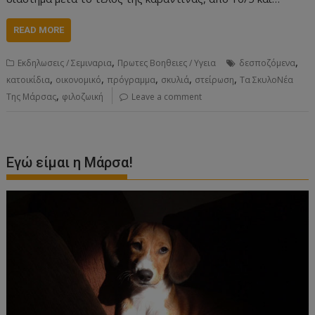
READ MORE
,
,
Εκδηλωσεις / Σεμιναρια
Πρωτες Βοηθειες / Υγεια
δεσποζόμενα
,
,
,
,
,
κατοικίδια
οικονομικό
πρόγραμμα
σκυλιά
στείρωση
Τα ΣκυλοΝέα
,
Της Μάρσας
φιλοζωική
Leave a comment
Εγώ είμαι η Μάρσα!