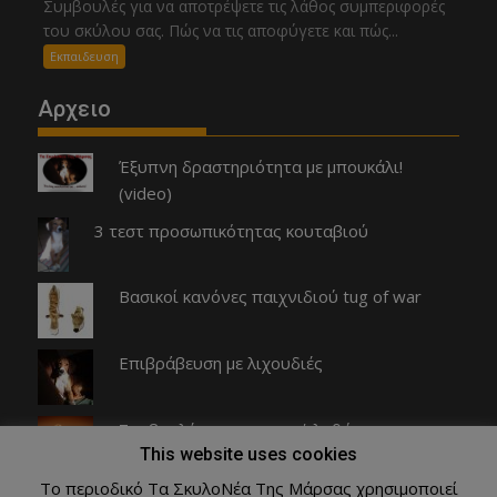
Συμβουλές για να αποτρέψετε τις λάθος συμπεριφορές
του σκύλου σας. Πώς να τις αποφύγετε και πώς...
Εκπαιδευση
Αρχειο
Έξυπνη δραστηριότητα με μπουκάλι!
(video)
3 τεστ προσωπικότητας κουταβιού
Βασικοί κανόνες παιχνιδιού tug of war
Επιβράβευση με λιχουδιές
Συμβουλές για αποφυγή λαθών
This website uses cookies
Το περιοδικό Τα ΣκυλοΝέα Της Μάρσας χρησιμοποιεί