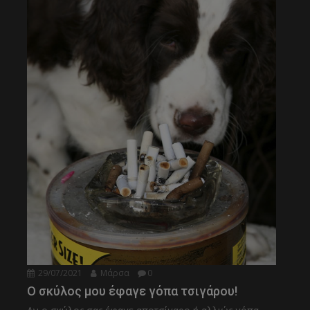
29/07/2021
Μάρσα
0
Ο σκύλος μου έφαγε γόπα τσιγάρου!