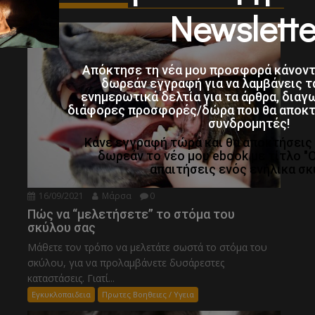
Newslette
Απόκτησε τη νέα μου προσφορά κάνον
δωρεάν εγγραφή για να λαμβάνεις τ
ενημερωτικά δελτία για τα άρθρα, διαγ
διάφορες προσφορές/δώρα που θα αποκτο
συνδρομητές!
Κάνε εγγραφή τώρα και θα αποκτήσει
δωρεάν το νέο μου ebook με τίτλο "
απαιτήσεις ενός ενήλικα σκ
16/09/2021
Μάρσα
0
Πώς να “μελετήσετε” το στόμα του
σκύλου σας
Μάθετε τον τρόπο να μελετάτε σωστά το στόμα του
σκύλου, για να προλαμβάνετε δυσάρεστες
καταστάσεις. Γιατί...
Εγκυκλοπαιδεια
Πρωτες Βοηθειες / Υγεια