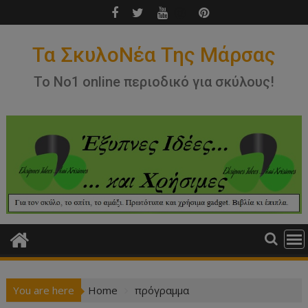
Skip
to
content
Τα ΣκυλοΝέα Της Μάρσας
Το Νο1 online περιοδικό για σκύλους!
You are here
Home
πρόγραμμα