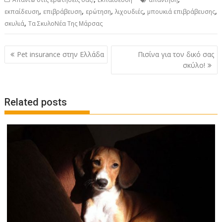
,
,
,
,
,
εκπαίδευση
επιβράβευση
ερώτηση
λιχουδιές
μπουκιά επιβράβευσης
,
σκυλιά
Τα ΣκυλοΝέα Της Μάρσας
Post
Pet insurance στην Ελλάδα
Πισίνα για τον δικό σας
navigation
σκύλο!
Related posts