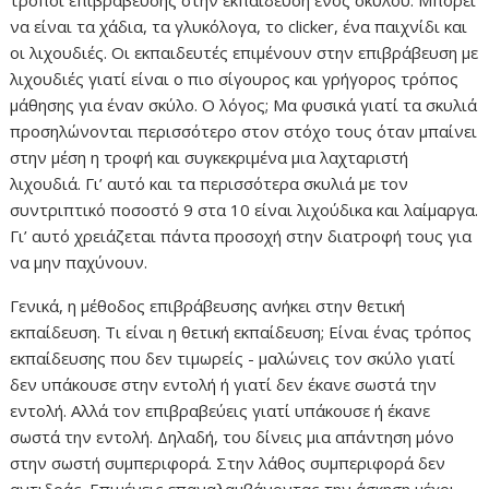
τρόποι επιβράβευσης στην εκπαίδευση ενός σκύλου. Μπορεί
να είναι τα χάδια, τα γλυκόλογα, το clicker, ένα παιχνίδι και
οι λιχουδιές. Οι εκπαιδευτές επιμένουν στην επιβράβευση με
λιχουδιές γιατί είναι ο πιο σίγουρος και γρήγορος τρόπος
μάθησης για έναν σκύλο. Ο λόγος; Μα φυσικά γιατί τα σκυλιά
προσηλώνονται περισσότερο στον στόχο τους όταν μπαίνει
στην μέση η τροφή και συγκεκριμένα μια λαχταριστή
λιχουδιά. Γι’ αυτό και τα περισσότερα σκυλιά με τον
συντριπτικό ποσοστό 9 στα 10 είναι λιχούδικα και λαίμαργα.
Γι’ αυτό χρειάζεται πάντα προσοχή στην διατροφή τους για
να μην παχύνουν.
Γενικά, η μέθοδος επιβράβευσης ανήκει στην θετική
εκπαίδευση. Τι είναι η θετική εκπαίδευση; Είναι ένας τρόπος
εκπαίδευσης που δεν τιμωρείς - μαλώνεις τον σκύλο γιατί
δεν υπάκουσε στην εντολή ή γιατί δεν έκανε σωστά την
εντολή. Αλλά τον επιβραβεύεις γιατί υπάκουσε ή έκανε
σωστά την εντολή. Δηλαδή, του δίνεις μια απάντηση μόνο
στην σωστή συμπεριφορά. Στην λάθος συμπεριφορά δεν