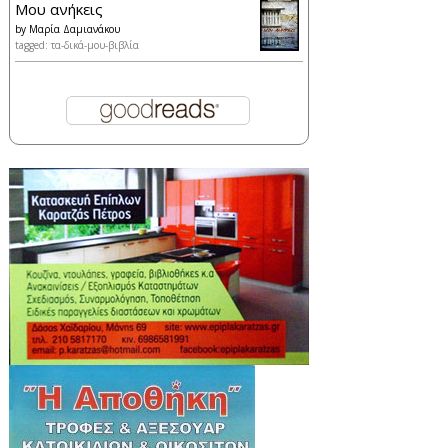
Μου ανήκεις
by
Μαρία Δαμιανάκου
tagged: τα-δικά-μου-βιβλία