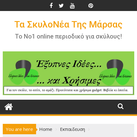
Skip
to
content
Τα ΣκυλοΝέα Της Μάρσας
Το Νο1 online περιοδικό για σκύλους!
You are here
Home
Εκπαιδευση