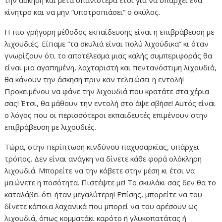
την άσκηση και μετά σπανιότερα έτσι για να υπάρχει ένα
κίνητρο και να μην “υποτροπιάσει” ο σκύλος.
Η πιο γρήγορη μέθοδος εκπαίδευσης είναι η επιβράβευση με
λιχουδιές. Είπαμε “τα σκυλιά είναι πολύ λιχούδικα” κι όταν
γνωρίζουν ότι το αποτέλεσμα μιας καλής συμπεριφοράς θα
είναι μια αγαπημένη, λαχταριστή και πεντανόστιμη λιχουδιά,
θα κάνουν την άσκηση πριν καν τελειώσει η εντολή!
Προκειμένου να φάνε την λιχουδιά που κρατάτε στα χέρια
σας! Έτσι, θα μάθουν την εντολή στο άψε σβήσε! Αυτός είναι
ο λόγος που οι περισσότεροι εκπαιδευτές επιμένουν στην
επιβράβευση με λιχουδιές.
Τώρα, στην περίπτωση κινδύνου παχυσαρκίας, υπάρχει
τρόπος. Δεν είναι ανάγκη να δίνετε κάθε φορά ολόκληρη
λιχουδιά. Μπορείτε να την κόβετε στην μέση κι έτσι να
μειώνετε η ποσότητα. Πιστέψτε με! Το σκυλάκι σας δεν θα το
καταλάβει ότι ήταν μεγαλύτερη! Επίσης, μπορείτε να του
δίνετε κάποια λαχανικά που μπορεί να του αρέσουν ως
λιχουδιά, όπως κομματάκι καρότο ή γλυκοπατάτας ή