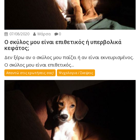
07/08/2020
Μάρσα
0
Ο σκύλος μου είναι επιθετικός ή υπερβολικά
κεφάτος;
Δεν ξέρω αν ο σκύλος μου παίζει ή αν είναι εκνευρισμένος.
Ο σκύλος μου είναι επιθετικός...
Απαντώ στις ερωτήσεις σας!
Ψυχολογια / Σκεψεις