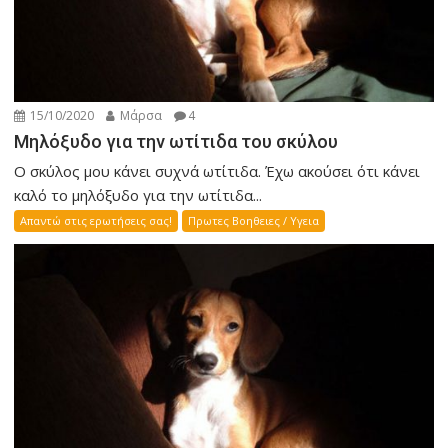
15/10/2020
Μάρσα
4
Μηλόξυδο για την ωτίτιδα του σκύλου
Ο σκύλος μου κάνει συχνά ωτίτιδα. Έχω ακούσει ότι κάνει
καλό το μηλόξυδο για την ωτίτιδα...
Απαντώ στις ερωτήσεις σας!
Πρωτες Βοηθειες / Υγεια