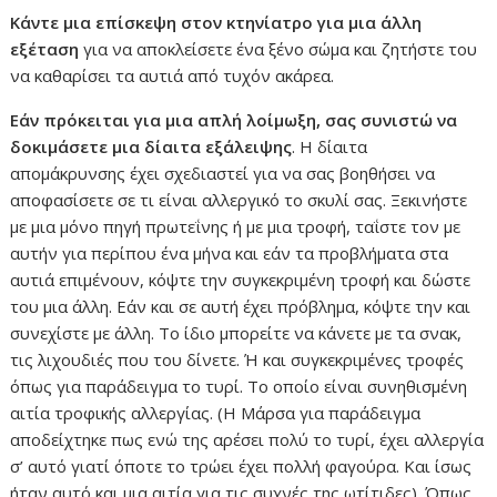
Κάντε μια επίσκεψη στον κτηνίατρο για μια άλλη
εξέταση
για να αποκλείσετε ένα ξένο σώμα και ζητήστε του
να καθαρίσει τα αυτιά από τυχόν ακάρεα.
Εάν πρόκειται για μια απλή λοίμωξη, σας συνιστώ να
δοκιμάσετε μια δίαιτα εξάλειψης
. Η δίαιτα
απομάκρυνσης έχει σχεδιαστεί για να σας βοηθήσει να
αποφασίσετε σε τι είναι αλλεργικό το σκυλί σας. Ξεκινήστε
με μια μόνο πηγή πρωτεΐνης ή με μια τροφή, ταΐστε τον με
αυτήν για περίπου ένα μήνα και εάν τα προβλήματα στα
αυτιά επιμένουν, κόψτε την συγκεκριμένη τροφή και δώστε
του μια άλλη. Εάν και σε αυτή έχει πρόβλημα, κόψτε την και
συνεχίστε με άλλη. Το ίδιο μπορείτε να κάνετε με τα σνακ,
τις λιχουδιές που του δίνετε. Ή και συγκεκριμένες τροφές
όπως για παράδειγμα το τυρί. Το οποίο είναι συνηθισμένη
αιτία τροφικής αλλεργίας. (Η Μάρσα για παράδειγμα
αποδείχτηκε πως ενώ της αρέσει πολύ το τυρί, έχει αλλεργία
σ’ αυτό γιατί όποτε το τρώει έχει πολλή φαγούρα. Και ίσως
ήταν αυτό και μια αιτία για τις συχνές της ωτίτιδες). Όπως