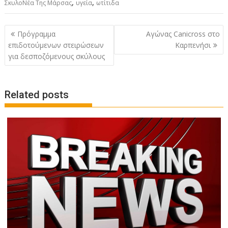
,
,
ΣκυλοΝέα Της Μάρσας
υγεία
ωτίτιδα
Post
Πρόγραμμα
Αγώνας Canicross στο
navigation
επιδοτούμενων στειρώσεων
Καρπενήσι
για δεσποζόμενους σκύλους
Related posts