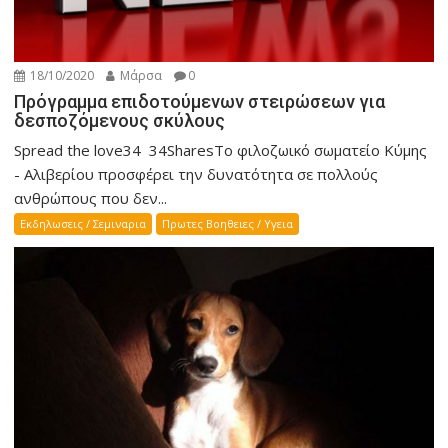
18/10/2020
Μάρσα
0
Πρόγραμμα επιδοτούμενων στειρώσεων για
δεσποζόμενους σκύλους
Spread the love34 34SharesΤο φιλοζωικό σωματείο Κύμης
- Αλιβερίου προσφέρει την δυνατότητα σε πολλούς
ανθρώπους που δεν...
Εκδηλωσεις / Σεμιναρια
Πρωτες Βοηθειες / Υγεια