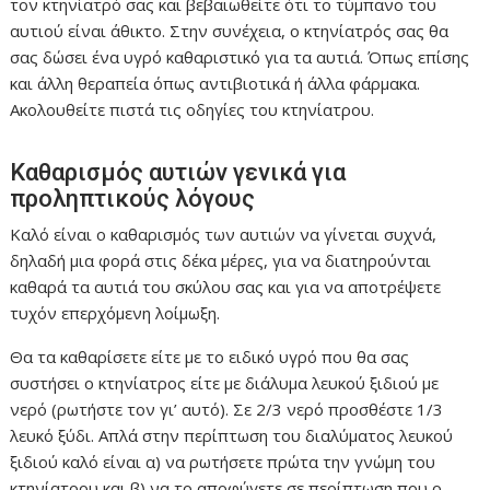
τον κτηνίατρό σας και βεβαιωθείτε ότι το τύμπανο του
αυτιού είναι άθικτο. Στην συνέχεια, ο κτηνίατρός σας θα
σας δώσει ένα υγρό καθαριστικό για τα αυτιά. Όπως επίσης
και άλλη θεραπεία όπως αντιβιοτικά ή άλλα φάρμακα.
Ακολουθείτε πιστά τις οδηγίες του κτηνίατρου.
Καθαρισμός αυτιών γενικά για
προληπτικούς λόγους
Καλό είναι ο καθαρισμός των αυτιών να γίνεται συχνά,
δηλαδή μια φορά στις δέκα μέρες, για να διατηρούνται
καθαρά τα αυτιά του σκύλου σας και για να αποτρέψετε
τυχόν επερχόμενη λοίμωξη.
Θα τα καθαρίσετε είτε με το ειδικό υγρό που θα σας
συστήσει ο κτηνίατρος είτε με διάλυμα λευκού ξιδιού με
νερό (ρωτήστε τον γι’ αυτό). Σε 2/3 νερό προσθέστε 1/3
λευκό ξύδι. Απλά στην περίπτωση του διαλύματος λευκού
ξιδιού καλό είναι α) να ρωτήσετε πρώτα την γνώμη του
κτηνίατρου και β) να το αποφύγετε σε περίπτωση που ο