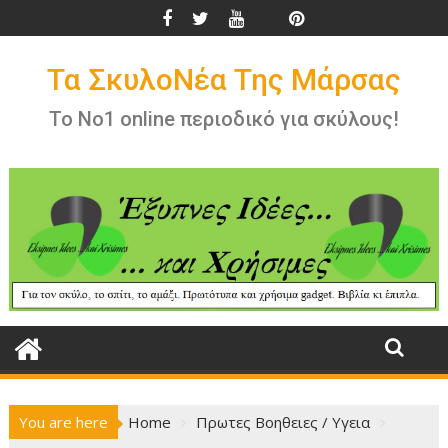
Skip
to
content
Τα ΣκυλοΝέα Της Μάρσας
Το Νο1 online περιοδικό για σκύλους!
You are here
Home
Πρωτες Βοηθειες / Υγεια