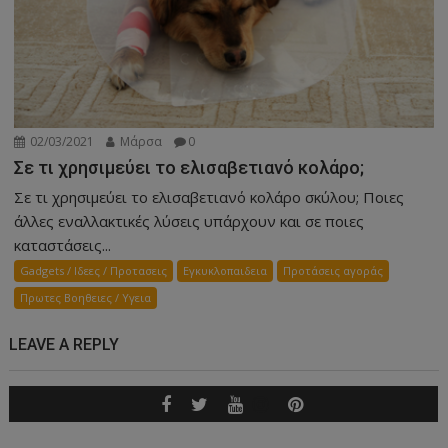
02/03/2021
Μάρσα
0
Σε τι χρησιμεύει το ελισαβετιανό κολάρο;
Σε τι χρησιμεύει το ελισαβετιανό κολάρο σκύλου; Ποιες
άλλες εναλλακτικές λύσεις υπάρχουν και σε ποιες
καταστάσεις...
Gadgets / Ιδεες / Προτασεις
Εγκυκλοπαιδεια
Προτάσεις αγοράς
Πρωτες Βοηθειες / Υγεια
LEAVE A REPLY