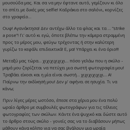
μουσούδα μας. Και σα να μην έφτανε αυτό, γεμίζουν κι όλο
το σπίτι με δικές μας selfie! Καδράκια στο σαλόνι, κορνίζες
στο γραφείο…
Ουφ! Αγανάκτησα! Δεν αντέχω άλλο τα φλας και τα … “strike
a pose”! Γι’ αυτό κι εγώ, όποτε βλέπω την κάμερα στραμμένη
προς το μέρος μου, φεύγω τρέχοντας ή στην καλύτερη
γυρίζω το κεφάλι επιδεικτικά! Ε, μα! Υπάρχει κι ένα όριο!!!
Μεταξύ μας τώρα… χιχιχιχιχιχι… πόσο γελάω που η σκύλο -
μαμά μου ζορίζεται να πετύχει μια σωστή φωτογραφία μου!
Τραβάει είκοσι και η μία είναι σωστή… χιχιχιχιχιχι… Α!
Παίρνω την εκδίκησή μου! Δεν μ’ αφήνει σε ησυχία. Τι να
κάνω;
Πριν λίγες μέρες ωστόσο, έπεσε στα χέρια μου ένα πολύ
ωραίο άρθρο με συμβουλές φωτογράφων για τις τέλειες
φωτογραφίες των σκύλων. Κάντε ένα ψυχικό και δώστε αυτό
το άρθρο στους σκύλο - γονείς σας να το διαβάσουν μήπως
μάθουν κάνα κόλπο για να σας βγάλουν μια ωραία