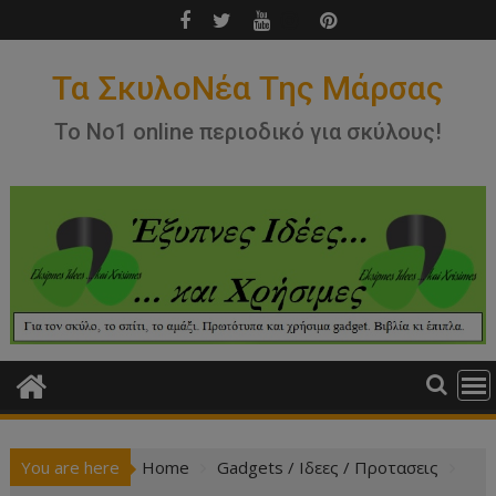
Skip
to
content
Τα ΣκυλοΝέα Της Μάρσας
Το Νο1 online περιοδικό για σκύλους!
You are here
Home
Gadgets / Ιδεες / Προτασεις