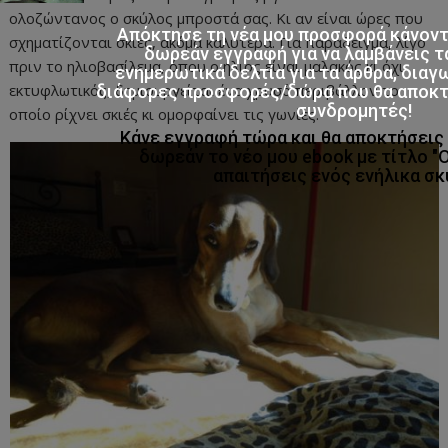
ολοζώντανος ο σκύλος μπροστά σας. Κι αν είναι ώρες που
Απόκτησε τη νέα μου προσφορά κάνον
σχηματίζονται σκιές, ακόμα καλύτερα. Για παράδειγμα, λίγο
δωρεάν εγγραφή για να λαμβάνεις τ
πριν το ηλιοβασίλεμα, όπου ο ήλιος είναι μαλακός κι όχι
ενημερωτικά δελτία για τα άρθρα, διαγ
εκτυφλωτικός, δημιουργείται ένα χρυσό περιβάλλον το
διάφορες προσφορές/δώρα που θα αποκτο
συνδρομητές!
οποίο ρίχνει σκιές κι ομορφαίνει τις γωνίες.
Κάνε εγγραφή τώρα και θα αποκτήσει
δωρεάν το νέο μου ebook με τίτλο "
απαιτήσεις ενός ενήλικα σκ