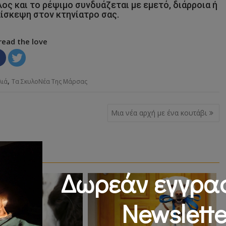
ος και το ρέψιμο συνδυάζεται με εμετό, διάρροια ή
πίσκεψη στον κτηνίατρο σας.
read the love
,
λιά
Τα ΣκυλοΝέα Της Μάρσας
Μια νέα αρχή με ένα κουτάβι
Δωρεάν εγγρα
Newslette