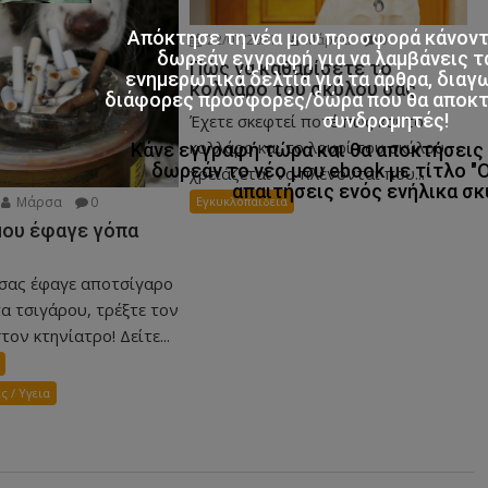
Απόκτησε τη νέα μου προσφορά κάνον
22/07/2021
Μάρσα
0
δωρεάν εγγραφή για να λαμβάνεις τ
Πώς να καθαρίσετε το
ενημερωτικά δελτία για τα άρθρα, διαγ
κολλάρο του σκύλου σας
διάφορες προσφορές/δώρα που θα αποκτο
συνδρομητές!
Έχετε σκεφτεί ποτέ πως και το
κολλάρο και το λουρί του σκύλου
Κάνε εγγραφή τώρα και θα αποκτήσει
δωρεάν το νέο μου ebook με τίτλο "
χρειάζεται να πλένονται που...
απαιτήσεις ενός ενήλικα σκ
Μάρσα
0
Εγκυκλοπαιδεια
μου έφαγε γόπα
 σας έφαγε αποτσίγαρο
α τσιγάρου, τρέξτε τον
τον κτηνίατρο! Δείτε...
ς / Υγεια