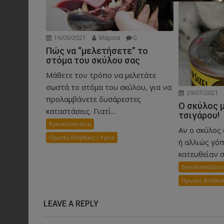
16/09/2021
Μάρσα
0
Πώς να “μελετήσετε” το
στόμα του σκύλου σας
Μάθετε τον τρόπο να μελετάτε
σωστά το στόμα του σκύλου, για να
29/07/2021
προλαμβάνετε δυσάρεστες
Ο σκύλος 
καταστάσεις. Γιατί...
τσιγάρου!
Εγκυκλοπαιδεια
Αν ο σκύλος
Πρωτες Βοηθειες / Υγεια
ή αλλιώς γόπ
κατευθείαν σ
Εγκυκλοπαιδεια
Πρωτες Βοηθειε
LEAVE A REPLY