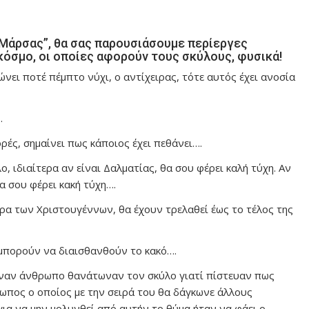
 Μάρσας”, θα σας παρουσιάσουμε περίεργες
κόσμο, οι οποίες αφορούν τους σκύλους, φυσικά!
νει ποτέ πέμπτο νύχι, ο αντίχειρας, τότε αυτός έχει ανοσία
…
ρές, σημαίνει πως κάποιος έχει πεθάνει….
 ιδιαίτερα αν είναι Δαλματίας, θα σου φέρει καλή τύχη. Αν
α σου φέρει κακή τύχη….
ρα των Χριστουγέννων, θα έχουν τρελαθεί έως το τέλος της
 μπορούν να διαισθανθούν το κακό….
ναν άνθρωπο θανάτωναν τον σκύλο γιατί πίστευαν πως
ρωπος ο οποίος με την σειρά του θα δάγκωνε άλλους
ια να μην μολυνθεί από αυτήν το θύμα ήταν να φάει ο