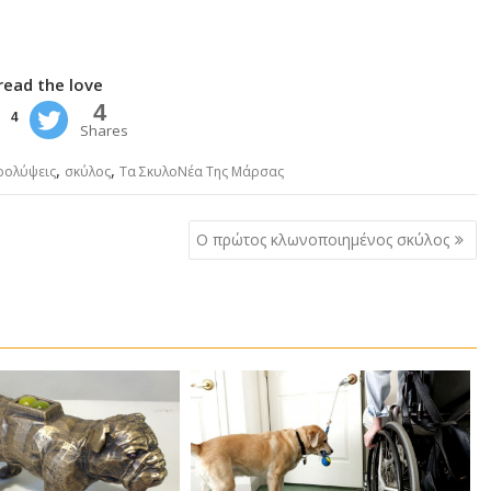
read the love
4
4
Shares
,
,
ρολύψεις
σκύλος
Τα ΣκυλοΝέα Της Μάρσας
Ο πρώτος κλωνοποιημένος σκύλος