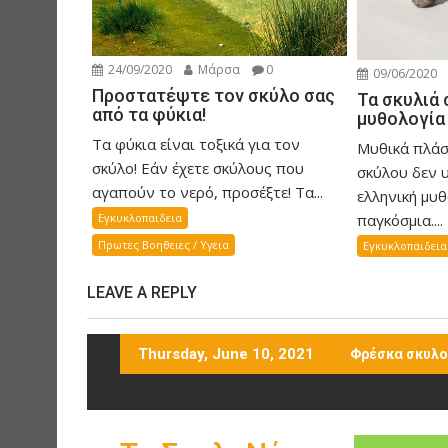
24/09/2020
Μάρσα
0
09/06/2020
Προστατέψτε τον σκύλο σας
Τα σκυλιά
από τα φύκια!
μυθολογία
Τα φύκια είναι τοξικά για τον
Μυθικά πλάσ
σκύλο! Εάν έχετε σκύλους που
σκύλου δεν 
αγαπούν το νερό, προσέξτε! Τα...
ελληνική μυθ
Εγκυκλοπαιδεια
παγκόσμια....
Πρωτες Βοηθειες / Υγεια
Εγκυκλοπαιδεια
LEAVE A REPLY