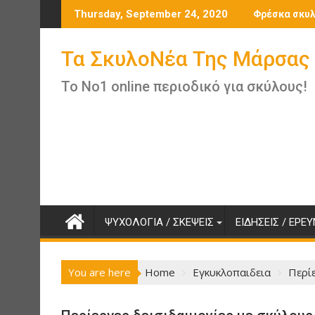
Skip
Thursday, September 24, 2020
Φρέσκα σκυ
to
content
Τα ΣκυλοΝέα Της Μάρσας
Το Νο1 online περιοδικό για σκύλους!
ΨΥΧΟΛΟΓΙΑ / ΣΚΕΨΕΙΣ
ΕΙΔΗΣΕΙΣ / ΕΡΕ
You are here
Home
Εγκυκλοπαιδεια
Περίε