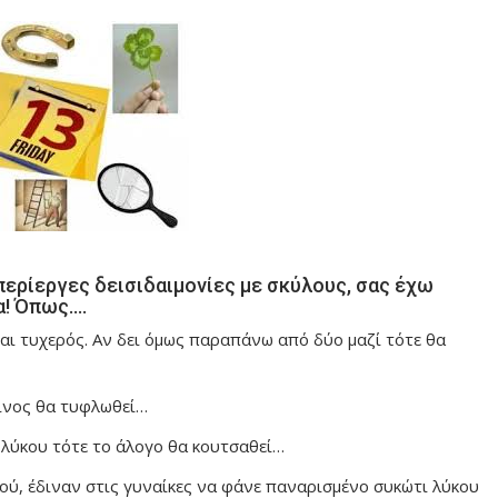
 περίεργες δεισιδαιμονίες με σκύλους, σας έχω
α! Όπως….
ναι τυχερός. Αν δει όμως παραπάνω από δύο μαζί τότε θα
είνος θα τυφλωθεί…
 λύκου τότε το άλογο θα κουτσαθεί…
ού, έδιναν στις γυναίκες να φάνε παναρισμένο συκώτι λύκου