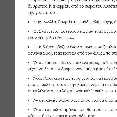
άνθρωπος ένα κομμάτι από το σώμα του λυσσασ
την γούνα του…..
Στην Αγγλία, θεωρείται σημάδι καλής τύχης ό
Οι Σκωτσέζοι πιστεύουν πως αν ένας άγνωστ
έναν νέο φίλο σύντομα…
Οι Ινδιάνοι έβαζαν έναν άρρωστο να ξαπλώσε
ασθένεια θα μεταφερόταν από τον άνθρωπο στο
Όταν κάποιος δει ένα ασθενοφόρο, πρέπει να
μέχρι να δει στον δρόμο έναν μαύρο ή καφέ σκύλ
Άλλοι λαοί λένε πως ένας τρόπος να ξεφορτω
από τα μαλλιά του, να την βάλει ανάμεσα σε δύ
αυτό λέγοντας τα λόγια ” Φάε καλά, σκύλε μου. 
Αν δει κανείς σκύλο στον ύπνο του θα αποκ
Όταν το πρώτο πράγμα που θα ακούσει κάποιο
νέα και θα έχει κακή κι ανάποδη μέρα…