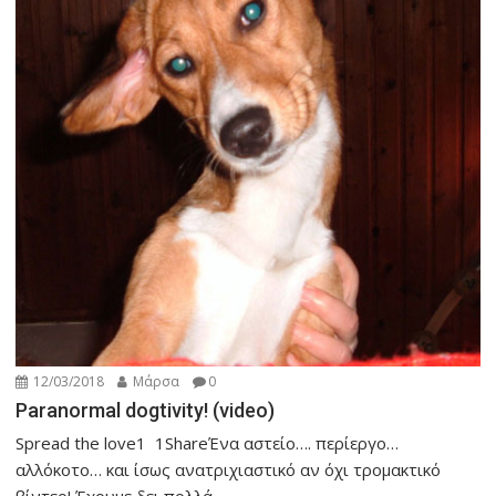
12/03/2018
Μάρσα
0
Paranormal dogtivity! (video)
Spread the love1 1ShareΈνα αστείο…. περίεργο…
αλλόκοτο… και ίσως ανατριχιαστικό αν όχι τρομακτικό
βίντεο! Έχουμε δει πολλά...