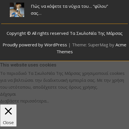
Πώς να κόψετε τα νύχια του… “φίλου”
σας…
Copyright © All rights reserved Τα ΣκυλοΝέα Της Μάρσας
Proudly powered by WordPress
|
Theme: SuperMag by
Acme
Themes
This website uses cookies
Το περιοδικό Τα ΣκυλοΝέα Της Μάρσας χρησιμοποιεί cookies
για να βελτιώσει την διαδικτυακή εμπειρία σας. Με την χρήση
του ιστότοπου, αποδέχεστε τους όρους χρήσης.
Δέχομαι
Διαβάστε περισσότερα...
Close