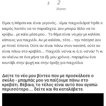
2
2
Shares
Είμαι η Μάρσα και είναι γεγονός… είμαι παιχνιδιάρα! Ήρθε ο
καιρός λοιπόν να το παραδεχτώ. Δεν μπορώ άλλο να το
κρύβω… με καίει μέσα μου… Το θέμα είναι να μην με καλέσει
κάποιος για παιχνίδι. Αν με καλέσει, τότε…. την πάτησε! Δεν
με πτοεί τίποτα. Ούτε αν είναι πάνω στον καναπέ, ούτε αν
είναι πάνω στο κρεβάτι…. Παιχνίδι να’ναι κι ό,τι να’ναι! Τι κι
αν κλείνω σε ένα μήνα τα έξι μου χρόνια…παραμένω ένα
κουτάβι στην ψυχή και στην όρεξη για παιχνίδια.
Δείτε το νέο μου βίντεο που με προσκάλεσε ο
σκύλο - μπαμπάς μου να παίξουμε πάνω στο
κρεβάτι. Βέβαια, το τέλος είναι αυτό που αγαπώ
περισσότερο….. δείτε και θα καταλάβετε.