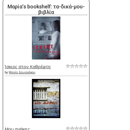
Μαρία's bookshelf: τα-δικά-μου-
βιβλία
Ίσκιος στον Καθρέφτη
by
Μαρία Δαμιανάκου
Μου ανήκεις