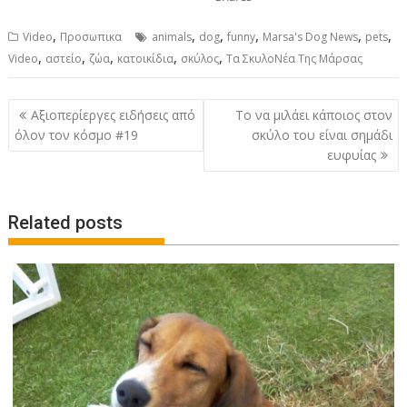
,
,
,
,
,
,
Video
Προσωπικα
animals
dog
funny
Marsa's Dog News
pets
,
,
,
,
,
Video
αστείο
ζώα
κατοικίδια
σκύλος
Τα ΣκυλοΝέα Της Μάρσας
P
Αξιοπερίεργες ειδήσεις από
Το να μιλάει κάποιος στον
o
όλον τον κόσμο #19
σκύλο του είναι σημάδι
ευφυίας
s
t
n
Related posts
a
v
i
g
a
t
i
o