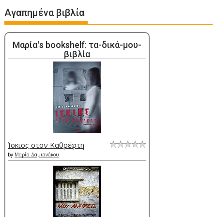
Αγαπημένα βιβλία
Μαρία's bookshelf: τα-δικά-μου-
βιβλία
Ίσκιος στον Καθρέφτη
by
Μαρία Δαμιανάκου