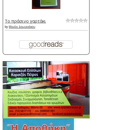
Το πράσινο χαρτάκι
by
Μαρία Δαμιανάκου