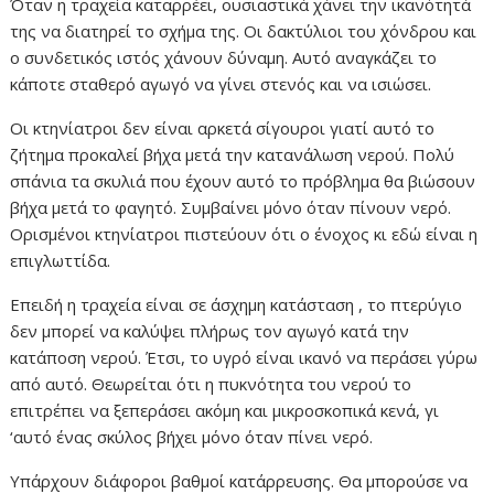
Όταν η τραχεία καταρρέει, ουσιαστικά χάνει την ικανότητά
της να διατηρεί το σχήμα της. Οι δακτύλιοι του χόνδρου και
ο συνδετικός ιστός χάνουν δύναμη. Αυτό αναγκάζει το
κάποτε σταθερό αγωγό να γίνει στενός και να ισιώσει.
Οι κτηνίατροι δεν είναι αρκετά σίγουροι γιατί αυτό το
ζήτημα προκαλεί βήχα μετά την κατανάλωση νερού. Πολύ
σπάνια τα σκυλιά που έχουν αυτό το πρόβλημα θα βιώσουν
βήχα μετά το φαγητό. Συμβαίνει μόνο όταν πίνουν νερό.
Ορισμένοι κτηνίατροι πιστεύουν ότι ο ένοχος κι εδώ είναι η
επιγλωττίδα.
Επειδή η τραχεία είναι σε άσχημη κατάσταση , το πτερύγιο
δεν μπορεί να καλύψει πλήρως τον αγωγό κατά την
κατάποση νερού. Έτσι, το υγρό είναι ικανό να περάσει γύρω
από αυτό. Θεωρείται ότι η πυκνότητα του νερού το
επιτρέπει να ξεπεράσει ακόμη και μικροσκοπικά κενά, γι
‘αυτό ένας σκύλος βήχει μόνο όταν πίνει νερό.
Υπάρχουν διάφοροι βαθμοί κατάρρευσης. Θα μπορούσε να