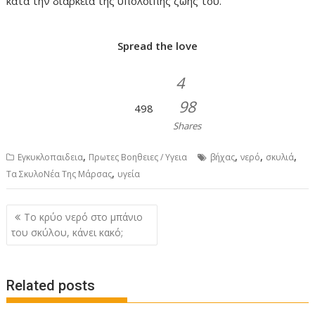
κατά την διάρκεια της υπόλοιπης ζωής του.
Spread the love
4
98
498
Shares
,
,
,
,
Εγκυκλοπαιδεια
Πρωτες Βοηθειες / Υγεια
βήχας
νερό
σκυλιά
,
Τα ΣκυλοΝέα Της Μάρσας
υγεία
P
Το κρύο νερό στο μπάνιο
o
του σκύλου, κάνει κακό;
s
t
Related posts
n
a