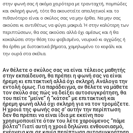
στην φωνή σας ή ακόμα χειρότερα με τρανταχτή, πομπώδες
και σκληρή φωνή, τότε θα ακουστείτε απειλητικοί και το
πιθανότερο είναι ο σκύλος σας να μην έρθει. Να μην σας
ακούσει κι αντιθέτως να φύγει μακριά. Ή στην καλύτερη των
περιπτώσεων, θα σας ακούσει αλλά όχι αμέσως και ή θα
κοκαλώσει στην θέση του φοβισμένο, νευρικό κι αγχώδης ή
θα έρθει με διστακτικά βήματα, χαμηλωμένο το κεφάλι και
την ουρά στα σκέλια.
Αν θέλετε ο σκύλος σας να είναι τέλειος μαθητής
στην εκπαίδευση, θα πρέπει η φωνή σας να είναι
ήρεμη κι επιτακτική αλλά όχι σκληρή. Ανάλογα την
εντολή όμως. Για παράδειγμα, αν θέλετε να μάθετε
τον σκύλο σας πώς να δείξει αυτοσυγκράτηση, θα
του πείτε “μείνε” ή “κάτσε” με επιτακτική και
ήρεμη φωνή αλλά όχι σκληρή για να τον τρομάζετε.
Η χροιά της φωνής σας σ’ αυτήν την περίπτωση
δεν θα πρέπει να είναι ίδια με εκείνη που
χρησιμοποιείτε όταν του λέτε χαρούμενος “πάμε
βόλτα”! Γιατί αυτή η χροιά δηλώνει ενθουσιασμό,
ενέργεια και σε καμία περίπτωση αυτοσυγκράτηση.