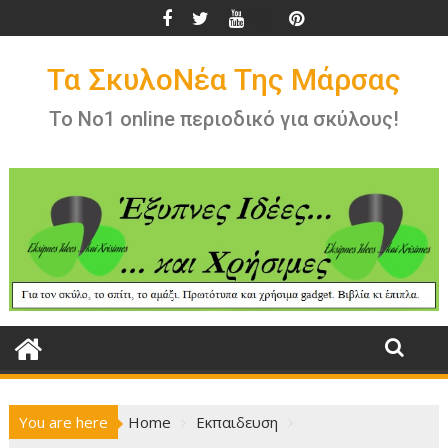
Skip
to
content
Τα ΣκυλοΝέα Της Μάρσας
Το Νο1 online περιοδικό για σκύλους!
You are here
Home
Εκπαιδευση