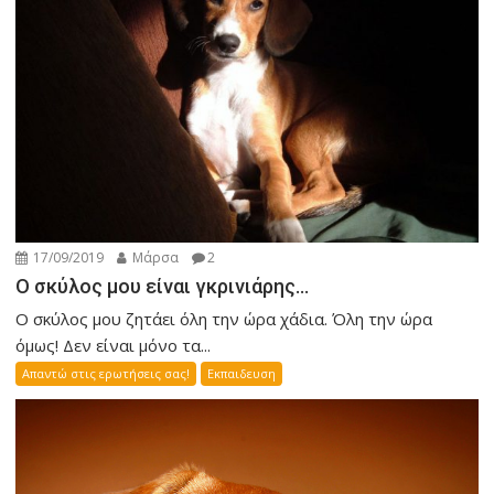
17/09/2019
Μάρσα
2
Ο σκύλος μου είναι γκρινιάρης…
Ο σκύλος μου ζητάει όλη την ώρα χάδια. Όλη την ώρα
όμως! Δεν είναι μόνο τα...
Απαντώ στις ερωτήσεις σας!
Εκπαιδευση