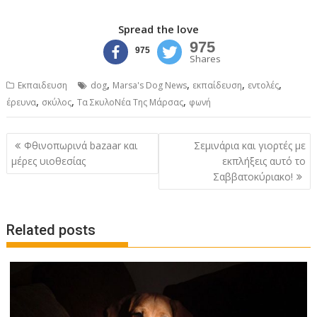
Spread the love
975
975
Shares
,
,
,
,
Εκπαιδευση
dog
Marsa's Dog News
εκπαίδευση
εντολές
,
,
,
έρευνα
σκύλος
Τα ΣκυλοΝέα Της Μάρσας
φωνή
Post
Φθινοπωρινά bazaar και
Σεμινάρια και γιορτές με
navigation
μέρες υιοθεσίας
εκπλήξεις αυτό το
Σαββατοκύριακο!
Related posts