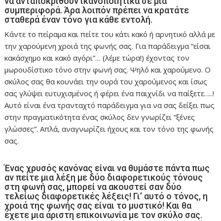
να ανταποκριθούν ικανοποιητικά σε μια
συμπεριφορά. Άρα λοιπόν πρέπει να κρατάτε
σταθερά έναν τόνο για κάθε εντολή.
Κάντε το πείραμα και πείτε του κάτι κακό ή αρνητικό αλλά με
την χαρούμενη χροιά της φωνής σας. Για παράδειγμα “είσαι
κακάσχημο και κακό αγόρι”… (λέμε τώρα!) έχοντας τον
μωρουδίστικο τόνο στην φωνή σας. Ψηλό και χαρούμενο. Ο
σκύλος σας θα κουνάει την ουρά του χαρούμενος και ίσως
σας γλύψει ευτυχισμένος ή φέρει ένα παιχνίδι να παίξετε…..!
Αυτό είναι ένα τρανταχτό παράδειγμα για να σας δείξει πως
στην πραγματικότητα ένας σκύλος δεν γνωρίζει “ξένες
γλώσσες”. Απλά, αναγνωρίζει ήχους και τον τόνο της φωνής
σας.
Ένας χρυσός κανόνας είναι να θυμάστε πάντα πως
αν πείτε μια λέξη με δύο διαφορετικούς τόνους
στη φωνή σας, μπορεί να ακουστεί σαν δύο
τελείως διαφορετικές λέξεις! Γι’ αυτό ο τόνος, η
χροιά της φωνής σας είναι το μυστικό! Και θα
έχετε μια άριστη επικοινωνία με τον σκύλο σας.