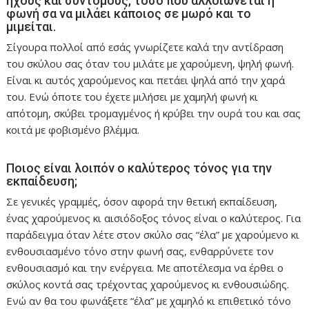
ήχους και σύντομους, τόσο που αλλοιώνεται η
φωνή σα να μιλάει κάποιος σε μωρό και το
μιμείται.
Σίγουρα πολλοί από εσάς γνωρίζετε καλά την αντίδραση
του σκύλου σας όταν του μιλάτε με χαρούμενη, ψηλή φωνή.
Είναι κι αυτός χαρούμενος και πετάει ψηλά από την χαρά
του. Ενώ όποτε του έχετε μιλήσει με χαμηλή φωνή κι
απότομη, σκύβει τρομαγμένος ή κρύβει την ουρά του και σας
κοιτά με φοβισμένο βλέμμα.
Ποιος είναι λοιπόν ο καλύτερος τόνος για την
εκπαίδευση;
Σε γενικές γραμμές, όσον αφορά την θετική εκπαίδευση,
ένας χαρούμενος κι αισιόδοξος τόνος είναι ο καλύτερος. Για
παράδειγμα όταν λέτε στον σκύλο σας “έλα” με χαρούμενο κι
ενθουσιασμένο τόνο στην φωνή σας, ενθαρρύνετε τον
ενθουσιασμό και την ενέργεια. Με αποτέλεσμα να έρθει ο
σκύλος κοντά σας τρέχοντας χαρούμενος κι ενθουσιώδης.
Ενώ αν θα του φωνάξετε “έλα” με χαμηλό κι επιθετικό τόνο