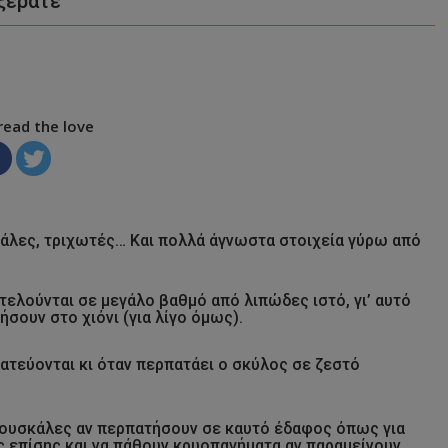
 ξέρατε
read the love
γάλες, τριχωτές… Και πολλά άγνωστα στοιχεία γύρω από
τελούνται σε μεγάλο βαθμό από λιπώδες ιστό, γι’ αυτό
σουν στο χιόνι (για λίγο όμως).
τατεύονται κι όταν περπατάει ο σκύλος σε ζεστό
 φουσκάλες αν περπατήσουν σε καυτό έδαφος όπως για
ς επίσης και να πάθουν κρυοπαγήματα αν παραμείνουν