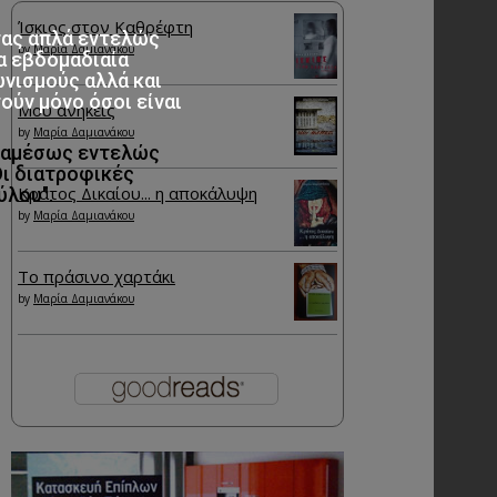
Ίσκιος στον Καθρέφτη
τας απλά εντελώς
by
Μαρία Δαμιανάκου
α εβδομαδιαία
ωνισμούς αλλά και
ύν μόνο όσοι είναι
Μου ανήκεις
by
Μαρία Δαμιανάκου
ς αμέσως εντελώς
Οι διατροφικές
Κράτος Δικαίου... η αποκάλυψη
ύλου".
by
Μαρία Δαμιανάκου
Το πράσινο χαρτάκι
by
Μαρία Δαμιανάκου