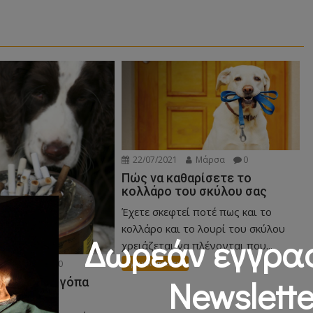
22/07/2021
Μάρσα
0
Πώς να καθαρίσετε το
κολλάρο του σκύλου σας
Έχετε σκεφτεί ποτέ πως και το
κολλάρο και το λουρί του σκύλου
Δωρεάν εγγρα
χρειάζεται να πλένονται που...
Μάρσα
0
Εγκυκλοπαιδεια
Newslette
μου έφαγε γόπα