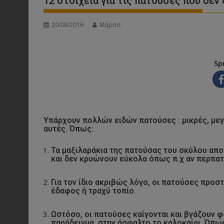
12 στοιχεία για τις πατούσες που δεν
20/08/2016
Μάρσα
Sp
Υπάρχουν πολλών ειδών πατούσες : μικρές, με
αυτές. Όπως:
Τα μαξιλαράκια της πατούσας του σκύλου απο
και δεν κρυώνουν εύκολα όπως π.χ αν περπατή
Για τον ίδιο ακριβώς λόγο, οι πατούσες προσ
έδαφος ή τραχύ τοπίο.
Ωστόσο, οι πατούσες καίγονται και βγάζουν
παράδειγμα, στην άσφαλτο το καλοκαίρι. Όπω