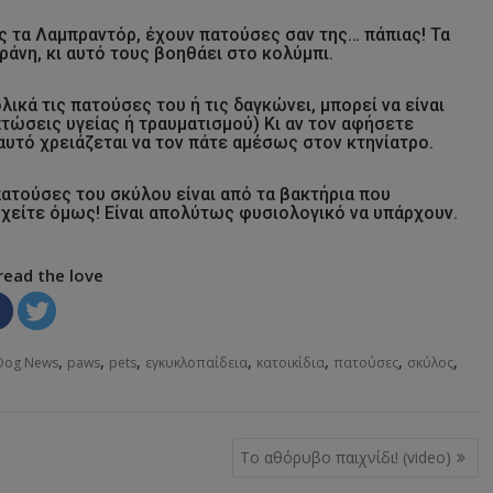
ς τα Λαμπραντόρ, έχουν πατούσες σαν της… πάπιας! Τα
άνη, κι αυτό τους βοηθάει στο κολύμπι.
ικά τις πατούσες του ή τις δαγκώνει, μπορεί να είναι
τώσεις υγείας ή τραυματισμού) Κι αν τον αφήσετε
’ αυτό χρειάζεται να τον πάτε αμέσως στον κτηνίατρο.
πατούσες του σκύλου είναι από τα βακτήρια που
χείτε όμως! Είναι απολύτως φυσιολογικό να υπάρχουν.
read the love
,
,
,
,
,
,
,
 Dog News
paws
pets
εγκυκλοπαίδεια
κατοικίδια
πατούσες
σκύλος
Το αθόρυβο παιχνίδι! (video)