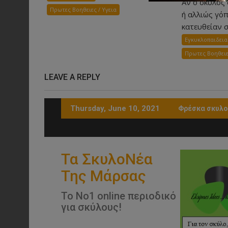
Αν ο σκύλος
Πρωτες Βοηθειες / Υγεια
ή αλλιώς γόπ
κατευθείαν σ
Εγκυκλοπαιδεια
Πρωτες Βοηθειε
LEAVE A REPLY