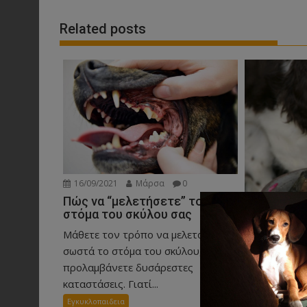
Related posts
16/09/2021
Μάρσα
0
Πώς να “μελετήσετε” το
στόμα του σκύλου σας
Μάθετε τον τρόπο να μελετάτε
σωστά το στόμα του σκύλου, για να
29/07/2021
προλαμβάνετε δυσάρεστες
Ο σκύλος 
καταστάσεις. Γιατί...
τσιγάρου!
Εγκυκλοπαιδεια