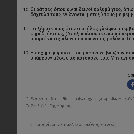
Οι ράτσες όπου είναι δεινοί κολυμβητές, όπω
δάχτυλά τους ενώνονται μεταξύ τους με μεμβρ
Το ξέρατε πως όταν ο σκύλος γλείφει υπερβολ
σημάδι άγχους; (Αν εξαιρέσουμε φυσικά περιπ
μπορεί να τις πληγώσει και να τις μολύνει. Γι
Η άσχημη μυρωδιά που μπορεί να βγάζουν οι 
υπάρχουν μέσα στις πατούσες του. Μην ανησυ
Sp
,
,
,
Εγκυκλοπαιδεια
animals
dog
encyclopedia
Marsa's
Τα ΣκυλοΝέα Της Μάρσας
Post
Ποιος είναι ο κατάλληλος σκύλος για εσάς
navigation