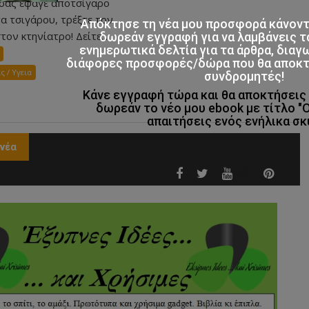
 σας έφαγε αποτσίγαρο
α τσιγάρου, τρέξτε τον
Απόκτησε τη νέα μου προσφορά κάνον
τον κτηνίατρο! Δείτε...
δωρεάν εγγραφή για να λαμβάνεις τ
ενημερωτικά δελτία για τα άρθρα, διαγ
διάφορες προσφορές/δώρα που θα αποκτο
ς / Υγεια
συνδρομητές!
Κάνε εγγραφή τώρα και θα αποκτήσει
δωρεάν το νέο μου ebook με τίτλο "
απαιτήσεις ενός ενήλικα σκ