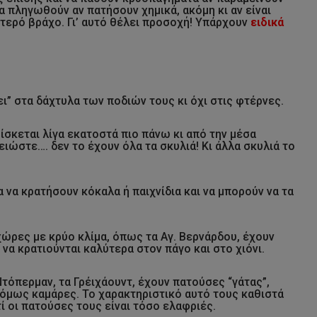
να πληγωθούν αν πατήσουν χημικά, ακόμη κι αν είναι
ερό βράχο. Γι’ αυτό θέλει προσοχή! Υπάρχουν
ειδικά
” στα δάχτυλα των ποδιών τους κι όχι στις φτέρνες.
ίσκεται λίγα εκατοστά πιο πάνω κι από την μέσα
μειώστε…. δεν το έχουν όλα τα σκυλιά! Κι άλλα σκυλιά το
α να κρατήσουν κόκαλα ή παιχνίδια και να μπορούν να τα
ώρες με κρύο κλίμα, όπως τα Αγ. Βερνάρδου, έχουν
να κρατιούνται καλύτερα στον πάγο και στο χιόνι.
Ντόπερμαν, τα Γρέιχάουντ, έχουν πατούσες “γάτας”,
όμως καμάρες. Το χαρακτηριστικό αυτό τους καθιστά
ί οι πατούσες τους είναι τόσο ελαφριές.