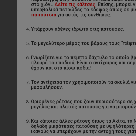
στο χιόνι.
Δείτε τις κάλτσες
. Επίσης, μπορεί 
υπερβολικά πετρώδες το έδαφος όπως σε μυτ
παπούτσια
για αυτές τις συνθήκες.
Υπάρχουν αδένες ιδρώτα στις πατούσες.
Το μεγαλύτερο μέρος του βάρους τους “πέφτει
Γνωρίζετε για το πέμπτο δάχτυλο το οποίο βρ
πλευρά του ποδιού; Είναι ο αντίχειρας και ση
έχουν και στα πίσω πόδια!
Τον αντίχειρα τον χρησιμοποιούν τα σκυλιά γι
μασουλήσουν.
Ορισμένες ράτσες που ζουν περισσότερο σε χ
μεγάλες και πλατιές πατούσες για να μπορούν 
Και κάποιες άλλες ράτσες όπως τα Ακίτα, τα 
δηλαδή μικρότερες πατούσες με υψηλότερες 
ικανούς να υπερέχουν με την αντοχή τους γιατ