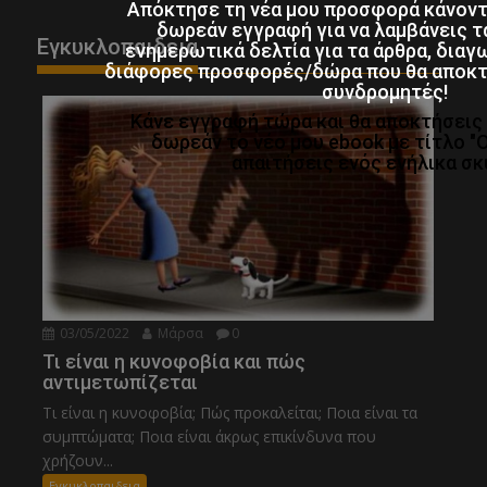
Απόκτησε τη νέα μου προσφορά κάνον
δωρεάν εγγραφή για να λαμβάνεις τ
Εγκυκλοπαιδεια
ενημερωτικά δελτία για τα άρθρα, διαγ
διάφορες προσφορές/δώρα που θα αποκτο
συνδρομητές!
Κάνε εγγραφή τώρα και θα αποκτήσει
δωρεάν το νέο μου ebook με τίτλο "
απαιτήσεις ενός ενήλικα σκ
03/05/2022
Μάρσα
0
Τι είναι η κυνοφοβία και πώς
αντιμετωπίζεται
Τι είναι η κυνοφοβία; Πώς προκαλείται; Ποια είναι τα
συμπτώματα; Ποια είναι άκρως επικίνδυνα που
χρήζουν...
Εγκυκλοπαιδεια