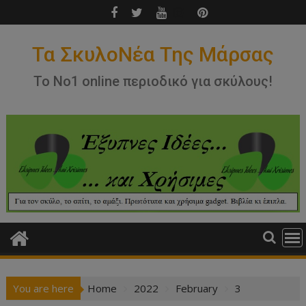
Skip
to
content
Τα ΣκυλοΝέα Της Μάρσας
Το Νο1 online περιοδικό για σκύλους!
You are here
Home
2022
February
3