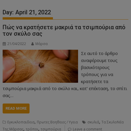
Day:
April 21, 2022
Πώς να κρατήσετε μακριά τα τσιμπούρια από
τον σκύλο σας
21/04/2022
Μάρσα
Σε αυτό το άρθρο
αναφέρουμε τους
βασικότερους
τρόπους για να
κρατήσετε τα
τσιμπούρια μακριά από το σκύλο και, κατ’ επέκταση, το σπίτι
σας…
READ MORE
,
,
Εγκυκλοπαιδεια
Πρωτες Βοηθειες / Υγεια
σκυλιά
Τα ΣκυλοΝέα
,
,
Της Μάρσας
τρόποι
τσιμπούρια
Leave a comment