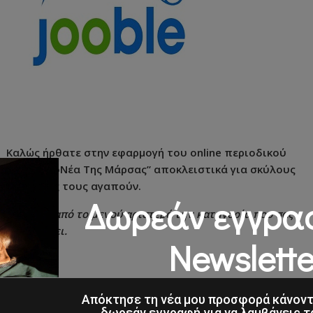
Καλώς ήρθατε στην εφαρμογή του online περιοδικού
“Τα ΣκυλοΝέα Της Μάρσας” αποκλειστικά για σκύλους
και όσους τους αγαπούν.
Δωρεάν εγγρα
Επιλέξτε από το μενού αριστερά την κατηγορία που σας
ενδιαφέρει.
Newslette
Απόκτησε τη νέα μου προσφορά κάνον
δωρεάν εγγραφή για να λαμβάνεις τ