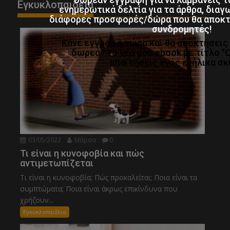
Εγκυκλοπαιδεια
ενημερωτικά δελτία για τα άρθρα, διαγ
διάφορες προσφορές/δώρα που θα αποκτο
συνδρομητές!
Κάνε εγγραφή τώρα και θα αποκτήσει
δωρεάν το νέο μου ebook με τίτλο "
απαιτήσεις ενός ενήλικα σκ
03/05/2022
Μάρσα
0
Τι είναι η κυνοφοβία και πώς
αντιμετωπίζεται
Τι είναι η κυνοφοβία; Πώς προκαλείται; Ποια είναι τα
συμπτώματα; Ποια είναι άκρως επικίνδυνα που
χρήζουν...
Εγκυκλοπαιδεια