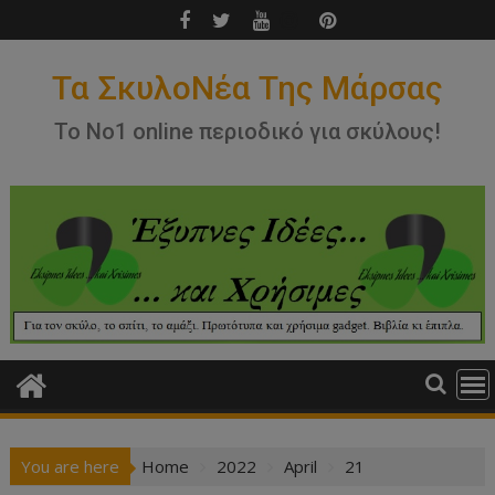
Skip
to
content
Τα ΣκυλοΝέα Της Μάρσας
Το Νο1 online περιοδικό για σκύλους!
You are here
Home
2022
April
21