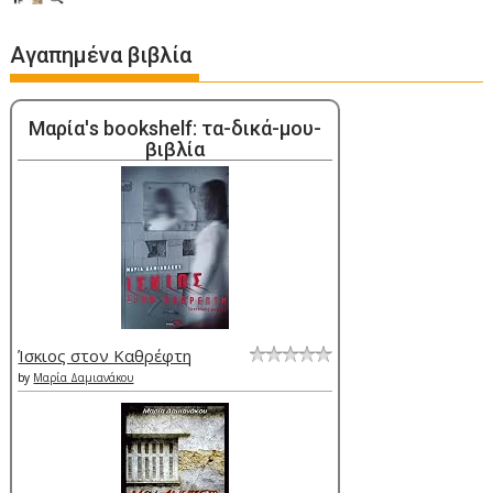
Αγαπημένα βιβλία
Μαρία's bookshelf: τα-δικά-μου-
βιβλία
Ίσκιος στον Καθρέφτη
by
Μαρία Δαμιανάκου