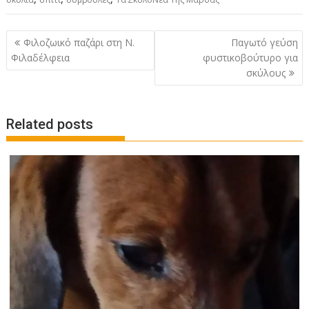
P
Φιλοζωικό παζάρι στη Ν.
Παγωτό γεύση
o
Φιλαδέλφεια
φυστικοβούτυρο για
σκύλους
s
t
n
Related posts
a
v
i
g
a
t
i
o
n