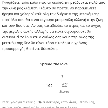
Γνωρίζετε πολύ καλά πως τα σκυλιά επηρεάζονται πολύ από
την δική μας διάθεση. Γι΄αυτό θα πρέπει να παραμείνετε
ήρεμοι και χαλαροί καθ’ όλη την διάρκεια της μετακόμισης
παρ’ όλο που θα είναι σίγουρα μια μεγάλη αλλαγή στην ζωή
και των δυο σας. Αν σας καταβάλλει το στρες και το άγχος
της μεγάλης αυτής αλλαγής να είστε σίγουροι ότι θα
αισθανθεί το ίδιο και ο σκύλος σας και η περίοδος της
μετακόμισης δεν θα είναι τόσο εύκολη κι ο χρόνος
προσαρμογής θα είναι δύσκολος.
Spread the love
1
62
162
Shares
,
,
,
Ψυχολογια / Σκεψεις
αυτοκίνητο
κατοικίδια
μετακόμιση
,
,
,
σκυλιά
σπίτι
συμβουλές
Τα ΣκυλοΝέα Της Μάρσας