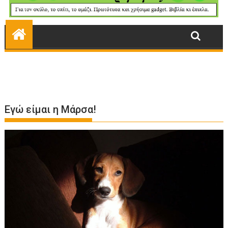
Εγώ είμαι η Μάρσα!