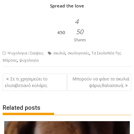
Spread the love
4
50
450
Shares
,
,
Ψυχολογια / Σκεψεις
σκυλιά
σκυλογονείς
Τα ΣκυλοΝέα Της
,
Μάρσας
ψυχολογία
P
Σε τι χρησιμεύει το
Μπορούν να φάνε τα σκυλιά
o
ελισαβετιανό κολάρο;
ψάρια,θαλασσινά;
s
t
Related posts
n
a
v
i