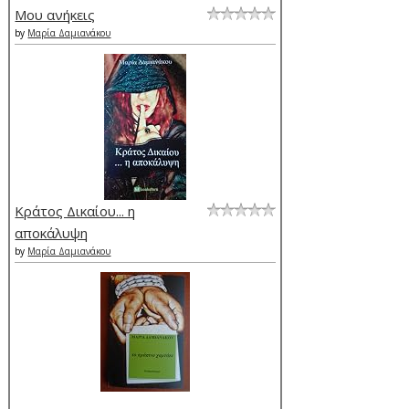
Μου ανήκεις
by
Μαρία Δαμιανάκου
Κράτος Δικαίου... η
αποκάλυψη
by
Μαρία Δαμιανάκου