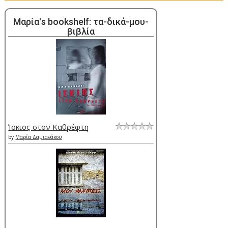
Μαρία's bookshelf: τα-δικά-μου-
βιβλία
Ίσκιος στον Καθρέφτη
by
Μαρία Δαμιανάκου