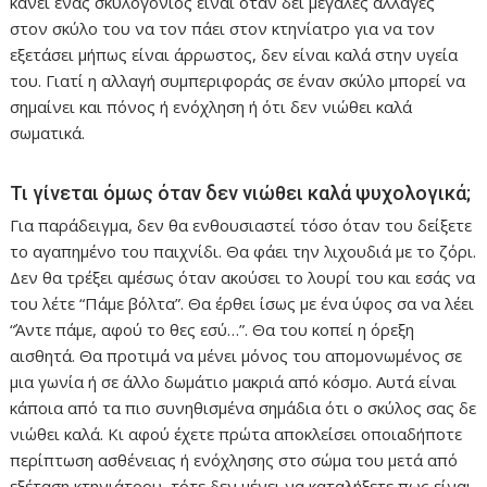
κάνει ένας σκύλογονιός είναι όταν δει μεγάλες αλλαγές
στον σκύλο του να τον πάει στον κτηνίατρο για να τον
εξετάσει μήπως είναι άρρωστος, δεν είναι καλά στην υγεία
του. Γιατί η αλλαγή συμπεριφοράς σε έναν σκύλο μπορεί να
σημαίνει και πόνος ή ενόχληση ή ότι δεν νιώθει καλά
σωματικά.
Τι γίνεται όμως όταν δεν νιώθει καλά ψυχολογικά;
Για παράδειγμα, δεν θα ενθουσιαστεί τόσο όταν του δείξετε
το αγαπημένο του παιχνίδι. Θα φάει την λιχουδιά με το ζόρι.
Δεν θα τρέξει αμέσως όταν ακούσει το λουρί του και εσάς να
του λέτε “Πάμε βόλτα”. Θα έρθει ίσως με ένα ύφος σα να λέει
“Άντε πάμε, αφού το θες εσύ…”. Θα του κοπεί η όρεξη
αισθητά. Θα προτιμά να μένει μόνος του απομονωμένος σε
μια γωνία ή σε άλλο δωμάτιο μακριά από κόσμο. Αυτά είναι
κάποια από τα πιο συνηθισμένα σημάδια ότι ο σκύλος σας δε
νιώθει καλά. Κι αφού έχετε πρώτα αποκλείσει οποιαδήποτε
περίπτωση ασθένειας ή ενόχλησης στο σώμα του μετά από
εξέταση κτηνιάτρου, τότε δεν μένει να καταλήξετε πως είναι