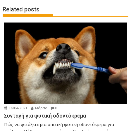
t
Related posts
n
a
v
i
g
a
t
i
o
n
16/04/2021
Μάρσα
0
Συνταγή για φυτική οδοντόκρεμα
Πώς να φτιάξετε μια σπιτική φυτική οδοντόκρεμα για