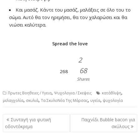
Και μασάζ. Κάντε του μασάζ, μαλάξεις σε όλο του το
σώμα. Αυτό θα τον ηρεμήσει, θα τον χαλαρώσει και θα
νιώσει καλύτερα.
Spread the love
2
68
268
Shares
,
,
Πρωτες Βοηθειες / Υγεια
Ψυχολογια / Σκεψεις
κατάθλιψη
,
,
,
,
μελαγχολία
σκυλιά
Τα ΣκυλοΝέα Της Μάρσας
υγεία
ψυχολογία
P
Συνταγή για φυτική
Παιχνίδι Bubble bacon για
o
οδοντόκρεμα
σκύλους
s