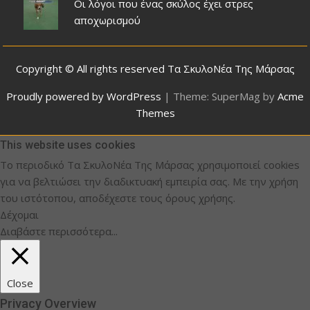
Οι λόγοι που ένας σκύλος έχει στρες
αποχωρισμού
Copyright © All rights reserved Τα ΣκυλοΝέα Της Μάρσας
Proudly powered by WordPress
|
Theme: SuperMag by
Acme
Themes
This website uses cookies
Το περιοδικό Τα ΣκυλοΝέα Της Μάρσας χρησιμοποιεί cookies
για να βελτιώσει την διαδικτυακή εμπειρία σας. Με την χρήση
του ιστότοπου, αποδέχεστε τους όρους χρήσης.
Δέχομαι
Διαβάστε περισσότερα...
Close
Privacy Overview