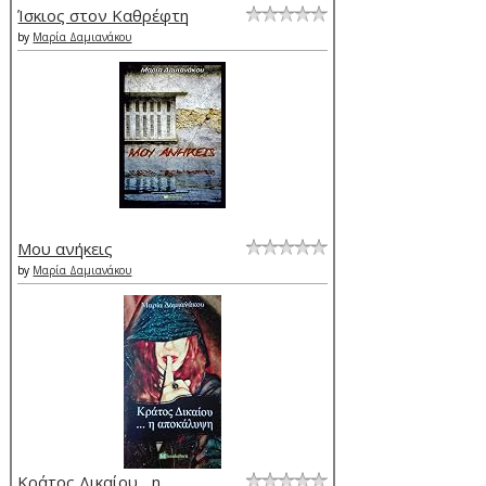
Ίσκιος στον Καθρέφτη
by
Μαρία Δαμιανάκου
Μου ανήκεις
by
Μαρία Δαμιανάκου
Κράτος Δικαίου... η