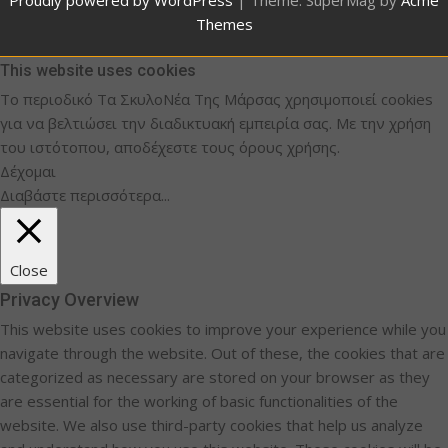
Themes
This website uses cookies
Το περιοδικό Τα ΣκυλοΝέα Της Μάρσας χρησιμοποιεί cookies
για να βελτιώσει την διαδικτυακή εμπειρία σας. Με την χρήση
του ιστότοπου, αποδέχεστε τους όρους χρήσης.
Δέχομαι
Διαβάστε περισσότερα...
Close
Privacy Overview
This website uses cookies to improve your experience while you
navigate through the website. Out of these, the cookies that are
categorized as necessary are stored on your browser as they
are essential for the working of basic functionalities of the
website. We also use third-party cookies that help us analyze