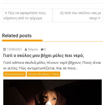
P
Πώς να αφαιρέσετε τους
IQ τεστ του σκύλου σας με
o
κόμπους από το τρίχωμα
σκορ
s
t
Related posts
n
a
v
10/06/2021
Μάρσα
0
i
Γιατί ο σκύλος μου βήχει μόλις πιει νερό;
g
Γιατί κάποια σκυλιά μόλις πίνουν νερό βήχουν; Ποιες είναι
a
οι αιτίες; Πώς αντιμετωπίζεται; Και σε ποια...
t
Εγκυκλοπαιδεια
Πρωτες Βοηθειες / Υγεια
i
o
n