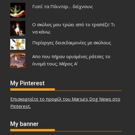
Γιατί τα Πόιντερ… δείχνουν;
Ο σκύλος μου τρώει από το τραπέζι! Τι
να κάνω;
Περίεργες δεισιδαιμονίες με σκύλους
Απο που πήραν ορισμένες ράτσες το
όνομά τους; Μέρος Α’
My Pinterest
Επισκεφτείτε το προφίλ του Marsa's Dog News στο
Pinterest.
My banner