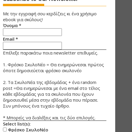
Με την εγγραφή σου κερδίζεις κι ένα χρήσιμο
ebook για σκύλους!
Όνομα
*
Email
*
Επέλεξε παρακάτω ποια newsletter επιθυμείς.
1. Φρέσκο ΣκυλοΝέο = Θα ενημερώνεσαι πρώτος
όποτε δημοσιεύεται φρέσκο σκυλονέο
2. Τα ΣκυλοΝέα της εβδομάδας + ένα random
post =Θα ενημερώνεσαι με ένα email στο τέλος
κάθε εβδομάδας για τα σκυλονέα που έχουν
δημοσιευθεί μέσα στην εβδομάδα που πέρασε.
Συν μπόνους ένα τυχαίο άρθρο.
* Μπορείς να διαλέξεις και τις δύο επιλογές.
Select list(s):
Φρέσκο ΣκυλοΝέο