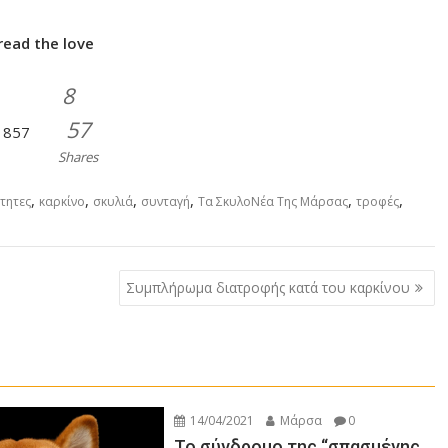
read the love
8
57
857
Shares
,
,
,
,
,
,
ότητες
καρκίνο
σκυλιά
συνταγή
Τα ΣκυλοΝέα Της Μάρσας
τροφές
Συμπλήρωμα διατροφής κατά του καρκίνου
14/04/2021
Μάρσα
0
Το σύνδρομο της “σπασμένης