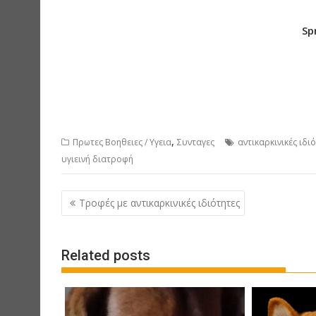
Sp
,
Πρωτες Βοηθειες / Υγεια
Συνταγες
αντικαρκινικές ιδι
υγιεινή διατροφή
P
Τροφές με αντικαρκινικές ιδιότητες
o
s
Related posts
t
n
a
v