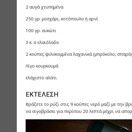
2 αυγά χτυπημένα
250 γρ. μοσχάρι, κοτόπουλο ή αρνί
100 γρ. συκώτι
3 κ. σ ελαιόλαδο
2 κούπες ψιλοκομμένα λαχανικά (μπρόκολο, σπαράγγ
Λίγο κουρκουμά
ελάχιστο αλάτι
ΕΚΤΕΛΕΣΗ
Βράζετε το ρύζι στις 9 κούπες νερό μαζί με την β
να σιγοβράσει για περίπου 20 λεπτά μέχρι να απο