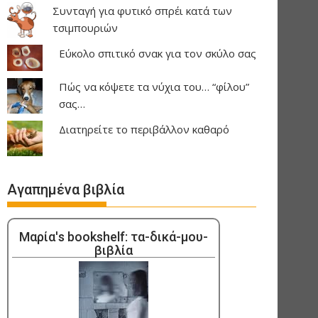
Συνταγή για φυτικό σπρέι κατά των
τσιμπουριών
Εύκολο σπιτικό σνακ για τον σκύλο σας
Πώς να κόψετε τα νύχια του… “φίλου”
σας…
Διατηρείτε το περιβάλλον καθαρό
Αγαπημένα βιβλία
Μαρία's bookshelf: τα-δικά-μου-
βιβλία