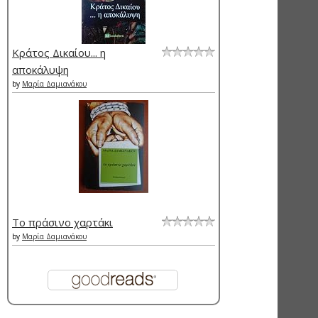
Κράτος Δικαίου... η
αποκάλυψη
by
Μαρία Δαμιανάκου
Το πράσινο χαρτάκι
by
Μαρία Δαμιανάκου