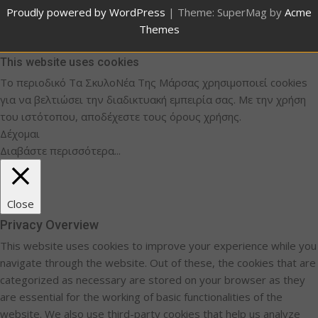
Proudly powered by WordPress
|
Theme: SuperMag by
Acme
Themes
This website uses cookies
Το περιοδικό Τα ΣκυλοΝέα Της Μάρσας χρησιμοποιεί cookies
για να βελτιώσει την διαδικτυακή εμπειρία σας. Με την χρήση
του ιστότοπου, αποδέχεστε τους όρους χρήσης.
Δέχομαι
Διαβάστε περισσότερα...
Close
Privacy Overview
This website uses cookies to improve your experience while you
navigate through the website. Out of these, the cookies that are
categorized as necessary are stored on your browser as they
are essential for the working of basic functionalities of the
website. We also use third-party cookies that help us analyze