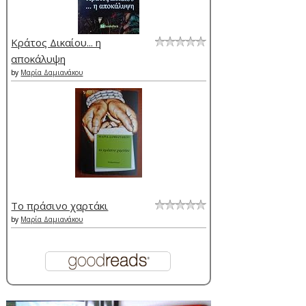
Κράτος Δικαίου... η
αποκάλυψη
by
Μαρία Δαμιανάκου
Το πράσινο χαρτάκι
by
Μαρία Δαμιανάκου