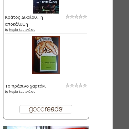
Κράτος Δικαίου... η
αποκάλυψη
by
Μαρία Δαμιανάκου
Το πράσινο χαρτάκι
by
Μαρία Δαμιανάκου