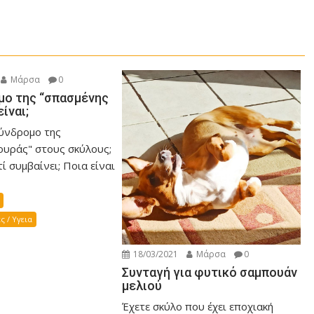
Μάρσα
0
μο της “σπασμένης
είναι;
σύνδρομο της
ουράς" στους σκύλους;
τί συμβαίνει; Ποια είναι
ς / Υγεια
18/03/2021
Μάρσα
0
Συνταγή για φυτικό σαμπουάν
μελιού
Έχετε σκύλο που έχει εποχιακή