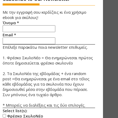
Με την εγγραφή σου κερδίζεις κι ένα χρήσιμο
ebook για σκύλους!
Όνομα
*
Email
*
Επέλεξε παρακάτω ποια newsletter επιθυμείς.
1. Φρέσκο ΣκυλοΝέο = Θα ενημερώνεσαι πρώτος
όποτε δημοσιεύεται φρέσκο σκυλονέο
2. Τα ΣκυλοΝέα της εβδομάδας + ένα random
post =Θα ενημερώνεσαι με ένα email στο τέλος
κάθε εβδομάδας για τα σκυλονέα που έχουν
δημοσιευθεί μέσα στην εβδομάδα που πέρασε.
Συν μπόνους ένα τυχαίο άρθρο.
* Μπορείς να διαλέξεις και τις δύο επιλογές.
Select list(s):
Φρέσκο ΣκυλοΝέο