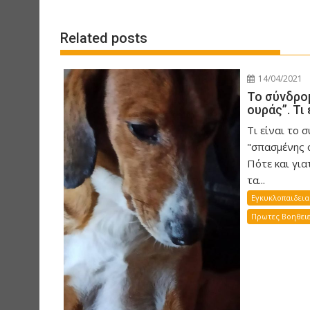
o
s
Related posts
t
n
a
14/04/2021
v
Το σύνδρο
ουράς”. Τι 
i
g
Τι είναι το 
a
"σπασμένης 
Πότε και για
t
τα...
i
Εγκυκλοπαιδεια
o
n
Πρωτες Βοηθειε