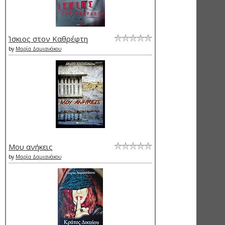
Ίσκιος στον Καθρέφτη
by
Μαρία Δαμιανάκου
Μου ανήκεις
by
Μαρία Δαμιανάκου