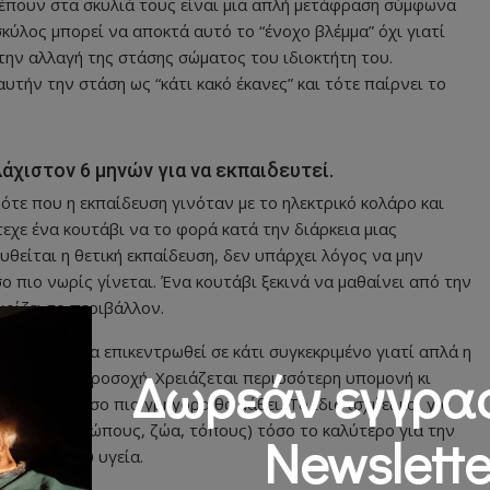
βλέπουν στα σκυλιά τους είναι μια απλή μετάφραση σύμφωνα
κύλος μπορεί να αποκτά αυτό το “ένοχο βλέμμα” όχι γιατί
 την αλλαγή της στάσης σώματος του ιδιοκτήτη του.
αυτήν την στάση ως “κάτι κακό έκανες” και τότε παίρνει το
λάχιστον 6 μηνών για να εκπαιδευτεί.
ότε που η εκπαίδευση γινόταν με το ηλεκτρικό κολάρο και
τεχε ένα κουτάβι να το φορά κατά την διάρκεια μιας
θείται η θετική εκπαίδευση, δεν υπάρχει λόγος να μην
ο πιο νωρίς γίνεται. Ένα κουτάβι ξεκινά να μαθαίνει από την
ωρίζει το περιβάλλον.
κολεύεται να επικεντρωθεί σε κάτι συγκεκριμένο γιατί απλά η
Δωρεάν εγγρα
αποσπά την προσοχή. Χρειάζεται περισσότερη υπομονή κι
ίδευση, τόσο πιο γρήγορα θα μάθει. Το ίδιο ισχύει και για
κόσμο (ανθρώπους, ζώα, τόπους) τόσο το καλύτερο για την
Newslette
ολογική του υγεία.