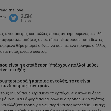
read the love
2.5K
2.5K
Shares
ς είναι άπειρες και πολλές φορές αντικρουόμενες μεταξύ
 διαφορετικές απόψεις αν ρωτήσετε διάφορους εκπαιδευτές.
εκριμένο θέμα μπορεί ο ένας να σας πει ένα πράγμα, ο άλλος
σετε ποιος είναι ο σωστός.
που είναι η εκπαίδευση. Υπάρχουν πολλοί μύθοι
ίναι οι εξής:
α συμπεριφορά ή κάποιες εντολές, τότε είναι
ο συνδυασμός των τριών.
ν τους ανθρώπους. Ορισμένα “τ’ αρπάζουν” εύκολα κι άλλα
 μάθουν. Καμιά φορά παίζει ρόλο κι ο τρόπος. Αν ο τρόπος
 να αλλάξετε τρόπο για να μπορεί να σας καταλάβει. Επίσης,
 να μην μαθαίνουν στον σκύλο το “λάθος” και το “σωστό”.