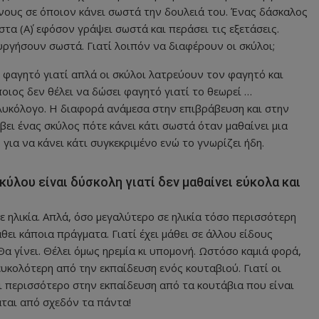
νους σε όποιον κάνει σωστά την δουλειά του. Ένας δάσκαλος
τα (Α΄) εφόσον γράψει σωστά και περάσει τις εξετάσεις.
υργήσουν σωστά. Γιατί λοιπόν να διαφέρουν οι σκύλοι;
 φαγητό γιατί απλά οι σκύλοι λατρεύουν τον φαγητό και
οιος δεν θέλει να δώσει φαγητό γιατί το θεωρεί …
γλυκόλογο. Η διαφορά ανάμεσα στην επιβράβευση και στην
βει ένας σκύλος πότε κάνει κάτι σωστά όταν μαθαίνει μια
 για να κάνει κάτι συγκεκριμένο ενώ το γνωρίζει ήδη.
κύλου είναι δύσκολη γιατί δεν μαθαίνει εύκολα και
 ηλικία. Απλά, όσο μεγαλύτερο σε ηλικία τόσο περισσότερη
θει κάποια πράγματα. Γιατί έχει μάθει σε άλλου είδους
Θα γίνει. Θέλει όμως ηρεμία κι υπομονή. Ωστόσο καμιά φορά,
ευκολότερη από την εκπαίδευση ενός κουταβιού. Γιατί οι
αι περισσότερο στην εκπαίδευση από τα κουτάβια που είναι
ται από σχεδόν τα πάντα!