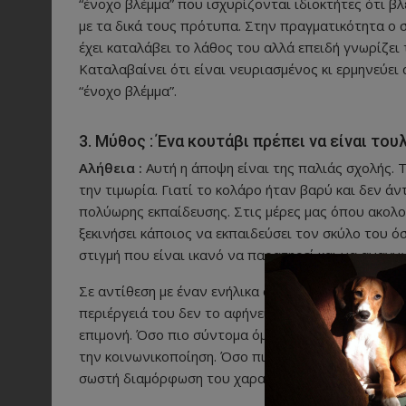
“ένοχο βλέμμα” που ισχυρίζονται ιδιοκτήτες ότι 
με τα δικά τους πρότυπα. Στην πραγματικότητα ο σ
έχει καταλάβει το λάθος του αλλά επειδή γνωρίζει
Καταλαβαίνει ότι είναι νευριασμένος κι ερμηνεύει 
“ένοχο βλέμμα”.
3. Μύθος : Ένα κουτάβι πρέπει να είναι του
Αλήθεια :
Αυτή η άποψη είναι της παλιάς σχολής. Τ
την τιμωρία. Γιατί το κολάρο ήταν βαρύ και δεν άν
πολύωρης εκπαίδευσης. Στις μέρες μας όπου ακολου
ξεκινήσει κάποιος να εκπαιδεύσει τον σκύλο του όσ
στιγμή που είναι ικανό να παρατηρεί και να αναγν
Σε αντίθεση με έναν ενήλικα σκύλο, το κουτάβι δυσ
περιέργειά του δεν το αφήνει και οτιδήποτε του 
επιμονή. Όσο πιο σύντομα όμως ξεκινήσετε την εκπα
την κοινωνικοποίηση. Όσο πιο σύντομα μάθει τον 
σωστή διαμόρφωση του χαρακτήρα του και την ψυχ