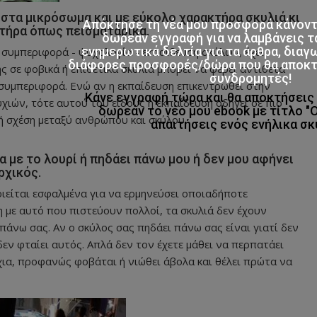
ί στα μικρόσωμα και με εύκολο χαρακτήρα σκυλιά κι
Απόκτησε τη νέα μου προσφορά κάνον
τήρα όπως πεισματάρικα.
δωρεάν εγγραφή για να λαμβάνεις τ
ενημερωτικά δελτία για τα άρθρα, διαγ
συμπεριφορά - ψυχολογία - εκπαίδευση σκύλων, έχει
διάφορες προσφορές/δώρα που θα αποκτο
 σε φοβικά ή επιθετικά σκυλιά μπορεί να φέρει αντίθετα
συνδρομητές!
 συμπεριφορά. Ενώ αν η εκπαίδευση επικεντρωθεί στην
Κάνε εγγραφή τώρα και θα αποκτήσει
χιών, τότε αυτού του είδους η εκπαίδευση οδηγεί σε πιο
δωρεάν το νέο μου ebook με τίτλο "
τή σχέση μεταξύ ανθρώπου και σκύλου.
απαιτήσεις ενός ενήλικα σκ
α με το λουρί ή πηδάει πάνω μου ή δεν μου αφήνει
ρχικός.
οιείται εσφαλμένα για να ερμηνεύσει οποιαδήποτε
 με αυτό που πιστεύουν πολλοί, τα σκυλιά δεν έχουν
άνω σας. Αν ο σκύλος σας πηδάει πάνω σας είναι γιατί δεν
 δεν φταίει αυτός. Απλά δεν τον έχετε μάθει να περπατάει
χια, προφανώς φοβάται ή νιώθει άβολα και θέλει πρώτα να