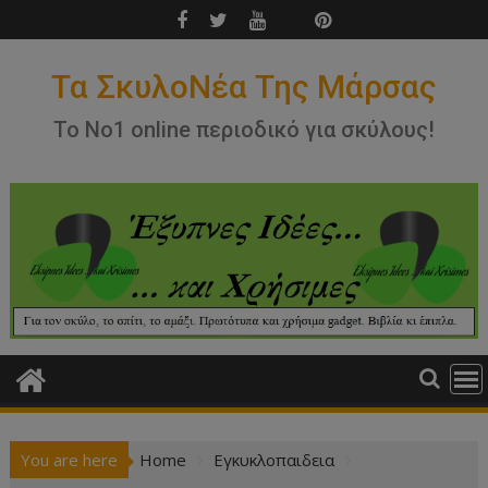
Skip
to
content
Τα ΣκυλοΝέα Της Μάρσας
Το Νο1 online περιοδικό για σκύλους!
You are here
Home
Εγκυκλοπαιδεια