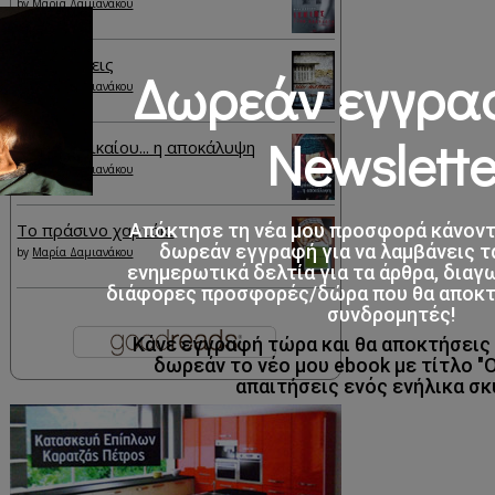
by
Μαρία Δαμιανάκου
Μου ανήκεις
Δωρεάν εγγρα
by
Μαρία Δαμιανάκου
Newslette
Κράτος Δικαίου... η αποκάλυψη
by
Μαρία Δαμιανάκου
Απόκτησε τη νέα μου προσφορά κάνον
Το πράσινο χαρτάκι
δωρεάν εγγραφή για να λαμβάνεις τ
by
Μαρία Δαμιανάκου
ενημερωτικά δελτία για τα άρθρα, διαγ
διάφορες προσφορές/δώρα που θα αποκτο
συνδρομητές!
Κάνε εγγραφή τώρα και θα αποκτήσει
δωρεάν το νέο μου ebook με τίτλο "
απαιτήσεις ενός ενήλικα σκ