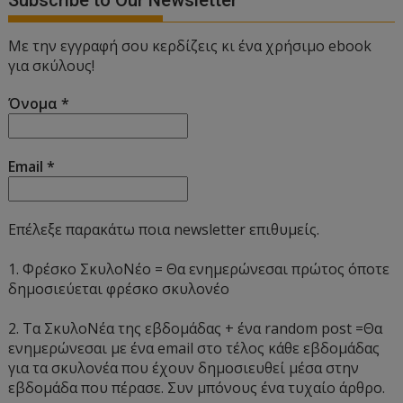
Subscribe to Our Newsletter
Με την εγγραφή σου κερδίζεις κι ένα χρήσιμο ebook
για σκύλους!
Όνομα
*
Email
*
Επέλεξε παρακάτω ποια newsletter επιθυμείς.
1. Φρέσκο ΣκυλοΝέο = Θα ενημερώνεσαι πρώτος όποτε
δημοσιεύεται φρέσκο σκυλονέο
2. Τα ΣκυλοΝέα της εβδομάδας + ένα random post =Θα
ενημερώνεσαι με ένα email στο τέλος κάθε εβδομάδας
για τα σκυλονέα που έχουν δημοσιευθεί μέσα στην
εβδομάδα που πέρασε. Συν μπόνους ένα τυχαίο άρθρο.