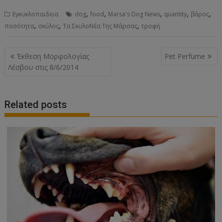
,
,
,
,
,
Εγκυκλοπαιδεια
dog
food
Marsa's Dog News
quantity
βάρος
,
,
,
ποσότητα
σκύλος
Τα ΣκυλοΝέα Της Μάρσας
τροφή
Post
Έκθεση Μορφολογίας
Pet Perfume
navigation
Λέσβου στις 8/6/2014
Related posts