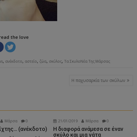
read the love
,
,
,
,
,
ws
ανέκδοτο
αστείο
ζώα
σκύλος
Τα ΣκυλοΝέα Της Μάρσας
Η παχυσαρκία των σκύλων
Μάρσα
0
21/01/2019
Μάρσα
0
ίχτης… (ανέκδοτο)
Η διαφορά ανάμεσα σε έναν
σκύλο και μια γάτα