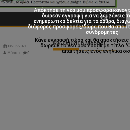
Απόκτησε τη νέα μου προσφορά κάνον
δωρεάν εγγραφή για να λαμβάνεις τ
ενημερωτικά δελτία για τα άρθρα, διαγ
διάφορες προσφορές/δώρα που θα αποκτο
συνδρομητές!
Κάνε εγγραφή τώρα και θα αποκτήσει
δωρεάν το νέο μου ebook με τίτλο "
απαιτήσεις ενός ενήλικα σκ