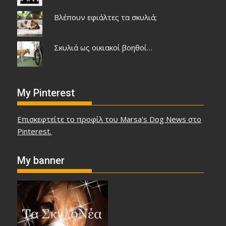
Βλέπουν εφιάλτες τα σκυλιά;
Σκυλιά ως οικιακοί βοηθοί…
My Pinterest
Επισκεφτείτε το προφίλ του Marsa's Dog News στο
Pinterest.
My banner