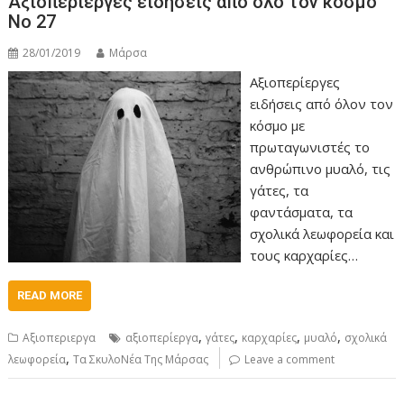
Αξιοπερίεργες ειδήσεις από όλο τον κόσμο
Νο 27
28/01/2019
Μάρσα
Αξιοπερίεργες
ειδήσεις από όλον τον
κόσμο με
πρωταγωνιστές το
ανθρώπινο μυαλό, τις
γάτες, τα
φαντάσματα, τα
σχολικά λεωφορεία και
τους καρχαρίες…
READ MORE
,
,
,
,
Αξιοπεριεργα
αξιοπερίεργα
γάτες
καρχαρίες
μυαλό
σχολικά
,
λεωφορεία
Τα ΣκυλοΝέα Της Μάρσας
Leave a comment