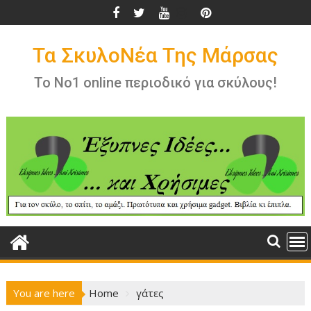
Skip
to
content
Τα ΣκυλοΝέα Της Μάρσας
Το Νο1 online περιοδικό για σκύλους!
You are here
Home
γάτες