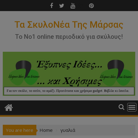
Skip
to
content
Τα ΣκυλοΝέα Της Μάρσας
Το Νο1 online περιοδικό για σκύλους!
You are here
Home
γυαλιά