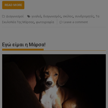
READ MORE
,
,
,
,
Διαγωνισμοί
γυαλιά
διαγωνισμός
σκύλος
συνδρομητές
Τα
,
ΣκυλοΝέα Της Μάρσας
φωτογραφία
Leave a comment
Εγώ είμαι η Μάρσα!