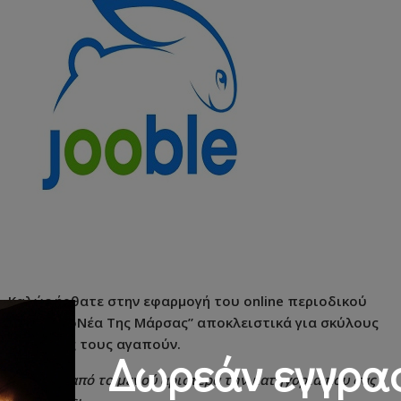
Καλώς ήρθατε στην εφαρμογή του online περιοδικού
“Τα ΣκυλοΝέα Της Μάρσας” αποκλειστικά για σκύλους
και όσους τους αγαπούν.
Δωρεάν εγγρα
Επιλέξτε από το μενού αριστερά την κατηγορία που σας
ενδιαφέρει.