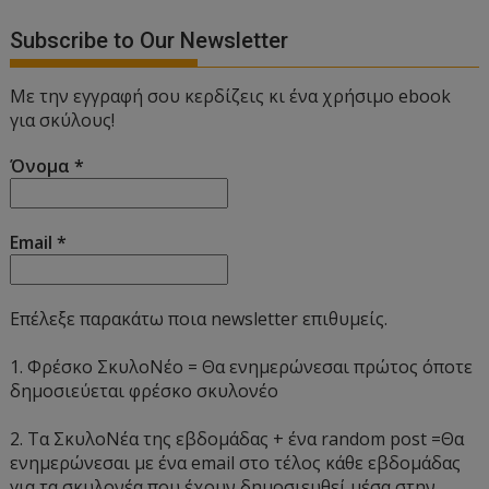
Subscribe to Our Newsletter
Με την εγγραφή σου κερδίζεις κι ένα χρήσιμο ebook
για σκύλους!
Όνομα
*
Email
*
Επέλεξε παρακάτω ποια newsletter επιθυμείς.
1. Φρέσκο ΣκυλοΝέο = Θα ενημερώνεσαι πρώτος όποτε
δημοσιεύεται φρέσκο σκυλονέο
2. Τα ΣκυλοΝέα της εβδομάδας + ένα random post =Θα
ενημερώνεσαι με ένα email στο τέλος κάθε εβδομάδας
για τα σκυλονέα που έχουν δημοσιευθεί μέσα στην