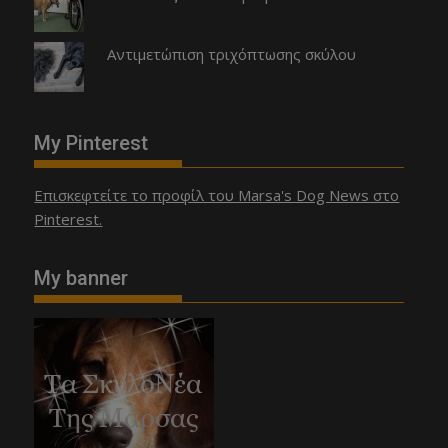
Αντιμετώπιση τριχόπτωσης σκύλου
My Pinterest
Επισκεφτείτε το προφίλ του Marsa's Dog News στο
Pinterest.
My banner