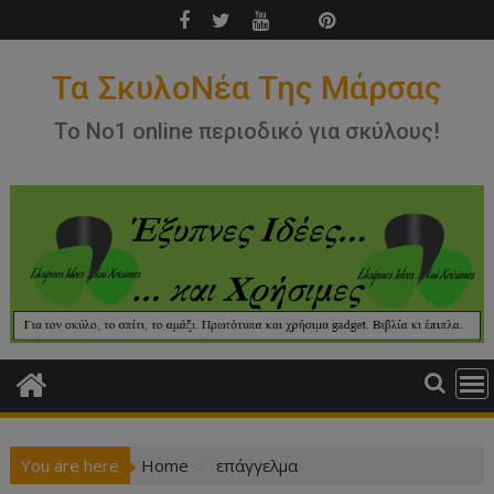
Skip
to
content
Τα ΣκυλοΝέα Της Μάρσας
Το Νο1 online περιοδικό για σκύλους!
You are here
Home
επάγγελμα