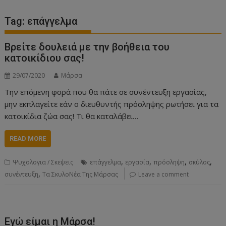
Tag:
επάγγελμα
Βρείτε δουλειά με την βοήθεια του
κατοικίδιου σας!
29/07/2020
Μάρσα
Την επόμενη φορά που θα πάτε σε συνέντευξη εργασίας,
μην εκπλαγείτε εάν ο διευθυντής πρόσληψης ρωτήσει για τα
κατοικίδια ζώα σας! Τι θα καταλάβει…
READ MORE
,
,
,
,
Ψυχολογια / Σκεψεις
επάγγελμα
εργασία
πρόσληψη
σκύλος
,
συνέντευξη
Τα ΣκυλοΝέα Της Μάρσας
Leave a comment
Εγώ είμαι η Μάρσα!