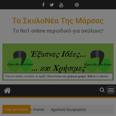
Skip
to
content
Τα ΣκυλοΝέα Της Μάρσας
Το Νο1 online περιοδικό για σκύλους!
You are here
Home
σχολικά λεωφορεία