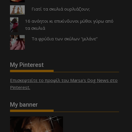
Γιατί τα σκυλιά ουρλιάζουν;
16 ανόητοι κι επικίνδυνοι μύθοι γύρω από
τα σκυλιά
Τα φρύδια των σκύλων “μιλάνε”
My Pinterest
Επισκεφτείτε το προφίλ του Marsa's Dog News στο
Pinterest.
My banner