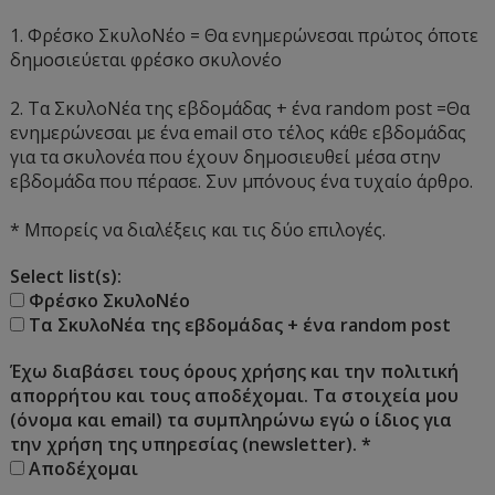
1. Φρέσκο ΣκυλοΝέο = Θα ενημερώνεσαι πρώτος όποτε
δημοσιεύεται φρέσκο σκυλονέο
2. Τα ΣκυλοΝέα της εβδομάδας + ένα random post =Θα
ενημερώνεσαι με ένα email στο τέλος κάθε εβδομάδας
για τα σκυλονέα που έχουν δημοσιευθεί μέσα στην
εβδομάδα που πέρασε. Συν μπόνους ένα τυχαίο άρθρο.
* Μπορείς να διαλέξεις και τις δύο επιλογές.
Select list(s):
Φρέσκο ΣκυλοΝέο
Τα ΣκυλοΝέα της εβδομάδας + ένα random post
Έχω διαβάσει τους όρους χρήσης και την πολιτική
απορρήτου και τους αποδέχομαι. Τα στοιχεία μου
(όνομα και email) τα συμπληρώνω εγώ ο ίδιος για
την χρήση της υπηρεσίας (newsletter).
*
Αποδέχομαι