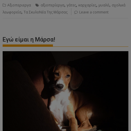
,
,
,
,
Αξιοπεριεργα
αξιοπερίεργα
γάτες
καρχαρίες
μυαλό
σχολικά
,
λεωφορεία
Τα ΣκυλοΝέα Της Μάρσας
Leave a comment
Εγώ είμαι η Μάρσα!