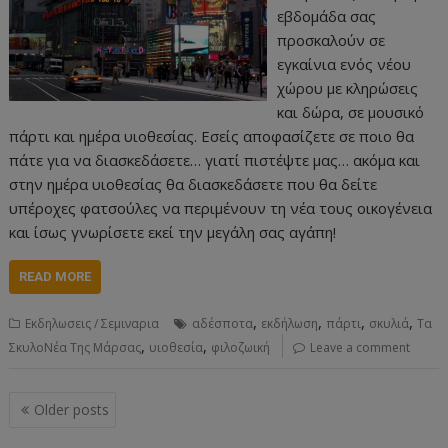
εβδομάδα σας
προσκαλούν σε
εγκαίνια ενός νέου
χώρου με κληρώσεις
και δώρα, σε μουσικό
πάρτι και ημέρα υιοθεσίας. Εσείς αποφασίζετε σε ποιο θα
πάτε για να διασκεδάσετε… γιατί πιστέψτε μας… ακόμα και
στην ημέρα υιοθεσίας θα διασκεδάσετε που θα δείτε
υπέροχες φατσούλες να περιμένουν τη νέα τους οικογένεια
και ίσως γνωρίσετε εκεί την μεγάλη σας αγάπη!
READ MORE
,
,
,
,
Εκδηλωσεις / Σεμιναρια
αδέσποτα
εκδήλωση
πάρτι
σκυλιά
Τα
,
,
ΣκυλοΝέα Της Μάρσας
υιοθεσία
φιλοζωική
Leave a comment
Posts
Older posts
navigation