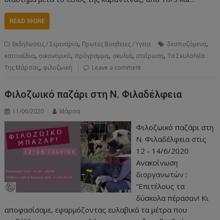
READ MORE
,
,
Εκδηλωσεις / Σεμιναρια
Πρωτες Βοηθειες / Υγεια
δεσποζόμενα
,
,
,
,
,
κατοικίδια
οικονομικό
πρόγραμμα
σκυλιά
στείρωση
Τα ΣκυλοΝέα
,
Της Μάρσας
φιλοζωική
Leave a comment
Φιλοζωικό παζάρι στη Ν. Φιλαδέλφεια
11/06/2020
Μάρσα
Φιλοζωικό παζάρι στη
Ν. Φιλαδέλφεια στις
12 - 14/6/2020
Ανακοίνωση
διοργανωτών :
“Επιτέλους τα
δύσκολα πέρασαν! Κι
αποφασίσαμε, εφαρμόζοντας ευλαβικά τα μέτρα που