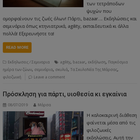
των τετράποδων
ψυχών που
ομορφαίνουν τις ζωές όλων! Πάρτι, bazaar…. Εκδηλώσεις και
σεμινάρια όπως κτηνιατρικά, agility, εκπαιδευτικά κι άλλα
πολλά! Εξερευνήστε τα!
READ MORE
,
,
,
Εκδηλωσεις / Σεμιναρια
agility
bazaar
εκδήλωση
Παγκόσμια
,
,
,
,
ημέρα των ζώων
σεμινάρια
σκυλιά
Τα ΣκυλοΝέα Της Μάρσας
φιλοζωική
Leave a comment
Πρόσκληση για πάρτι, υιοθεσία κι εγκαίνια
08/07/2019
Μάρσα
Η καλοκαιρινή διάθεση
φαίνεται μέσα από τις
φιλοζωικές
εκδηλώσεις. Αυτή την