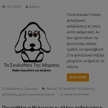
10/12/2019
Μάρσα
Πόσα bazaar! Πόσες
φιλοζωικές
εκδηλώσεις! Κι εσείς
είστε ακόμα εκεί; Αν
δεν έχετε κάνει τα
ψώνια σας ακόμα,
τρέξτε να προλάβετε!
Στα φιλοζωικά παζάρι
μπορείτε να βρείτε τα
πάντα.
READ MORE
,
,
Εκδηλωσεις / Σεμιναρια
σκυλιά
Τα ΣκυλοΝέα Της Μάρσας
,
φιλοζωική
χριστουγεννιάτικο bazaar
Leave a comment
Πρωτάθλημα Βελγικών κι άλλες εκδηλώσεις