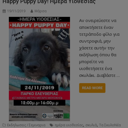
Happy Puppy Day! Ημέρα Υιοθεσίας
19/11/2019
Μάρσα
Αν ονειρεύεστε να
αποκτήσετε έναν
τετράποδο φίλο για
συντροφιά, μην
χάσετε αυτήν την
εκδήλωση όπου θα
μπορείτε να
υιοθετήσετε ένα
σκυλάκι. Διαβάστε …
READ MORE
,
,
Εκδηλωσεις / Σεμιναρια
ημέρα υιοθεσίας
σκυλιά
Τα ΣκυλοΝέα