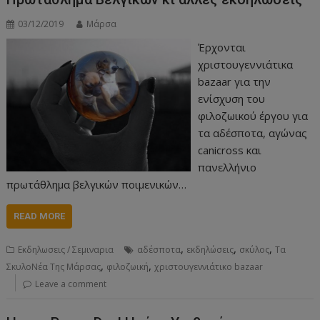
03/12/2019
Μάρσα
Έρχονται
χριστουγεννιάτικα
bazaar για την
ενίσχυση του
φιλοζωικού έργου για
τα αδέσποτα, αγώνας
canicross και
πανελλήνιο
πρωτάθλημα βελγικών ποιμενικών…
READ MORE
,
,
,
Εκδηλωσεις / Σεμιναρια
αδέσποτα
εκδηλώσεις
σκύλος
Τα
,
,
ΣκυλοΝέα Της Μάρσας
φιλοζωική
χριστουγεννιάτικο bazaar
Leave a comment