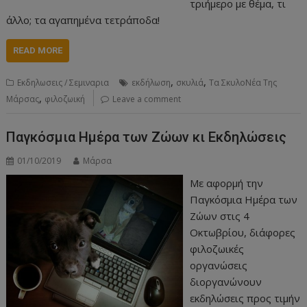
τριήμερο με θέμα, τι
άλλο; τα αγαπημένα τετράποδα!
READ MORE
,
,
Εκδηλωσεις / Σεμιναρια
εκδήλωση
σκυλιά
Τα ΣκυλοΝέα Της
,
Μάρσας
φιλοζωική
Leave a comment
Παγκόσμια Ημέρα των Ζώων κι Εκδηλώσεις
01/10/2019
Μάρσα
Με αφορμή την
Παγκόσμια Ημέρα των
Ζώων στις 4
Οκτωβρίου, διάφορες
φιλοζωικές
οργανώσεις
διοργανώνουν
εκδηλώσεις προς τιμήν