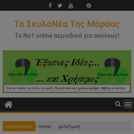
Skip
to
content
Τα ΣκυλοΝέα Της Μάρσας
Το Νο1 online περιοδικό για σκύλους!
You are here
Home
φιλοζωική