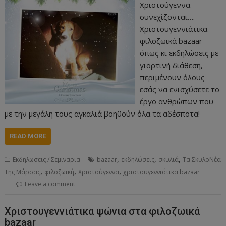
Χριστούγεννα
συνεχίζονται….
Χριστουγεννιάτικα
φιλοζωικά bazaar
όπως κι εκδηλώσεις με
γιορτινή διάθεση,
περιμένουν όλους
εσάς να ενισχύσετε το
έργο ανθρώπων που
με την μεγάλη τους αγκαλιά βοηθούν όλα τα αδέσποτα!
READ MORE
,
,
,
Εκδηλωσεις / Σεμιναρια
bazaar
εκδηλώσεις
σκυλιά
Τα ΣκυλοΝέα
,
,
,
Της Μάρσας
φιλοζωική
Χριστούγεννα
χριστουγεννιάτικα bazaar
Leave a comment
Χριστουγεννιάτικα ψώνια στα φιλοζωικά
bazaar