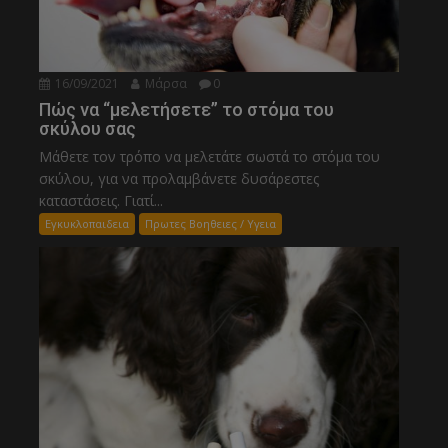
16/09/2021
Μάρσα
0
Πώς να “μελετήσετε” το στόμα του
σκύλου σας
Μάθετε τον τρόπο να μελετάτε σωστά το στόμα του
σκύλου, για να προλαμβάνετε δυσάρεστες
καταστάσεις. Γιατί...
Εγκυκλοπαιδεια
Πρωτες Βοηθειες / Υγεια