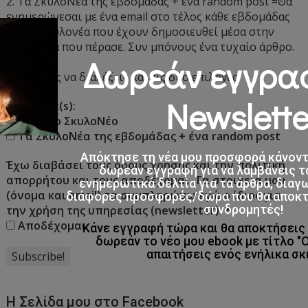
2. Τα ΣκυλοΝέα της εβδομάδας + ένα random post =Θα
ενημερώνεσαι με ένα email στο τέλος κάθε εβδομάδας
για τα σκυλονέα που έχουν δημοσιευθεί μέσα στην
εβδομάδα που πέρασε. Συν μπόνους ένα τυχαίο άρθρο.
Δωρεάν εγγρα
* Μπορείς να διαλέξεις και τις δύο επιλογές.
Newslette
Select list(s):
Φρέσκο ΣκυλοΝέο
Τα ΣκυλοΝέα της εβδομάδας + ένα random post
Απόκτησε τη νέα μου προσφορά κάνον
Έχω διαβάσει τους όρους χρήσης και την πολιτική
δωρεάν εγγραφή για να λαμβάνεις τ
απορρήτου και τους αποδέχομαι. Τα στοιχεία μου
ενημερωτικά δελτία για τα άρθρα, διαγ
(όνομα και email) τα συμπληρώνω εγώ ο ίδιος για
διάφορες προσφορές/δώρα που θα αποκτο
συνδρομητές!
την χρήση της υπηρεσίας (newsletter).
*
Αποδέχομαι
Κάνε εγγραφή τώρα και θα αποκτήσει
δωρεάν το νέο μου ebook με τίτλο "
απαιτήσεις ενός ενήλικα σκ
Η Σελίδα μου στο Facebook