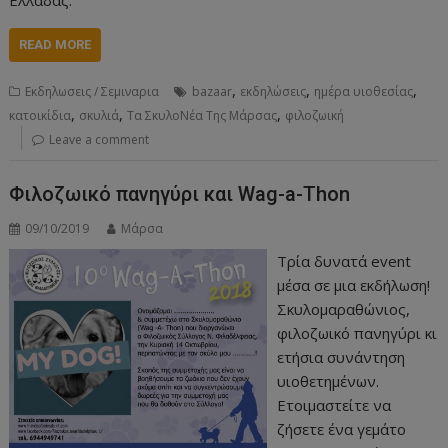
READ MORE
,
,
,
Εκδηλωσεις / Σεμιναρια
bazaar
εκδηλώσεις
ημέρα υιοθεσίας
,
,
,
κατοικίδια
σκυλιά
Τα ΣκυλοΝέα Της Μάρσας
φιλοζωική
Leave a comment
Φιλοζωικό πανηγύρι και Wag-a-Thon
09/10/2019
Μάρσα
Τρία δυνατά event
μέσα σε μια εκδήλωση!
Σκυλομαραθώνιος,
φιλοζωικό πανηγύρι κι
ετήσια συνάντηση
υιοθετημένων.
Ετοιμαστείτε να
ζήσετε ένα γεμάτο