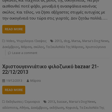
αισθανθεί ποτέ φόβο, μοναξιά ή ανασφάλεια κανένας
σκύλος. Και τέλος, να ζήσει αξέχαστες στιγμές ευτυχίας με
την οικογένειά του τώρα στις γιορτές. Δεν ζητάω πολλά….…
READ MORE
,
,
,
,
,
Video
Ψυχολογια / Σκεψεις
2013
dog
Marsa
Marsa's Dog News
,
,
,
,
Δεκέμβριος
Μάρσα
σκύλος
Τα ΣκυλοΝέα Της Μάρσας
Χριστούγεννα
Leave a comment
Χριστουγεννιάτικο φιλοζωικό bazaar 21-
22/12/2013
19/12/2013
Μάρσα
READ MORE
,
,
,
Εκδηλωσεις / Σεμιναρια
2013
bazaar
Marsa's Dog News
,
,
,
,
,
αδέσποτα
Αθήνα
Δεκέμβριος
εκδήλωση
Κηφισιά
Τα ΣκυλοΝέα Της