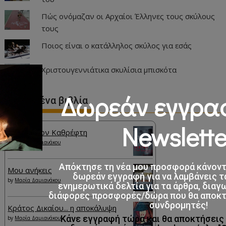
Πώς ονόμαζαν οι Αρχαίοι Έλληνες τους σκύλους
τους
Ποιος είναι ο κατάλληλος σκύλος για εσάς
Χριστουγεννιάτικα σκυλίσια μπισκότα
Δωρεάν εγγρα
Αγαπημένα βιβλία
Newslette
Ίσκιος στον Καθρέφτη
by
Μαρία Δαμιανάκου
Απόκτησε τη νέα μου προσφορά κάνον
Μου ανήκεις
δωρεάν εγγραφή για να λαμβάνεις τ
by
Μαρία Δαμιανάκου
ενημερωτικά δελτία για τα άρθρα, διαγ
διάφορες προσφορές/δώρα που θα αποκτο
συνδρομητές!
Κράτος Δικαίου... η αποκάλυψη
Κάνε εγγραφή τώρα και θα αποκτήσει
by
Μαρία Δαμιανάκου