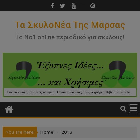
Skip
to
content
Τα ΣκυλοΝέα Της Μάρσας
Το Νο1 online περιοδικό για σκύλους!
You are here
Home
2013