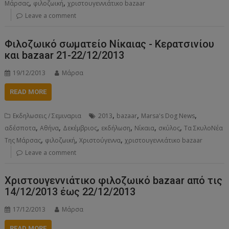
,
,
Μάρσας
φιλοζωική
χριστουγεννιάτικο bazaar
Leave a comment
Φιλοζωικό σωματείο Νίκαιας - Κερατσινίου
και bazaar 21-22/12/2013
19/12/2013
Μάρσα
READ MORE
,
,
,
Εκδηλωσεις / Σεμιναρια
2013
bazaar
Marsa's Dog News
,
,
,
,
,
,
αδέσποτα
Αθήνα
Δεκέμβριος
εκδήλωση
Νίκαια
σκύλος
Τα ΣκυλοΝέα
,
,
,
Της Μάρσας
φιλοζωική
Χριστούγεννα
χριστουγεννιάτικο bazaar
Leave a comment
Χριστουγεννιάτικο φιλοζωικό bazaar από τις
14/12/2013 έως 22/12/2013
17/12/2013
Μάρσα
READ MORE