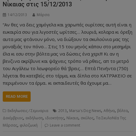
Νίκαιας στις 15/12/2013
14/12/2013
Μάρσα
“Αν θες να δεις χαμόγελα και χαρωπές ουρίτσες αυτή είναι η
ευκαιρία σου για λιγοστές ωρίτσες… λουριά, κολαρα κι όρεξη
αυτα μας φτάνουν μόνο, να διώξουν τα σκυλούνια μας της
μοναξιάς τον πόνο… Στις 15 του μηνός κάπου στο μεσημέρι
έλα κι εσυ στην βόλτα μας να δώσεις ένα χερι!!! Kι αν η
βενζινα ακρίβυνε και ψάχνεις τρόπο νά ρθεις, απ το μετρό
του Αιγάλεω το λεωφορείο θά ‘βρεις… Επτά Πενήντα (750)
λέγεται θα κατεβείς στο τέρμα, και δίπλα στο ΚΑΤΡΆΚΕΙΟ σε
περιμένουν τα έρμα.. κι εκπαιδευτές θα έχουμε μα…
READ MORE
,
,
,
,
Εκδηλωσεις / Σεμιναρια
2013
Marsa's Dog News
Αθήνα
βόλτα
,
,
,
,
,
Δεκέμβριος
εκδήλωση
ιδιοκτήτης
Νίκαια
σκύλος
Τα ΣκυλοΝέα Της
,
Μάρσας
φιλοζωική
Leave a comment