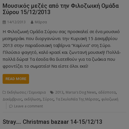
Μουσικός μεζές από την Φιλοζωική Ομάδα
Σύρου 15/12/2013
14/12/2013
Μάρσα
Η Φιλοζωική Ομάδα Σύρου σας προσκαλεί σε ένα μουσικό
μεσημεράκι που διοργανώνει την Κυριακή 15 Δεκεμβρίου
2013 στην παραδοσιακή ταβέρνα “Καμίνια” στη Σύρο.
Πλούσιο φαγητό, καλό κρασί και ζωντανή μουσική! Πολλά-
πολλά δώρα! Τα έσοδα θα διατεθούν για τα ζωάκια που
φροντίζει το σωματείο! Να είστε όλοι εκεί!
READ MORE
,
,
,
Εκδηλωσεις / Σεμιναρια
2013
Marsa's Dog News
αδέσποτα
,
,
,
,
Δεκέμβριος
εκδήλωση
Σύρος
Τα ΣκυλοΝέα Της Μάρσας
φιλοζωική
Leave a comment
Stray…. Christmas bazaar 14-15/12/13