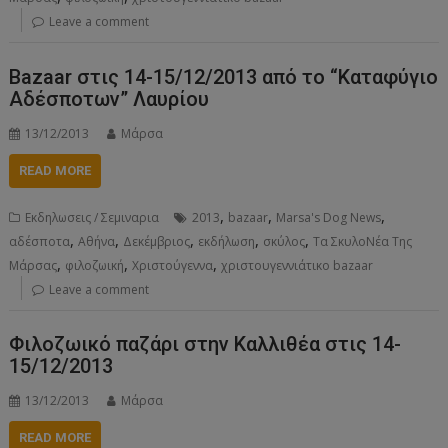
Leave a comment
Bazaar στις 14-15/12/2013 από το “Καταφύγιο
Αδέσποτων” Λαυρίου
13/12/2013
Μάρσα
READ MORE
,
,
,
Εκδηλωσεις / Σεμιναρια
2013
bazaar
Marsa's Dog News
,
,
,
,
,
αδέσποτα
Αθήνα
Δεκέμβριος
εκδήλωση
σκύλος
Τα ΣκυλοΝέα Της
,
,
,
Μάρσας
φιλοζωική
Χριστούγεννα
χριστουγεννιάτικο bazaar
Leave a comment
Φιλοζωικό παζάρι στην Καλλιθέα στις 14-
15/12/2013
13/12/2013
Μάρσα
READ MORE