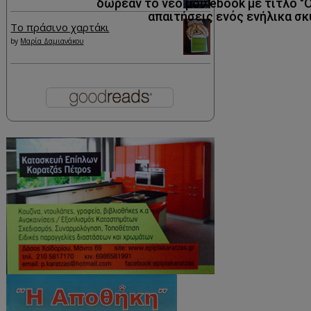
δωρεάν το νέο μου ebook με τίτλο "
απαιτήσεις ενός ενήλικα σκ
Το πράσινο χαρτάκι
by
Μαρία Δαμιανάκου