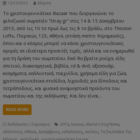
13/12/2013
Μάρσα
Το χριστουγεννιάτικο Bazaar που διοργανώνει το
φιλοζωικό σωματείο “Stray.gr” στις 14 & 15 Δεκεμβρίου
2013, από τις 10 το πρωί έως τις 8 το βράδυ, στο Thission
Lofts, Πειραιώς 123, Αθήνα. (στάση metro: Κεραμεικός),
όπου και ο κόσμος μπορεί να κάνει χριστουγεννιάτικες
αγορές σε ιδιαίτερα προσιτές τιμές, αλλά και να ενημερωθεί
για τη δράση του σωματείου. Εκεί θα βρείτε ρούχα, είδη
σπιτιού, διακοσμητικά, βιβλία, cd & dvd, αξεσουάρ,
κοσμήματα, καλλυντικά, παιχνίδια, χρήσιμα είδη για ζώα,
χριστουγεννιάτικα στολίδια, λιχουδιές για δίποδους και
τετράποδους, και φυσικά αναμνηστικά προϊόντα του
σωματείου και της εκδήλωσης. Και δεν είναι…
READ MORE
,
,
,
Εκδηλωσεις / Σεμιναρια
2013
bazaar
Marsa's Dog News
,
,
,
,
,
αδέσποτα
Αθήνα
Δεκέμβριος
εκδηλώσεις
σκύλος
Τα ΣκυλοΝέα Της
,
,
Μάρσας
φιλοζωική
χριστουγεννιάτικο bazaar