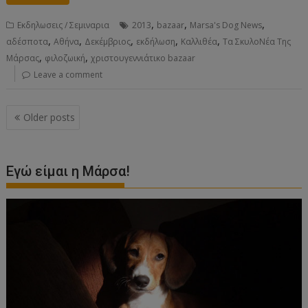
,
,
,
Εκδηλωσεις / Σεμιναρια
2013
bazaar
Marsa's Dog News
,
,
,
,
,
αδέσποτα
Αθήνα
Δεκέμβριος
εκδήλωση
Καλλιθέα
Τα ΣκυλοΝέα Της
,
,
Μάρσας
φιλοζωική
χριστουγεννιάτικο bazaar
Leave a comment
Posts
Older posts
navigation
Εγώ είμαι η Μάρσα!