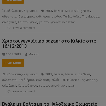
,
,
,
Εκδηλωσεις / Σεμιναρια
2013
bazaar
Marsa's Dog News
,
,
,
,
,
αδέσποτα
Δεκέμβριος
εκδήλωση
σκύλος
Τα ΣκυλοΝέα Της Μάρσας
,
,
φιλοζωική
Χριστούγεννα
χριστουγεννιάτικο bazaar
Leave a comment
Χριστουγεννιάτικο bazaar στο Κιλκίς στις
16/12/2013
16/12/2013
Μάρσα
READ MORE
,
,
,
Εκδηλωσεις / Σεμιναρια
2013
bazaar
Marsa's Dog News
,
,
,
,
,
αδέσποτα
Δεκέμβριος
εκδήλωση
Κιλκίς
Τα ΣκυλοΝέα Της Μάρσας
,
,
φιλοζωική
Χριστούγεννα
χριστουγεννιάτικο bazaar
Leave a comment
Βγάλε με βόλτα με το Φιλοζωικό Σωματείο