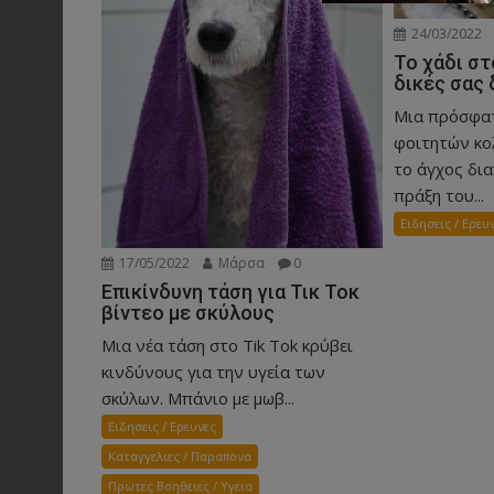
24/03/2022
Το χάδι στ
δικές σας
Μια πρόσφατ
φοιτητών κο
το άγχος δια
πράξη του...
Ειδησεις / Ερευ
17/05/2022
Μάρσα
0
Επικίνδυνη τάση για Τικ Τοκ
βίντεο με σκύλους
Μια νέα τάση στο Tik Tok κρύβει
κινδύνους για την υγεία των
σκύλων. Μπάνιο με μωβ...
Ειδησεις / Ερευνες
Καταγγελιες / Παραπονα
Πρωτες Βοηθειες / Υγεια