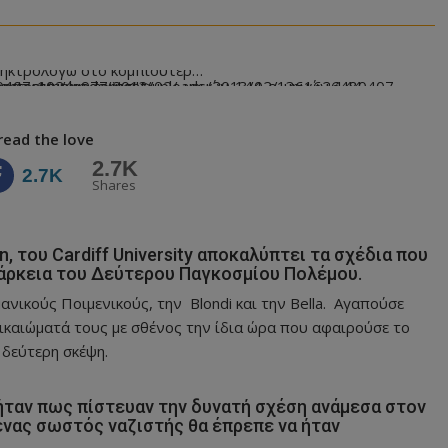
ληκτρολογώ στο κομπιούτερ…
1361626480407-300x286.jpg" data-large-file="https://taskylonea.com/wp-content/uploads/2013/02/-μηνών-144-e1361626480407-1024x977.jpg"/>
read the love
2.7K
2.7K
Shares
 του Cardiff University αποκαλύπτει τα σχέδια που
διάρκεια του Δεύτερου Παγκοσμίου Πολέμου.
ανικούς Ποιμενικούς, την Blondi και την Bella. Αγαπούσε
ικαιώματά τους με σθένος την ίδια ώρα που αφαιρούσε το
δεύτερη σκέψη.
ήταν πως πίστευαν την δυνατή σχέση ανάμεσα στον
νας σωστός ναζιστής θα έπρεπε να ήταν