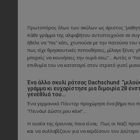
Πρωτοπόρος όλων των σκύλων ως άριστος “μαθητής
Κάθε γράμμα της αλφαβήτου αντιστοιχούσε σε συγ
ήθελε να “πει” κάτι, χτυπούσε με την πατούσα το
πως είχε θρησκευτικές πεποιθήσεις, μίλαγε ξένες 
μπορείς να κουνήσεις την ουρά σου;”… Αυτός ο “π
επιθυμία του να καταταγεί στον στρατό γιατί μισ
Ένα άλλο σκυλί ράτσας Dachschund “μιλού
γράμμα κι ευχαρίστησε μια διμοιρία 28 έν
γενέθλιά του…
Ένα γερμανικό Πόιντερ προχώρησε ένα βήμα πιο 
“Πεινάω! Δώστε μου κέικ!”…
Η ουσία της έρευνας ποια είναι; Πως οι Ναζί πρ
και να συλλαβίζουν για να κερδίσουν τον Δεύτερ