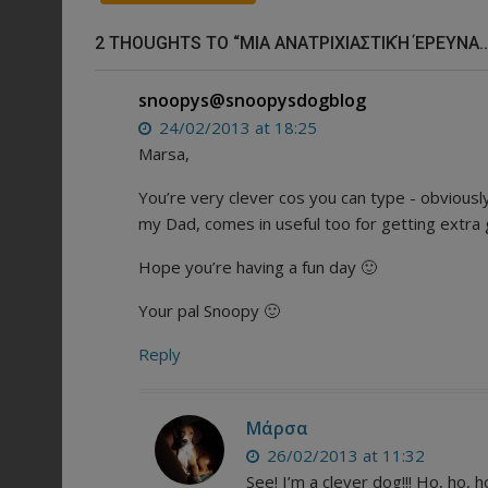
2 THOUGHTS TO “ΜΙΑ ΑΝΑΤΡΙΧΙΑΣΤΙΚΉ ΈΡΕΥΝΑ…
snoopys@snoopysdogblog
24/02/2013 at 18:25
Marsa,
You’re very clever cos you can type - obviousl
my Dad, comes in useful too for getting extra 
Hope you’re having a fun day 🙂
Your pal Snoopy 🙂
Reply
Μάρσα
26/02/2013 at 11:32
See! I’m a clever dog!!! Ho, ho, 