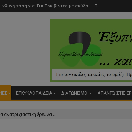
κ Τοκ βίντεο με σκύλους
Πώς θα ξεπεράσει ένα παιδί την φοβ
ΥΝΕΣ
ΕΓΚΥΚΛΟΠΑΙΔΕΙΑ
ΔΙΑΓΩΝΙΣΜΟΙ
ΑΠΑΝΤΏ ΣΤΙΣ ΕΡ
α ανατριχιαστική έρευνα…