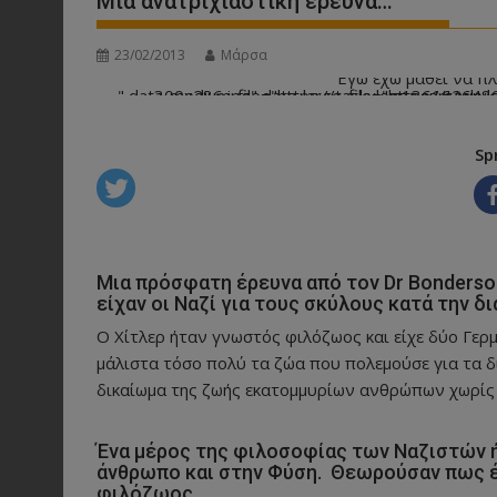
Μια ανατριχιαστική έρευνα…
23/02/2013
Μάρσα
Εγώ έχω μάθει να π
" data-medium-file="https://taskylonea.com/wp-content/uploads/2013/02/-μηνών-144-e
Sp
Μια πρόσφατη έρευνα από τον Dr Bonderson,
είχαν οι Ναζί για τους σκύλους κατά την 
Ο Χίτλερ ήταν γνωστός φιλόζωος και είχε δύο Γερμ
μάλιστα τόσο πολύ τα ζώα που πολεμούσε για τα δ
δικαίωμα της ζωής εκατομμυρίων ανθρώπων χωρίς 
Ένα μέρος της φιλοσοφίας των Ναζιστών 
άνθρωπο και στην Φύση. Θεωρούσαν πως έ
φιλόζωος.