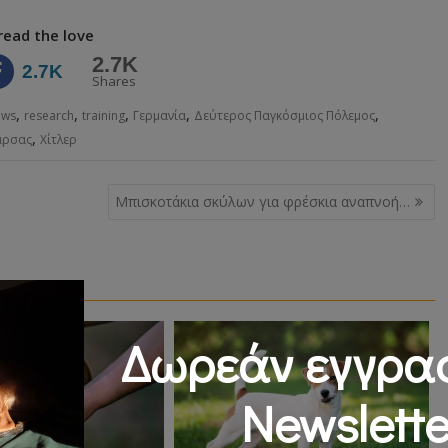
read the love
2.7K
2.7K
Shares
,
,
,
,
,
ews
research
training
Γερμανία
Δεύτερος Παγκόσμιος Πόλεμος
,
άρσας
Χίτλερ
Μπισκοτάκια σκύλων για φρέσκια αναπνοή…
Δωρεάν εγγρα
Newslette