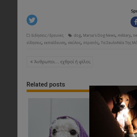
Sp
,
,
,
Ειδησεις / Ερευνες
dog
Marsa's Dog News
military
n
,
,
,
,
είδησεις
εκπαίδευση
σκύλος
στρατός
Τα ΣκυλοΝέα Της Μ
Post
Άνθρωποι…. εχθροί ή φίλοι;
navigation
Related posts