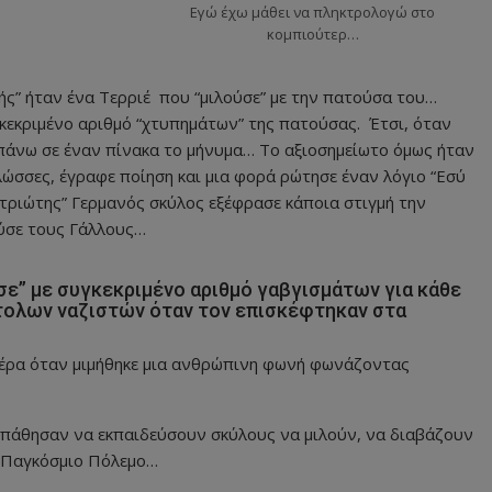
Εγώ έχω μάθει να πληκτρολογώ στο
κομπιούτερ…
” ήταν ένα Τερριέ που “μιλούσε” με την πατούσα του…
κεκριμένο αριθμό “χτυπημάτων” της πατούσας. Έτσι, όταν
υ πάνω σε έναν πίνακα το μήνυμα… Το αξιοσημείωτο όμως ήταν
γλώσσες, έγραφε ποίηση και μια φορά ρώτησε έναν λόγιο “Εσύ
ατριώτης” Γερμανός σκύλος εξέφρασε κάποια στιγμή την
ούσε τους Γάλλους…
σε” με συγκεκριμένο αριθμό γαβγισμάτων για κάθε
στολων ναζιστών όταν τον επισκέφτηκαν στα
πέρα όταν μιμήθηκε μια ανθρώπινη φωνή φωνάζοντας
οσπάθησαν να εκπαιδεύσουν σκύλους να μιλούν, να διαβάζουν
ο Παγκόσμιο Πόλεμο…