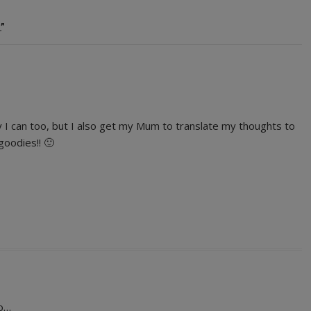
”
y I can too, but I also get my Mum to translate my thoughts to
goodies!! 🙂
ho…