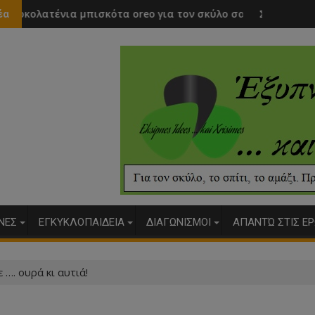
σκότα oreo για τον σκύλο σας
Σοκολατένια μπισκότα με κο
έα
ΥΝΕΣ
ΕΓΚΥΚΛΟΠΑΙΔΕΙΑ
ΔΙΑΓΩΝΙΣΜΟΙ
ΑΠΑΝΤΏ ΣΤΙΣ ΕΡ
 …. ουρά κι αυτιά!