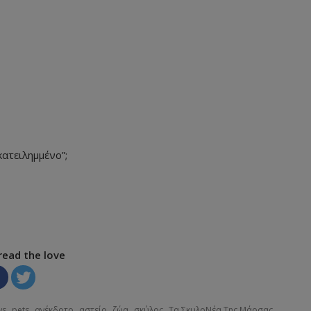
κατειλημμένο”;
read the love
,
,
,
,
,
,
ws
pets
ανέκδοτο
αστείο
ζώα
σκύλος
Τα ΣκυλοΝέα Της Μάρσας