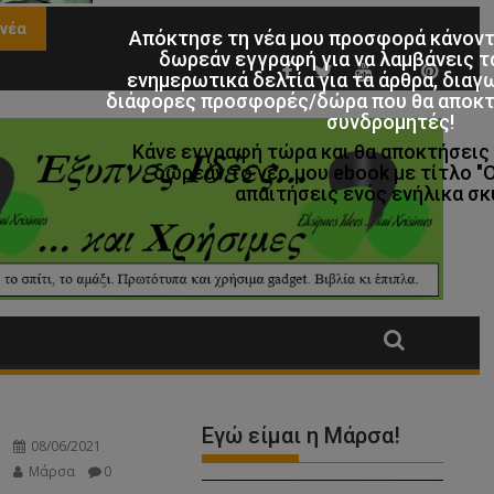
Απόκτησε τη νέα μου προσφορά κάνον
δωρεάν εγγραφή για να λαμβάνεις τ
ενημερωτικά δελτία για τα άρθρα, διαγ
διάφορες προσφορές/δώρα που θα αποκτο
συνδρομητές!
Κάνε εγγραφή τώρα και θα αποκτήσει
δωρεάν το νέο μου ebook με τίτλο "
απαιτήσεις ενός ενήλικα σκ