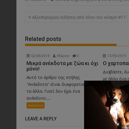
Post
Αξιοπερίεργες ειδήσεις από όλον τον κόσμο! #17
navigation
Related posts
02/08/2019
Μάρσα
0
13/05/2019
Μικρά ανέκδοτα με ζώα κι όχι
Ο χαρτοπα
μόνο!
Διαβάστε, δι
Αυτό το άρθρο της στήλης
με άλλο ένα 
"Ανέκδοτα" είναι διαφορετικό από
πρωταγωνιστ
τα άλλα. Γιατί δεν έχει ένα
καλύτερο για 
ανέκδοτο......
Ανεκδοτα
Ανεκδοτα
LEAVE A REPLY