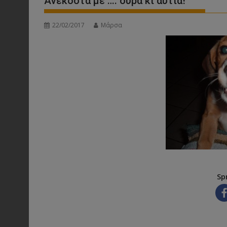
Ανέκδοτα με …. ουρά κι αυτιά!
22/02/2017
Μάρσα
Sp