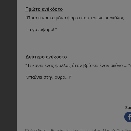
Πρώτο ανέκδοτο
“Ποια είναι τα μόνα ψάρια που τρώνε οι σκύλοι;
Τα γατόψαρα! ”
Δεύτερο ανέκδοτο
“Τι κάνει ένας ψύλλος όταν βρίσκει έναν σκύλο … “
Μπαίνει στην ουρά….!”
Sp
,
,
,
,
Ανεκδοτα
animals
dog
funny
jokes
Marsa's Dog Ne