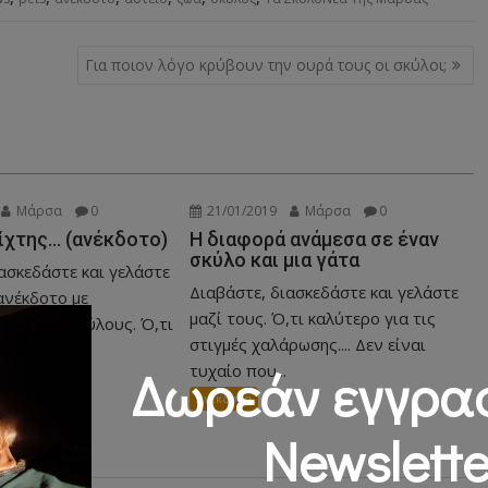
Για ποιον λόγο κρύβουν την ουρά τους οι σκύλοι;
Μάρσα
0
21/01/2019
Μάρσα
0
ίχτης… (ανέκδοτο)
Η διαφορά ανάμεσα σε έναν
σκύλο και μια γάτα
ασκεδάστε και γελάστε
Διαβάστε, διασκεδάστε και γελάστε
ανέκδοτο με
μαζί τους. Ό,τι καλύτερο για τις
ές τους σκύλους. Ό,τι
στιγμές χαλάρωσης.... Δεν είναι
τις...
τυχαίο που...
Δωρεάν εγγρα
Ανεκδοτα
Newslette