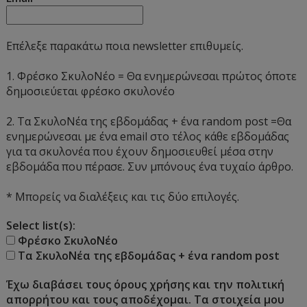
Επέλεξε παρακάτω ποια newsletter επιθυμείς.
1. Φρέσκο ΣκυλοΝέο = Θα ενημερώνεσαι πρώτος όποτε
δημοσιεύεται φρέσκο σκυλονέο
2. Τα ΣκυλοΝέα της εβδομάδας + ένα random post =Θα
ενημερώνεσαι με ένα email στο τέλος κάθε εβδομάδας
για τα σκυλονέα που έχουν δημοσιευθεί μέσα στην
εβδομάδα που πέρασε. Συν μπόνους ένα τυχαίο άρθρο.
* Μπορείς να διαλέξεις και τις δύο επιλογές.
Select list(s):
Φρέσκο ΣκυλοΝέο
Τα ΣκυλοΝέα της εβδομάδας + ένα random post
Έχω διαβάσει τους όρους χρήσης και την πολιτική
απορρήτου και τους αποδέχομαι. Τα στοιχεία μου