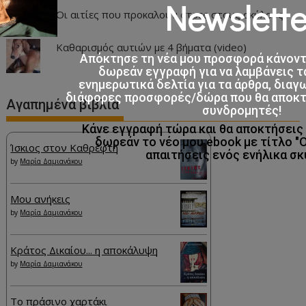
Newslette
Οι αιτίες που προκαλούν στρες στους σκύλους
Καθαρισμός αυτιών με 4 βήματα (video)
Απόκτησε τη νέα μου προσφορά κάνον
δωρεάν εγγραφή για να λαμβάνεις τ
ενημερωτικά δελτία για τα άρθρα, διαγ
διάφορες προσφορές/δώρα που θα αποκτο
Αγαπημένα βιβλία
συνδρομητές!
Κάνε εγγραφή τώρα και θα αποκτήσει
δωρεάν το νέο μου ebook με τίτλο "
Ίσκιος στον Καθρέφτη
απαιτήσεις ενός ενήλικα σκ
by
Μαρία Δαμιανάκου
Μου ανήκεις
by
Μαρία Δαμιανάκου
Κράτος Δικαίου... η αποκάλυψη
by
Μαρία Δαμιανάκου
Το πράσινο χαρτάκι