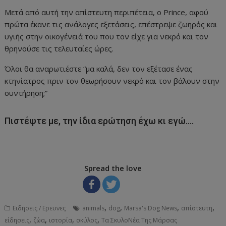
Μετά από αυτή την απίστευτη περιπέτεια, ο Prince, αφού
πρώτα έκανε τις ανάλογες εξετάσεις, επέστρεψε ζωηρός και
υγιής στην οικογένειά του που τον είχε για νεκρό και τον
θρηνούσε τις τελευταίες ώρες.
Όλοι θα αναρωτιέστε “μα καλά, δεν τον εξέτασε ένας
κτηνίατρος πριν τον θεωρήσουν νεκρό και τον βάλουν στην
συντήρηση;”
Πιστέψτε με, την ίδια ερώτηση έχω κι εγώ….
Spread the love
,
,
,
,
Ειδησεις / Ερευνες
animals
dog
Marsa's Dog News
απίστευτη
,
,
,
,
είδησεις
ζώα
ιστορία
σκύλος
Τα ΣκυλοΝέα Της Μάρσας