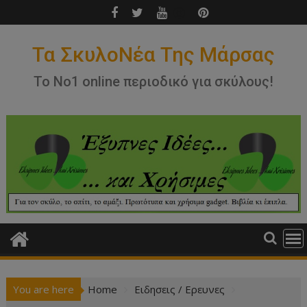
Skip
to
content
Τα ΣκυλοΝέα Της Μάρσας
Το Νο1 online περιοδικό για σκύλους!
You are here
Home
Ειδησεις / Ερευνες