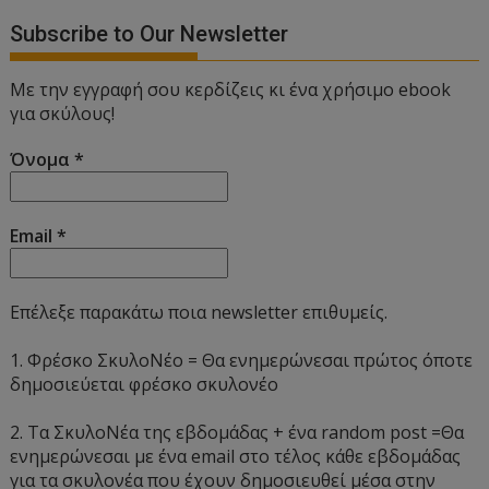
Subscribe to Our Newsletter
Με την εγγραφή σου κερδίζεις κι ένα χρήσιμο ebook
για σκύλους!
Όνομα
*
Email
*
Επέλεξε παρακάτω ποια newsletter επιθυμείς.
1. Φρέσκο ΣκυλοΝέο = Θα ενημερώνεσαι πρώτος όποτε
δημοσιεύεται φρέσκο σκυλονέο
2. Τα ΣκυλοΝέα της εβδομάδας + ένα random post =Θα
ενημερώνεσαι με ένα email στο τέλος κάθε εβδομάδας
για τα σκυλονέα που έχουν δημοσιευθεί μέσα στην