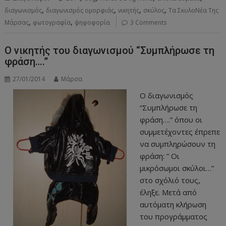
,
,
,
,
διαγωνισμός
διαγωνισμός ομορφιάς
νικητής
σκύλος
Τα ΣκυλοΝέα Της
,
,
Μάρσας
φωτογραφία
ψηφοφορία
3 Comments
Ο νικητής του διαγωνισμού “Συμπλήρωσε τη
φράση….”
27/01/2014
Μάρσα
Ο διαγωνισμός
“Συμπλήρωσε τη
φράση….” όπου οι
συμμετέχοντες έπρεπε
να συμπληρώσουν τη
φράση: ” Οι
μικρόσωμοι σκύλοι…”
στο σχόλιό τους,
έληξε. Μετά από
αυτόματη κλήρωση
του προγράμματος