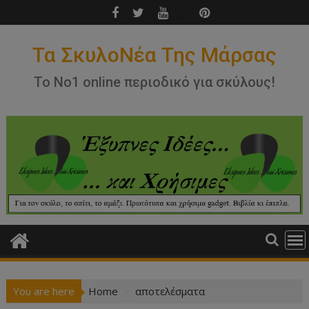
Skip
to
content
Τα ΣκυλοΝέα Της Μάρσας
Το Νο1 online περιοδικό για σκύλους!
You are here
Home
αποτελέσματα