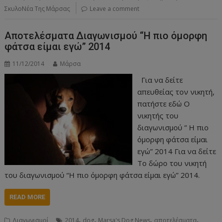
ΣκυλοΝέα Της Μάρσας
Leave a comment
Αποτελέσματα Διαγωνισμού “Η πιο όμορφη
φάτσα είμαι εγώ” 2014
11/12/2014
Μάρσα
Για να δείτε
απευθείας τον νικητή,
πατήστε εδώ Ο
νικητής του
διαγωνισμού ” Η πιο
όμορφη φάτσα είμαι
εγώ” 2014 Για να δείτε
Το δώρο του νικητή
του διαγωνισμού “Η πιο όμορφη φάτσα είμαι εγώ” 2014.
READ MORE
,
,
,
,
Διαγωνισμοί
2014
dog
Marsa's Dog News
αποτελέσματα