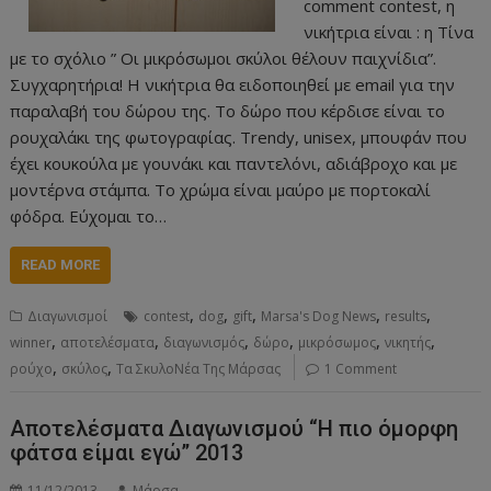
comment contest, η
νικήτρια είναι : η Τίνα
με το σχόλιο ” Οι μικρόσωμοι σκύλοι θέλουν παιχνίδια”.
Συγχαρητήρια! Η νικήτρια θα ειδοποιηθεί με email για την
παραλαβή του δώρου της. Το δώρο που κέρδισε είναι το
ρουχαλάκι της φωτογραφίας. Trendy, unisex, μπουφάν που
έχει κουκούλα με γουνάκι και παντελόνι, αδιάβροχο και με
μοντέρνα στάμπα. Το χρώμα είναι μαύρο με πορτοκαλί
φόδρα. Εύχομαι το…
READ MORE
,
,
,
,
,
Διαγωνισμοί
contest
dog
gift
Marsa's Dog News
results
,
,
,
,
,
,
winner
αποτελέσματα
διαγωνισμός
δώρο
μικρόσωμος
νικητής
,
,
ρούχο
σκύλος
Τα ΣκυλοΝέα Της Μάρσας
1 Comment
Αποτελέσματα Διαγωνισμού “Η πιο όμορφη
φάτσα είμαι εγώ” 2013
11/12/2013
Μάρσα