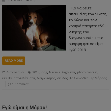
Για να δείτε
απευθείας τον νικητή,
το δώρο και τον
χορηγό πατήστε εδώ Ο
νικητής του
διαγωνισμού “Η πιο
όμορφη φάτσα είμαι
εγώ” 2013
READ MORE
,
,
,
,
Διαγωνισμοί
2013
dog
Marsa's Dog News
photo contest
,
,
,
,
results
αποτελέσματα
διαγωνισμός
σκύλος
Τα ΣκυλοΝέα Της Μάρσας
1 Comment
Εγώ είμαι η Μάρσα!