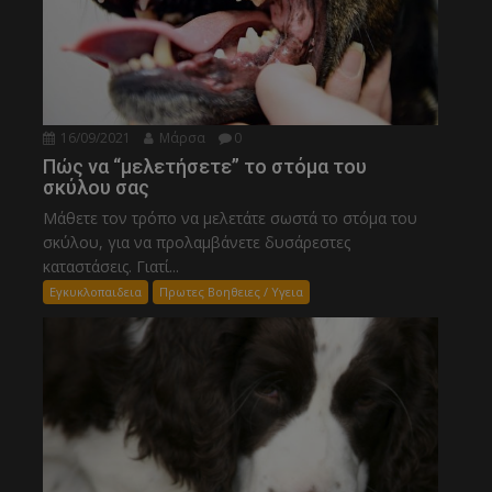
16/09/2021
Μάρσα
0
Πώς να “μελετήσετε” το στόμα του
σκύλου σας
Μάθετε τον τρόπο να μελετάτε σωστά το στόμα του
σκύλου, για να προλαμβάνετε δυσάρεστες
καταστάσεις. Γιατί...
Εγκυκλοπαιδεια
Πρωτες Βοηθειες / Υγεια