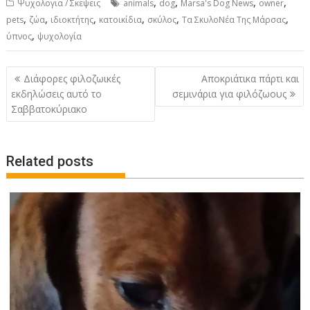
,
,
,
,
Ψυχολογια / Σκεψεις
animals
dog
Marsa's Dog News
owner
,
,
,
,
,
,
pets
ζώα
ιδιοκτήτης
κατοικίδια
σκύλος
Τα ΣκυλοΝέα Της Μάρσας
,
ύπνος
ψυχολογία
P
Διάφορες φιλοζωικές
Αποκριάτικα πάρτι και
o
εκδηλώσεις αυτό το
σεμινάρια για φιλόζωους
Σαββατοκύριακο
s
t
n
Related posts
a
v
i
g
a
t
i
o