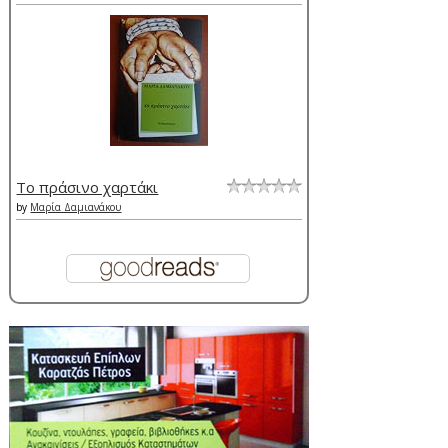
Το πράσινο χαρτάκι
by
Μαρία Δαμιανάκου