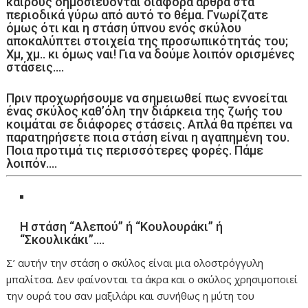
καιρούς δημοσιεύονται διάφορα άρθρα στα
περιοδικά γύρω από αυτό το θέμα. Γνωρίζατε
όμως ότι και η στάση ύπνου ενός σκύλου
αποκαλύπτει στοιχεία της προσωπικότητάς του;
Χμ, χμ.. κι όμως ναι! Για να δούμε λοιπόν ορισμένες
στάσεις….
Πριν προχωρήσουμε να σημειωθεί πως εννοείται
ένας σκύλος καθ’όλη την διάρκεια της ζωής του
κοιμάται σε διάφορες στάσεις. Απλά θα πρέπει να
παρατηρήσετε ποια στάση είναι η αγαπημένη του.
Ποια προτιμά τις περισσότερες φορές. Πάμε
λοιπόν….
Η στάση “Αλεπού” ή “Κουλουράκι” ή
“Σκουλικάκι”….
Σ’ αυτήν την στάση ο σκύλος είναι μια ολοστρόγγυλη
μπαλίτσα. Δεν φαίνονται τα άκρα και ο σκύλος χρησιμοποιεί
την ουρά του σαν μαξιλάρι και συνήθως η μύτη του