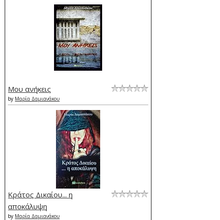
Μου ανήκεις
by
Μαρία Δαμιανάκου
Κράτος Δικαίου... η
αποκάλυψη
by
Μαρία Δαμιανάκου