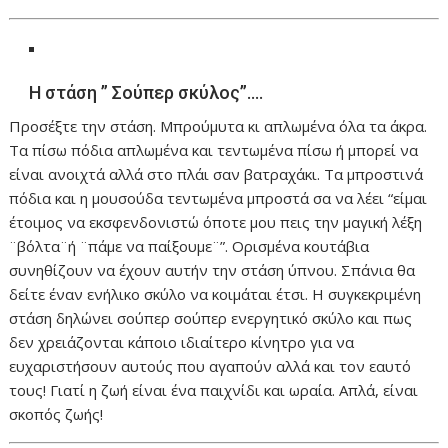
Η στάση ” Σούπερ σκύλος”….
Προσέξτε την στάση. Μπρούμυτα κι απλωμένα όλα τα άκρα.
Τα πίσω πόδια απλωμένα και τεντωμένα πίσω ή μπορεί να
είναι ανοιχτά αλλά στο πλάι σαν βατραχάκι. Τα μπροστινά
πόδια και η μουσούδα τεντωμένα μπροστά σα να λέει “είμαι
έτοιμος να εκσφενδονιστώ όποτε μου πεις την μαγική λέξη
¨βόλτα¨ή ¨πάμε να παίξουμε¨”. Ορισμένα κουτάβια
συνηθίζουν να έχουν αυτήν την στάση ύπνου. Σπάνια θα
δείτε έναν ενήλικο σκύλο να κοιμάται έτσι. Η συγκεκριμένη
στάση δηλώνει σούπερ σούπερ ενεργητικό σκύλο και πως
δεν χρειάζονται κάποιο ιδιαίτερο κίνητρο για να
ευχαριστήσουν αυτούς που αγαπούν αλλά και τον εαυτό
τους! Γιατί η ζωή είναι ένα παιχνίδι και ωραία. Απλά, είναι
σκοπός ζωής!