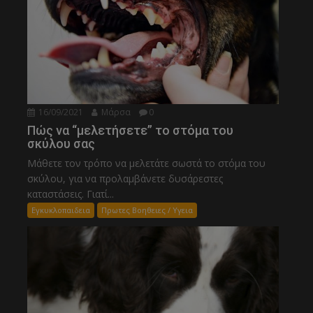
16/09/2021
Μάρσα
0
Πώς να “μελετήσετε” το στόμα του
σκύλου σας
Μάθετε τον τρόπο να μελετάτε σωστά το στόμα του
σκύλου, για να προλαμβάνετε δυσάρεστες
καταστάσεις. Γιατί...
Εγκυκλοπαιδεια
Πρωτες Βοηθειες / Υγεια