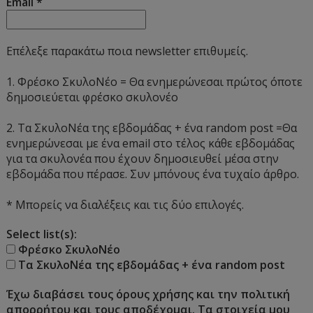
Email
*
Επέλεξε παρακάτω ποια newsletter επιθυμείς.
1. Φρέσκο ΣκυλοΝέο = Θα ενημερώνεσαι πρώτος όποτε
δημοσιεύεται φρέσκο σκυλονέο
2. Τα ΣκυλοΝέα της εβδομάδας + ένα random post =Θα
ενημερώνεσαι με ένα email στο τέλος κάθε εβδομάδας
για τα σκυλονέα που έχουν δημοσιευθεί μέσα στην
εβδομάδα που πέρασε. Συν μπόνους ένα τυχαίο άρθρο.
* Μπορείς να διαλέξεις και τις δύο επιλογές.
Select list(s):
Φρέσκο ΣκυλοΝέο
Τα ΣκυλοΝέα της εβδομάδας + ένα random post
Έχω διαβάσει τους όρους χρήσης και την πολιτική
απορρήτου και τους αποδέχομαι. Τα στοιχεία μου