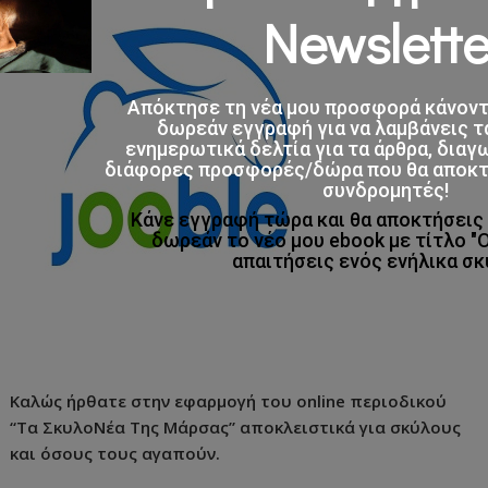
Newslette
Απόκτησε τη νέα μου προσφορά κάνον
δωρεάν εγγραφή για να λαμβάνεις τ
ενημερωτικά δελτία για τα άρθρα, διαγ
διάφορες προσφορές/δώρα που θα αποκτο
συνδρομητές!
Κάνε εγγραφή τώρα και θα αποκτήσει
δωρεάν το νέο μου ebook με τίτλο "
απαιτήσεις ενός ενήλικα σκ
Καλώς ήρθατε στην εφαρμογή του online περιοδικού
“Τα ΣκυλοΝέα Της Μάρσας” αποκλειστικά για σκύλους
και όσους τους αγαπούν.