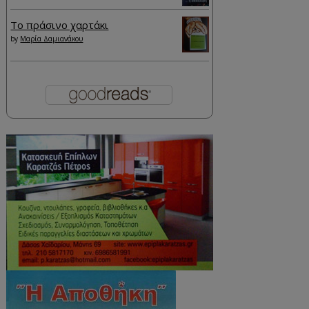
Το πράσινο χαρτάκι
by
Μαρία Δαμιανάκου