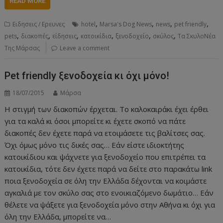
READ MORE
,
,
,
,
Ειδησεις / Ερευνες
hotel
Marsa's Dog News
news
pet friendly
,
,
,
,
,
,
pets
διακοπές
είδησεις
κατοικίδια
ξενοδοχείο
σκύλος
Τα ΣκυλοΝέα
Της Μάρσας
Leave a comment
Pet friendly ξενοδοχεία κι όχι μόνο!
18/07/2015
Μάρσα
Η στιγμή των διακοπών έρχεται. Το καλοκαιράκι έχει έρθει
για τα καλά κι όσοι μπορείτε κι έχετε σκοπό να πάτε
διακοπές δεν έχετε παρά να ετοιμάσετε τις βαλίτσες σας.
Όχι όμως μόνο τις δικές σας… Εάν είστε ιδιοκτήτης
κατοικίδιου και ψάχνετε για ξενοδοχείο που επιτρέπει τα
κατοικίδια, τότε δεν έχετε παρά να δείτε στο παρακάτω link
ποια ξενοδοχεία σε όλη την Ελλάδα δέχονται να κοιμάστε
αγκαλιά με τον σκύλο σας στο ενοικιαζόμενο δωμάτιο… Εάν
θέλετε να ψάξετε για ξενοδοχεία μόνο στην Αθήνα κι όχι για
όλη την Ελλάδα, μπορείτε να…