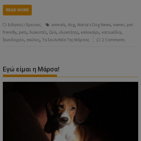
READ MORE
,
,
,
,
Ειδησεις / Ερευνες
animals
dog
Marsa's Dog News
owner
pet
,
,
,
,
,
,
,
friendly
pets
διακοπές
ζώα
ιδιοκτήτης
καλοκαίρι
κατοικίδια
,
,
ξενοδοχείο
σκύλος
Τα ΣκυλοΝέα Της Μάρσας
2 Comments
Εγώ είμαι η Μάρσα!