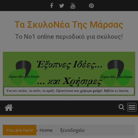
Skip
to
content
Τα ΣκυλοΝέα Της Μάρσας
Το Νο1 online περιοδικό για σκύλους!
You are here
Home
ξενοδοχείο