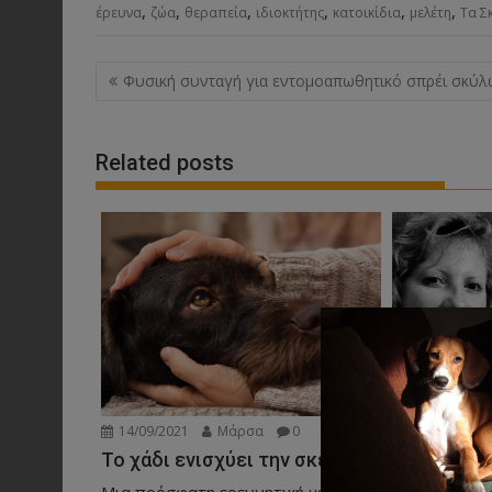
,
,
,
,
,
,
έρευνα
ζώα
θεραπεία
ιδιοκτήτης
κατοικίδια
μελέτη
Τα Σ
Post
Φυσική συνταγή για εντομοαπωθητικό σπρέι σκύ
navigation
Related posts
02/09/2021
14/09/2021
Μάρσα
0
Σκύλος μα
Το χάδι ενισχύει την σκέψη
Όταν μια γυ
Μια πρόσφατη ερευνητική μελέτη σε