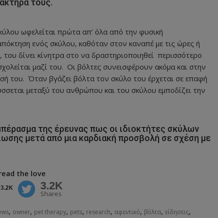
ακτήρα τους.
σκύλου ωφελείται πρώτα απ’ όλα από την φυσική
πόκτηση ενός σκύλου, καθόταν στον καναπέ με τις ώρες ή
, του δίνει κίνητρα στο να δραστηριοποιηθεί περισσότερο
ασχολείται μαζί του. Οι βόλτες συνεισφέρουν ακόμα και στην
ησή του. Όταν βγάζει βόλτα τον σκύλο του έρχεται σε επαφή
σσεται μεταξύ του ανθρώπου και του σκύλου εμποδίζει την
μπέρασμα της έρευνας πως οι ιδιοκτήτες σκύλων
ωσης μετά από μια καρδιακή προσβολή σε σχέση με
read the love
3.2K
3.2K
Shares
,
,
,
,
,
,
,
,
ews
owner
pet therapy
pets
research
αφεντικό
βόλτα
είδησεις