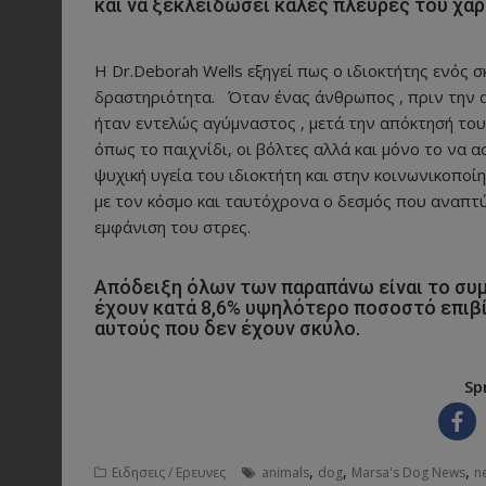
και να ξεκλειδώσει καλές πλευρές του χαρ
Η Dr.Deborah Wells εξηγεί πως ο ιδιοκτήτης ενός 
δραστηριότητα. Όταν ένας άνθρωπος , πριν την α
ήταν εντελώς αγύμναστος , μετά την απόκτησή του
όπως το παιχνίδι, οι βόλτες αλλά και μόνο το να 
ψυχική υγεία του ιδιοκτήτη και στην κοινωνικοποί
με τον κόσμο και ταυτόχρονα ο δεσμός που αναπτύ
εμφάνιση του στρες.
Απόδειξη όλων των παραπάνω είναι το συ
έχουν κατά 8,6% υψηλότερο ποσοστό επιβί
αυτούς που δεν έχουν σκύλο.
Sp
,
,
,
Ειδησεις / Ερευνες
animals
dog
Marsa's Dog News
n