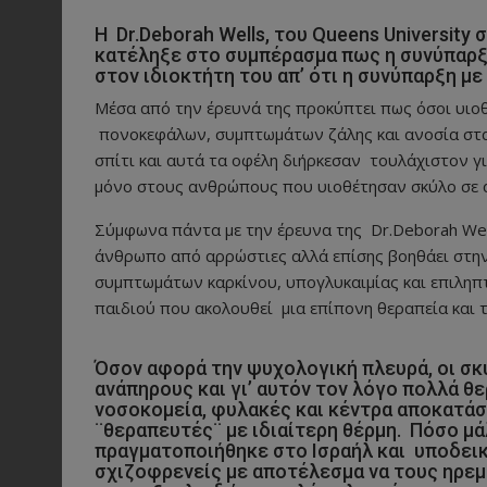
Η Dr.Deborah Wells, του Queens University
κατέληξε στο συμπέρασμα πως η συνύπαρξ
στον ιδιοκτήτη του απ’ ότι η συνύπαρξη με 
Μέσα από την έρευνά της προκύπτει πως όσοι υιο
πονοκεφάλων, συμπτωμάτων ζάλης και ανοσία στα
σπίτι και αυτά τα οφέλη διήρκεσαν τουλάχιστον γ
μόνο στους ανθρώπους που υιοθέτησαν σκύλο σε α
Σύμφωνα πάντα με την έρευνα της Dr.Deborah Well
άνθρωπο από αρρώστιες αλλά επίσης βοηθάει στη
συμπτωμάτων καρκίνου, υπογλυκαιμίας και επιληπτ
παιδιού που ακολουθεί μια επίπονη θεραπεία και τ
Όσον αφορά την ψυχολογική πλευρά, οι σκ
ανάπηρους και γι’ αυτόν τον λόγο πολλά θ
νοσοκομεία, φυλακές και κέντρα αποκατά
¨θεραπευτές¨ με ιδιαίτερη θέρμη. Πόσο μά
πραγματοποιήθηκε στο Ισραήλ και υποδεικ
σχιζοφρενείς με αποτέλεσμα να τους ηρεμ