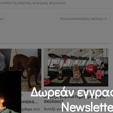
,
,
κυλοΝέα Της Μάρσας
φιλοζωική
ψυχολογία
λων
Κοινωνικοποίηση σκύλου
Δωρεάν εγγρα
31/08/2021
Μάρσα
0
Μάρσα
0
Άνοιξε γυμναστήριο μόνο για
Newslette
σκύλους!
χαίρωσε γυναίκα….
Άνοιξε γυμναστήριο μόνο για
ναίκα μεταφέρθηκε στο