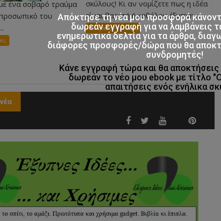
σκύλους! Κι αν νομίζετε πως η ιδέα
 με ένα σοβαρό τραύμα
είναι βαρετή ή καθόλου έξυπνη,...
ο προσωπικό του
Απόκτησε τη νέα μου προσφορά κάνον
δωρεάν εγγραφή για να λαμβάνεις τ
..
Ειδησεις / Ερευνες
ενημερωτικά δελτία για τα άρθρα, διαγ
νες
διάφορες προσφορές/δώρα που θα αποκτο
συνδρομητές!
Κάνε εγγραφή τώρα και θα αποκτήσει
δωρεάν το νέο μου ebook με τίτλο "
απαιτήσεις ενός ενήλικα σκ