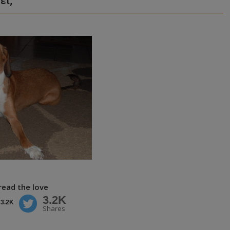
ει;
read the love
3.2K
3.2K
Shares