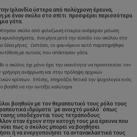
 στην Ιρλανδία ύστερα από πολύχρονη έρευνα,
η με έναν σκύλο στο σπίτι προσφέρει περισσότερα
μια γάτα.
θέτησαν σκύλο από φιλοζωική εταιρία ανέφεραν μείωση
 κρυολογήματα, ένα μήνα μετά την είσοδο του σκύλου στο
ια δέκα μήνες. Ωστόσο, το φαινόμενο αυτό παρατηρήθηκε
ντίθεση με αυτούς που απέκτησαν γάτα.
s ο σκύλος όχι μόνο έχει την ικανότητα να προστατεύει τον
ν γρήγορη ανάρρωση και στην πρόληψη αρχικών
ικών κρίσεων. Επίσης, επηρεάζει θετικά την ψυχολογία ενός
ο βοηθά να την αντέξει καλύτερα.
ύλοι βοηθούν με τον θεραπευτικό τους ρόλο τους
εραπευτικά ιδρύματα ¨με ανοιχτό μυαλό¨ όπως
στασης υποδέχονται τους τετράποδους
λλον όταν έχουν στην κατοχή τους μια έρευνα που
νύει πως ο σκύλος μπορεί να βοηθήσει
ήσει ή να ενεργοποιήσει τα αντανακλαστικά τους