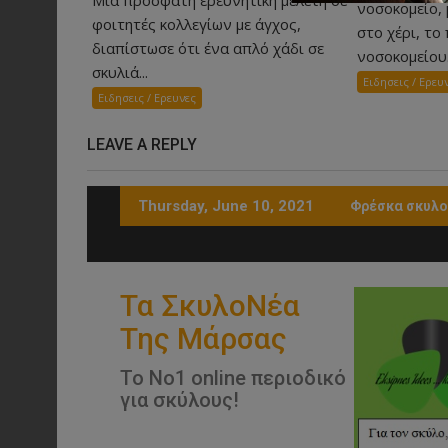
νοσοκομείο,
φοιτητές κολλεγίων με άγχος,
στο χέρι, τ
διαπίστωσε ότι ένα απλό χάδι σε
νοσοκομείου.
σκυλιά...
Ειδησεις / Ερευ
Ειδησεις / Ερευνες
LEAVE A REPLY