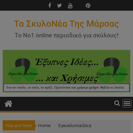
Skip
to
content
Τα ΣκυλοΝέα Της Μάρσας
Το Νο1 online περιοδικό για σκύλους!
You are here
Home
Εγκυκλοπαιδεια