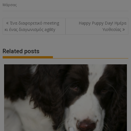
Μάρσας
Post
Ένα διαφορετικό meeting
Happy Puppy Day! Ημέρα
navigation
κι ένας διαγωνισμός agility
Υιοθεσίας
Related posts