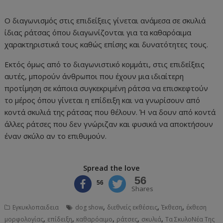
Ο διαγωνισμός στις επιδείξεις γίνεται ανάμεσα σε σκυλιά
ίδιας ράτσας όπου διαγωνίζονται για τα καθαρόαιμα
χαρακτηριστικά τους καθώς επίσης και δυνατότητες τους.
Εκτός όμως από το διαγωνιστικό κομμάτι, στις επιδείξεις
αυτές, μπορούν άνθρωποι που έχουν μια ιδιαίτερη
προτίμηση σε κάποια συγκεκριμένη ράτσα να επισκεφτούν
το μέρος όπου γίνεται η επίδειξη και να γνωρίσουν από
κοντά σκυλιά της ράτσας που θέλουν. Ή να δουν από κοντά
άλλες ράτσες που δεν γνώριζαν και φυσικά να αποκτήσουν
έναν σκύλο αν το επιθυμούν.
Spread the love
56
56
Shares
,
,
,
Εγκυκλοπαιδεια
dog show
διεθνείς εκθέσεις
Έκθεση
έκθεση
,
,
,
,
,
μορφολογίας
επίδειξη
καθαρόαιμο
ράτσες
σκυλιά
Τα ΣκυλοΝέα Της