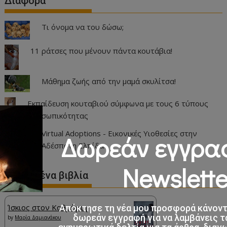
Διαφορα
Τι όνομα να του δώσω;
11 ράτσες που μένουν πάντα κουτάβια!
Μάθημα ζωής από την μαμά σκυλίτσα!
Εκπαίδευση κουταβιού σύμφωνα με τους 6 τύπους
προσωπικότητας
Virtual Adoptions - Εικονικές Υιοθεσίες στην
Δωρεάν εγγρα
Αδέσποτη Ελπίδα
Newslette
Αγαπημένα βιβλία
Ίσκιος στον Καθρέφτη
Απόκτησε τη νέα μου προσφορά κάνον
δωρεάν εγγραφή για να λαμβάνεις τ
by
Μαρία Δαμιανάκου