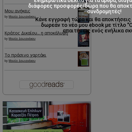
ενημερωτικά δελτία για τα άρθρα, διαγ
διάφορες προσφορές/δώρα που θα αποκτο
Μου ανήκεις
συνδρομητές!
by
Μαρία Δαμιανάκου
Κάνε εγγραφή τώρα και θα αποκτήσει
δωρεάν το νέο μου ebook με τίτλο "
απαιτήσεις ενός ενήλικα σκ
Κράτος Δικαίου... η αποκάλυψη
by
Μαρία Δαμιανάκου
Το πράσινο χαρτάκι
by
Μαρία Δαμιανάκου