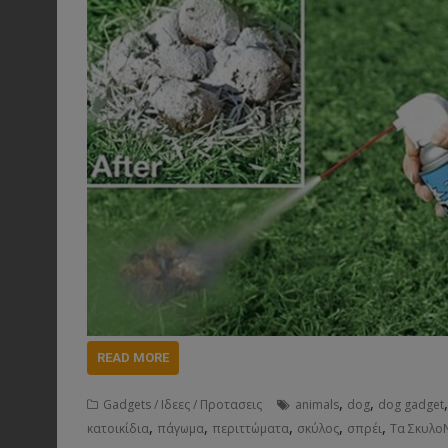
READ MORE
,
,
Gadgets / Ιδεες / Προτασεις
animals
dog
dog gadget
,
,
,
,
,
κατοικίδια
πάγωμα
περιττώματα
σκύλος
σπρέι
Τα Σκυλο