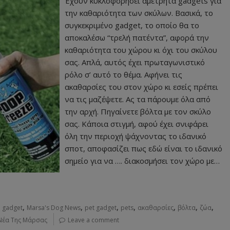
Έχουν κυκλοφορήσει αμέτρητα gadgets για
την καθαριότητα των σκύλων. Βασικά, το
συγκεκριμένο gadget, το οποίο θα το
αποκαλέσω “τρελή πατέντα”, αφορά την
καθαριότητα του χώρου κι όχι του σκύλου
σας. Απλά, αυτός έχει πρωταγωνιστικό
ρόλο σ’ αυτό το θέμα. Αφήνει τις
ακαθαρσίες του στον χώρο κι εσείς πρέπει
να τις μαζέψετε. Ας τα πάρουμε όλα από
την αρχή. Πηγαίνετε βόλτα με τον σκύλο
σας. Κάποια στιγμή, αφού έχει σνιφάρει
όλη την περιοχή ψάχνοντας το ιδανικό
σποτ, αποφασίζει πως εδώ είναι το ιδανικό
σημείο για να …. διακοσμήσει τον χώρο με…
,
,
,
,
,
,
,
,
gadget
Marsa's Dog News
pet gadget
pets
ακαθαρσίες
βόλτα
ζώα
Νέα Της Μάρσας
Leave a comment