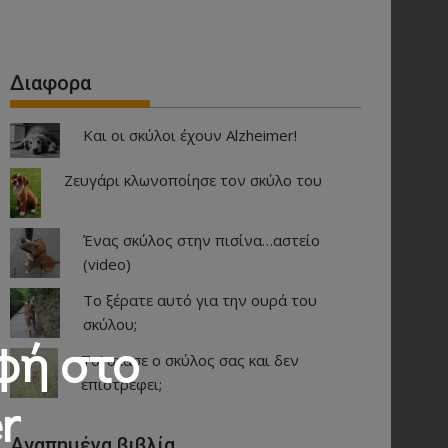
Διαφορα
Και οι σκύλοι έχουν Alzheimer!
Ζευγάρι κλωνοποίησε τον σκύλο του
Ένας σκύλος στην πισίνα…αστείο
(video)
Το ξέρατε αυτό για την ουρά του
σκύλου;
φή στο
Το’ σκασε ο σκύλος σας και δεν
επιστρέφει;
r
Αγαπημένα βιβλία