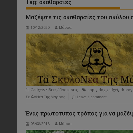
Tag:
ακαθαρσίες
Μαζέψτε τις ακαθαρσίες του σκύλου 
10/12/2020
Μάρσα
,
,
Gadgets / Ιδεες / Προτασεις
apps
dog gadget
drone
ΣκυλοΝέα Της Μάρσας
Leave a comment
Ένας πρωτότυπος τρόπος για να μαζέ
03/08/2018
Μάρσα