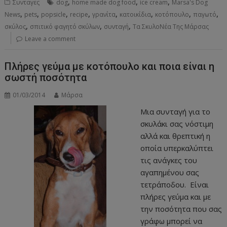
,
,
,
Συνταγες
dog
home made dog food
ice cream
Marsa's Dog
,
,
,
,
,
,
,
,
News
pets
popsicle
recipe
γρανίτα
κατοικίδια
κοτόπουλο
παγωτό
,
,
,
σκύλος
σπιτικό φαγητό σκύλων
συνταγή
Τα ΣκυλοΝέα Της Μάρσας
Leave a comment
Πλήρες γεύμα με κοτόπουλο και ποια είναι η
σωστή ποσότητα
01/03/2014
Μάρσα
Μια συνταγή για το
σκυλάκι σας νόστιμη
αλλά και θρεπτική η
οποία υπερκαλύπτει
τις ανάγκες του
αγαπημένου σας
τετράποδου. Είναι
πλήρες γεύμα και με
την ποσότητα που σας
γράφω μπορεί να