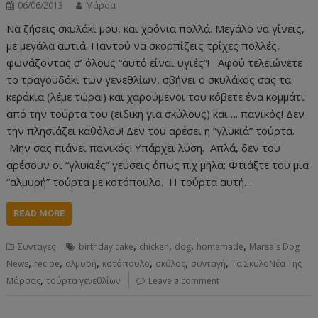
06/06/2013
Μάρσα
Να ζήσεις σκυλάκι μου, και χρόνια πολλά. Μεγάλο να γίνεις,
με μεγάλα αυτιά. Παντού να σκορπίζεις τρίχες πολλές,
φωνάζοντας σ’ όλους “αυτό είναι υγιές”! Αφού τελειώνετε
το τραγουδάκι των γενεθλίων, σβήνει ο σκυλάκος σας τα
κεράκια (λέμε τώρα!) και χαρούμενοι του κόβετε ένα κομμάτι
από την τούρτα του (ειδική για σκύλους) και…. πανικός! Δεν
την πλησιάζει καθόλου! Δεν του αρέσει η “γλυκιά” τούρτα.
Μην σας πιάνει πανικός! Υπάρχει λύση. Απλά, δεν του
αρέσουν οι “γλυκιές” γεύσεις όπως π.χ μήλα; Φτιάξτε του μια
“αλμυρή” τούρτα με κοτόπουλο. Η τούρτα αυτή…
READ MORE
,
,
,
,
Συνταγες
birthday cake
chicken
dog
homemade
Marsa's Dog
,
,
,
,
,
,
News
recipe
αλμυρή
κοτόπουλο
σκύλος
συνταγή
Τα ΣκυλοΝέα Της
,
Μάρσας
τούρτα γενεθλίων
Leave a comment