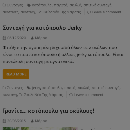
,
,
,
,
Συνταγες
κοτόπουλο
παγωτό
σκυλιά
σπιτική συνταγή
,
,
συνταγές
συνταγή
Τα ΣκυλοΝέα Της Μάρσας
Leave a comment
Συνταγή για κοτόπουλο Jerky
08/12/2020
Μάρσα
Φτιάξτε την αγαπημένη λιχουδιά όλων των σκύλων που
είναι το παστό κοτόπουλο ή αλλιώς jerky κοτόπουλο. Είναι
πανεύκολη συνταγή με αγνά υλικά..
READ MORE
,
,
,
,
,
Συνταγες
jerky
κοτόπουλο
παστό
σκυλιά
σπιτική συνταγή
,
συνταγή
Τα ΣκυλοΝέα Της Μάρσας
Leave a comment
Γρανίτα… κοτόπουλο για σκύλους!
20/08/2015
Μάρσα