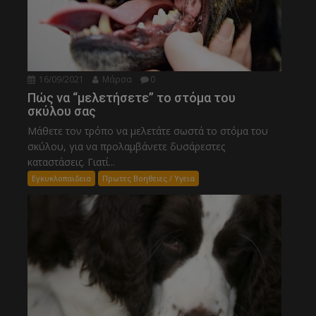
16/09/2021
Μάρσα
0
Πώς να “μελετήσετε” το στόμα του
σκύλου σας
Μάθετε τον τρόπο να μελετάτε σωστά το στόμα του
σκύλου, για να προλαμβάνετε δυσάρεστες
καταστάσεις. Γιατί...
Εγκυκλοπαιδεια
Πρωτες Βοηθειες / Υγεια