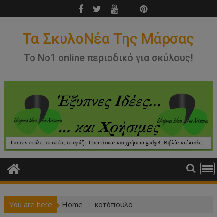
Skip
to
content
Τα ΣκυλοΝέα Της Μάρσας
Το Νο1 online περιοδικό για σκύλους!
You are here
Home
κοτόπουλο