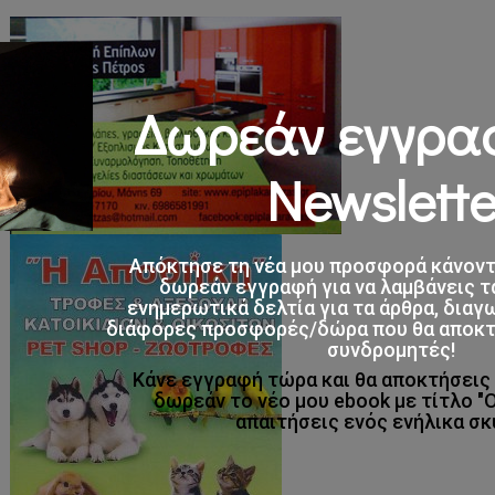
Δωρεάν εγγρα
Newslette
Απόκτησε τη νέα μου προσφορά κάνον
δωρεάν εγγραφή για να λαμβάνεις τ
ενημερωτικά δελτία για τα άρθρα, διαγ
διάφορες προσφορές/δώρα που θα αποκτο
συνδρομητές!
Κάνε εγγραφή τώρα και θα αποκτήσει
δωρεάν το νέο μου ebook με τίτλο "
απαιτήσεις ενός ενήλικα σκ