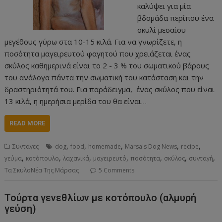
καλύψει για μία
βδομάδα περίπου ένα
σκυλί μεσαίου
μεγέθους γύρω στα 10-15 κιλά. Για να γνωρίζετε, η
ποσότητα μαγειρευτού φαγητού που χρειάζεται ένας
σκύλος καθημερινά είναι το 2 - 3 % του σωματικού βάρους
του ανάλογα πάντα την σωματική του κατάσταση και την
δραστηριότητά του. Για παράδειγμα, ένας σκύλος που είναι
13 κιλά, η ημερήσια μερίδα του θα είναι…
READ MORE
,
,
,
,
,
Συνταγες
dog
food
homemade
Marsa's Dog News
recipe
,
,
,
,
,
,
,
γεύμα
κοτόπουλο
λαχανικά
μαγειρευτό
ποσότητα
σκύλος
συνταγή
Τα ΣκυλοΝέα Της Μάρσας
5 Comments
Τούρτα γενεθλίων με κοτόπουλο (αλμυρή
γεύση)