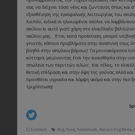
σας να δείχνει τόσο νέος και ζωντανός όπως και 
εξασθένηση της εγκεφαλικής λειτουργίας του σκύ
λοιπόν, ειδικά οι ηλικιωμένοι σκύλοι να λαμβάνου
σκύλου κι αυτό γιατί χάρη στο ελαιόλαδο βελτιώνε
σκύλου μας. Έτσι, κατά προέκταση, μπορεί να βοηθ
γενετής κάποια προβλήματα στην αναπνοή τους όπ
βοηθά στην απώλεια βάρους! Τα μονοακόρεστα λιπ
κύτταρα, μειώνοντας έτσι την ευαισθησία στην ιν
απώλεια των περιττών κιλών. Και τέλος, το ελαιόλ
θετική επίδραση και στην όψη της γούνας αλλά κα
προσθέτει υγρασία και λάμψη ακόμα και στην πιο ξ
τριχόπτωση!
Sp
,
,
,
,
Συνταγες
dog
food
homemade
Marsa's Dog News