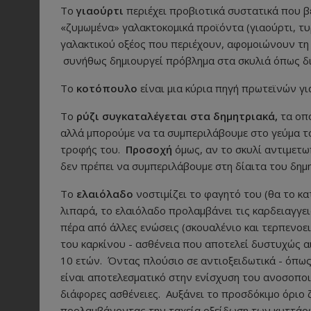
Το
γιαούρτι
περιέχει προβιοτικά συστατικά που 
«ζυμωμένα» γαλακτοκομικά προϊόντα (γιαούρτι, τυ
γαλακτικού οξέος που περιέχουν, αφομοιώνουν τη λ
συνήθως δημιουργεί πρόβλημα στα σκυλιά όπως δι
Το
κοτόπουλο
είναι μια κύρια πηγή πρωτεϊνών γι
Το
ρύζι συγκαταλέγεται στα δημητριακά,
τα οπ
αλλά μπορούμε να τα συμπεριλάβουμε στο γεύμα το
τροφής του.
Προσοχή
όμως, αν το σκυλί αντιμετ
δεν πρέπει να συμπεριλάβουμε στη δίαιτα του δημ
Το
ελαιόλαδο
νοστιμίζει το φαγητό του (θα το κ
λιπαρά, το ελαιόλαδο προλαμβάνει τις καρδειαγγεια
πέρα από άλλες ενώσεις (σκουαλένιο και τερπενοει
του καρκίνου - ασθένεια που αποτελεί δυστυχώς 
10 ετών. Όντας πλούσιο σε αντιοξειδωτικά - όπως 
είναι αποτελεσματικό στην ενίσχυση του ανοσοποι
διάφορες ασθένειες. Αυξάνει το προσδόκιμο όριο ζ
προλαμβάνοντας την ταχεία οξείδωση των κυττάρω