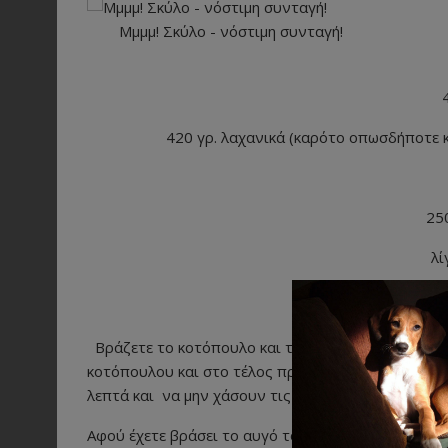
Μμμμ! Σκύλο - νόστιμη συνταγή!
420 γρ. λαχανικά (καρότο οπωσδήποτε κα
25
λί
Ε
Βράζετε το κοτόπουλο και το ξεψαχνίζετε (τα κόκ
κοτόπουλου και στο τέλος προσθέτετε τα λαχανικά 
λεπτά και να μην χάσουν τις θρεπτικές ουσίες του
Αφού έχετε βράσει το αυγό το αναμιγνύετε με το υ