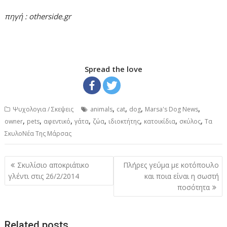
πηγή : otherside.gr
Spread the love
,
,
,
,
Ψυχολογια / Σκεψεις
animals
cat
dog
Marsa's Dog News
,
,
,
,
,
,
,
,
owner
pets
αφεντικό
γάτα
ζώα
ιδιοκτήτης
κατοικίδια
σκύλος
Τα
ΣκυλοΝέα Της Μάρσας
Post
Σκυλίσιο αποκριάτικο
Πλήρες γεύμα με κοτόπουλο
navigation
γλέντι στις 26/2/2014
και ποια είναι η σωστή
ποσότητα
Related posts