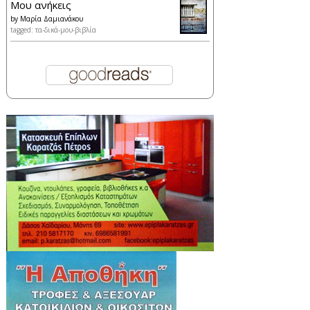
Μου ανήκεις
by
Μαρία Δαμιανάκου
tagged: τα-δικά-μου-βιβλία