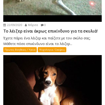
22/09/2020
Μάρσα
0
Το λέιζερ είναι άκρως επικίνδυνο για τα σκυλιά!
Έχετε πάρει ένα λέιζερ και παίζετε με τον σκύλο σας;
Μάθετε πόσο επικίνδυνο είναι το λέιζερ...
Πρωτες Βοηθειες / Υγεια
Ψυχολογια / Σκεψεις