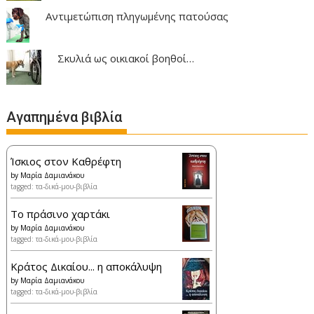
Αντιμετώπιση πληγωμένης πατούσας
Σκυλιά ως οικιακοί βοηθοί…
Αγαπημένα βιβλία
Ίσκιος στον Καθρέφτη
by
Μαρία Δαμιανάκου
tagged: τα-δικά-μου-βιβλία
Το πράσινο χαρτάκι
by
Μαρία Δαμιανάκου
tagged: τα-δικά-μου-βιβλία
Κράτος Δικαίου... η αποκάλυψη
by
Μαρία Δαμιανάκου
tagged: τα-δικά-μου-βιβλία