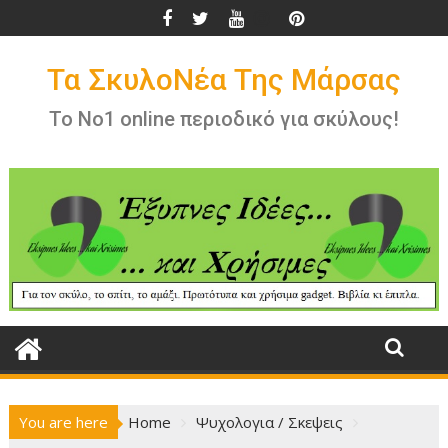
Skip
to
content
Τα ΣκυλοΝέα Της Μάρσας
Το Νο1 online περιοδικό για σκύλους!
You are here
Home
Ψυχολογια / Σκεψεις