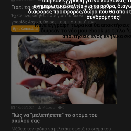
δωρεάν εγγραφή για να λαμβάνεις τ
ενημερωτικά δελτία για τα άρθρα, διαγ
Γιατί τα σκυλιά κυλιούνται στο γρασίδι
διάφορες προσφορές/δώρα που θα αποκτο
Έχετε αναρωτηθεί ποτέ γιατί τα σκυλιά κυλιούνται στο
συνδρομητές!
γρασίδι; Αρχικά, θα σας πούμε ότι αυτή είναι...
Κάνε εγγραφή τώρα και θα αποκτήσει
Εγκυκλοπαιδεια
δωρεάν το νέο μου ebook με τίτλο "
απαιτήσεις ενός ενήλικα σκ
16/09/2021
Μάρσα
0
Πώς να “μελετήσετε” το στόμα του
σκύλου σας
Μάθετε τον τρόπο να μελετάτε σωστά το στόμα του