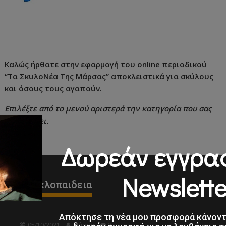
Καλώς ήρθατε στην εφαρμογή του online περιοδικού
“Τα ΣκυλοΝέα Της Μάρσας” αποκλειστικά για σκύλους
και όσους τους αγαπούν.
Επιλέξτε από το μενού αριστερά την κατηγορία που σας
ενδιαφέρει.
Δωρεάν εγγρα
Newslette
Εγκυκλοπαιδεια
Απόκτησε τη νέα μου προσφορά κάνον
05/10/2021
Μάρσα
0