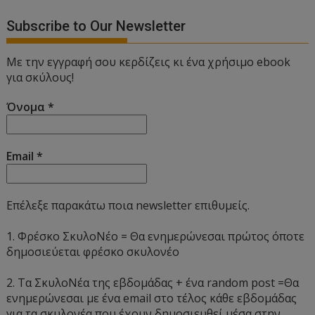
Subscribe to Our Newsletter
Με την εγγραφή σου κερδίζεις κι ένα χρήσιμο ebook
για σκύλους!
Όνομα
*
Email
*
Επέλεξε παρακάτω ποια newsletter επιθυμείς.
1. Φρέσκο ΣκυλοΝέο = Θα ενημερώνεσαι πρώτος όποτε
δημοσιεύεται φρέσκο σκυλονέο
2. Τα ΣκυλοΝέα της εβδομάδας + ένα random post =Θα
ενημερώνεσαι με ένα email στο τέλος κάθε εβδομάδας
για τα σκυλονέα που έχουν δημοσιευθεί μέσα στην