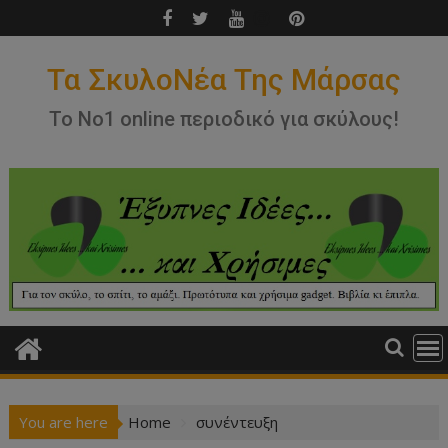
Skip
to
content
Τα ΣκυλοΝέα Της Μάρσας
Το Νο1 online περιοδικό για σκύλους!
You are here
Home
συνέντευξη