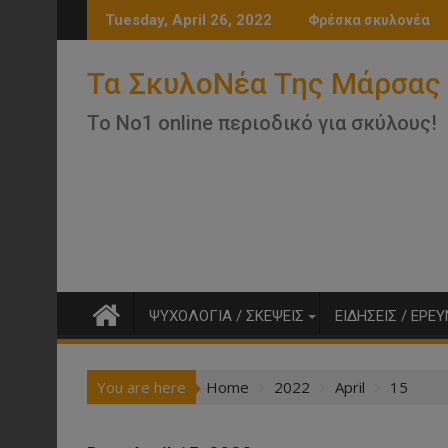
Skip
Πώς να κρατήσετε μακριά τα τσιμπούρι
Tuesday, April 26, 2022
Φρέσκα σκυλονέα
to
content
Τα ΣκυλοΝέα Της Μάρσας
Το Νο1 online περιοδικό για σκύλους!
ΨΥΧΟΛΟΓΙΑ / ΣΚΕΨΕΙΣ
ΕΙΔΗΣΕΙΣ / ΕΡΕ
You are here
Home
2022
April
15