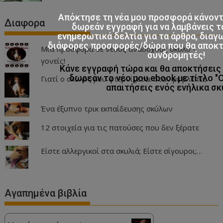
Απόκτησε τη νέα μου προσφορά κάνον
Διαφορα
δωρεάν εγγραφή για να λαμβάνεις τ
ενημερωτικά δελτία για τα άρθρα, διαγ
διάφορες προσφορές/δώρα που θα αποκτο
Μια προσφορά σε νέους ανάδοχους σκύλο -
συνδρομητές!
γονείς!
Κάνε εγγραφή τώρα και θα αποκτήσει
δωρεάν το νέο μου ebook με τίτλο "
Γιατί ο σκύλος μου φτερνίζεται όταν με βλέπει;
απαιτήσεις ενός ενήλικα σκ
Ένα έξυπνο τρικ εκπαίδευσης σκύλων
12 στοιχεία για τις πατούσες που δεν ξέρατε
Είστε αλλεργικοί στα σκυλιά; Είστε σίγουροι;…
Αγαπημένα βιβλία