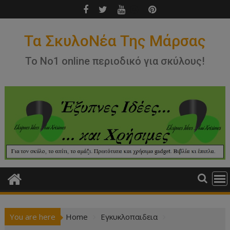
Skip
to
content
Τα ΣκυλοΝέα Της Μάρσας
Το Νο1 online περιοδικό για σκύλους!
You are here
Home
Εγκυκλοπαιδεια