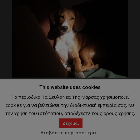
17/09/2019
Μάρσα
2
This website uses cookies
Ο σκύλος μου είναι γκρινιάρης…
Το περιοδικό Τα ΣκυλοΝέα Της Μάρσας χρησιμοποιεί
Ο σκύλος μου ζητάει όλη την ώρα χάδια. Όλη την ώρα
cookies για να βελτιώσει την διαδικτυακή εμπειρία σας. Με
όμως! Δεν είναι μόνο τα...
την χρήση του ιστότοπου, αποδέχεστε τους όρους χρήσης.
Απαντώ στις ερωτήσεις σας!
Εκπαιδευση
Δέχομαι
Αρχειο
Διαβάστε περισσότερα...