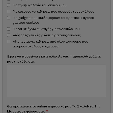
Για την ψυχολογία του σκύλου μου
Για έρευνες και ειδήσεις που αφορούν τους σκύλους
Για gadgets που κυκλοφορούν και προτάσεις αγοράς
για τους σκύλους
Για να φτιάχνω συνταγές για τον σκύλο μου
Διάφορες γενικές γνώσεις για τους σκύλους
Αξιοπερίεργες ειδήσεις από όλον τον κόσμο που
αφορούν σκύλους κι όχι μόνο
Έχετε να προτείνετε κάτι άλλο; Αν ναι, παρακαλώ γράψτε
μας την ιδέα σας
Θα προτείνατε το online περιοδικό μας Τα ΣκυλοΝέα Της
Μάρσας σε φίλους σας;
*