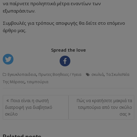
να παίρνετε προληπτικά μέτρα εναντίων των
εξωπαράσιτων.
Συμβουλές για τρόπους αποφυγής θα δείτε στο επόμενο
άρθρο μας.
Spread the love
,
,
Εγκυκλοπαιδεια
Πρωτες Βοηθειες / Υγεια
σκυλιά
Τα ΣκυλοΝέα
,
Της Μάρσας
τσιμπούρια
Post
Ποια είναι η σωστή
Πώς να κρατήσετε μακριά τα
navigation
διατροφή για διαβητικό
τσιμπούρια από τον σκύλο
σκύλο
σας
Related posts