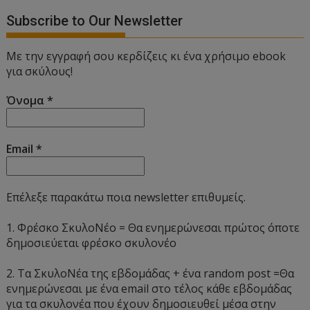
Subscribe to Our Newsletter
Με την εγγραφή σου κερδίζεις κι ένα χρήσιμο ebook
για σκύλους!
Όνομα
*
Email
*
Επέλεξε παρακάτω ποια newsletter επιθυμείς.
1. Φρέσκο ΣκυλοΝέο = Θα ενημερώνεσαι πρώτος όποτε
δημοσιεύεται φρέσκο σκυλονέο
2. Τα ΣκυλοΝέα της εβδομάδας + ένα random post =Θα
ενημερώνεσαι με ένα email στο τέλος κάθε εβδομάδας
για τα σκυλονέα που έχουν δημοσιευθεί μέσα στην