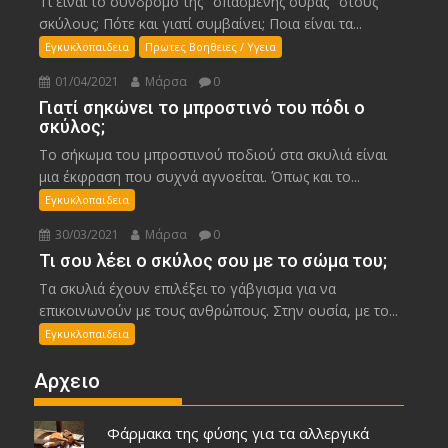
Τι είναι το σύνδρομο της "σπασμένης ουράς" στους
σκύλους; Πότε και γιατί συμβαίνει; Ποια είναι τα...
Εγκυκλοπαιδεια
Πρωτες Βοηθειες / Υγεια
01/04/2021
Μάρσα
0
Γιατί σηκώνει το μπροστινό του πόδι ο
σκύλος;
Το σήκωμα του μπροστινού ποδιού στα σκυλιά είναι
μια έκφραση που συχνά αγνοείται. Όπως και το...
Εγκυκλοπαιδεια
30/03/2021
Μάρσα
0
Τι σου λέει ο σκύλος σου με το σώμα του;
Τα σκυλιά έχουν επιλέξει το γάβγισμα για να
επικοινωνούν με τους ανθρώπους. Στην ουσία, με το...
Εγκυκλοπαιδεια
Αρχειο
Φάρμακα της φύσης για τα αλλεργικά