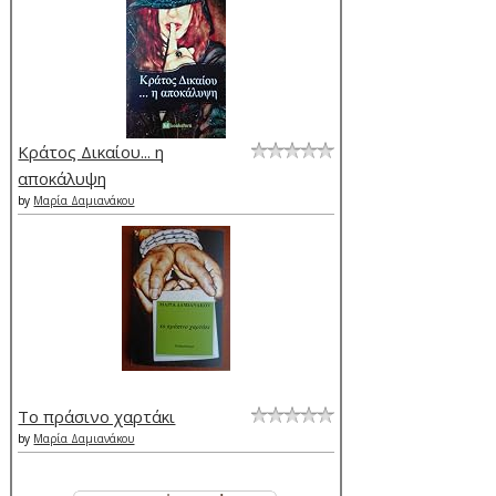
Κράτος Δικαίου... η
αποκάλυψη
by
Μαρία Δαμιανάκου
Το πράσινο χαρτάκι
by
Μαρία Δαμιανάκου