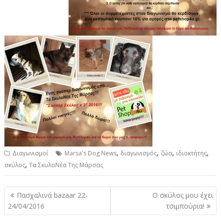
,
,
,
,
Διαγωνισμοί
Marsa's Dog News
διαγωνισμός
ζώα
ιδιοκτήτης
,
σκύλος
Τα ΣκυλοΝέα Της Μάρσας
P
Πασχαλινά bazaar 22-
Ο σκύλος μου έχει
o
24/04/2016
τσιμπούρια!