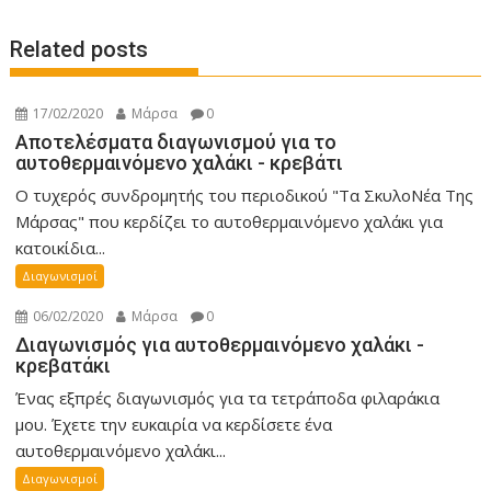
s
t
Related posts
n
a
v
17/02/2020
Μάρσα
0
i
Αποτελέσματα διαγωνισμού για το
αυτοθερμαινόμενο χαλάκι - κρεβάτι
g
Ο τυχερός συνδρομητής του περιοδικού "Τα ΣκυλοΝέα Της
a
Μάρσας" που κερδίζει το αυτοθερμαινόμενο χαλάκι για
t
κατοικίδια...
i
Διαγωνισμοί
o
n
06/02/2020
Μάρσα
0
Διαγωνισμός για αυτοθερμαινόμενο χαλάκι -
κρεβατάκι
Ένας εξπρές διαγωνισμός για τα τετράποδα φιλαράκια
μου. Έχετε την ευκαιρία να κερδίσετε ένα
αυτοθερμαινόμενο χαλάκι...
Διαγωνισμοί