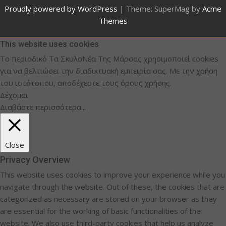
Proudly powered by WordPress
|
Theme: SuperMag by
Acme
Themes
This website uses cookies
Το περιοδικό Τα ΣκυλοΝέα Της Μάρσας χρησιμοποιεί cookies
για να βελτιώσει την διαδικτυακή εμπειρία σας. Με την χρήση
του ιστότοπου, αποδέχεστε τους όρους χρήσης.
Δέχομαι
Διαβάστε περισσότερα...
Close
Privacy Overview
This website uses cookies to improve your experience while you
navigate through the website. Out of these, the cookies that are
categorized as necessary are stored on your browser as they
are essential for the working of basic functionalities of the
website. We also use third-party cookies that help us analyze