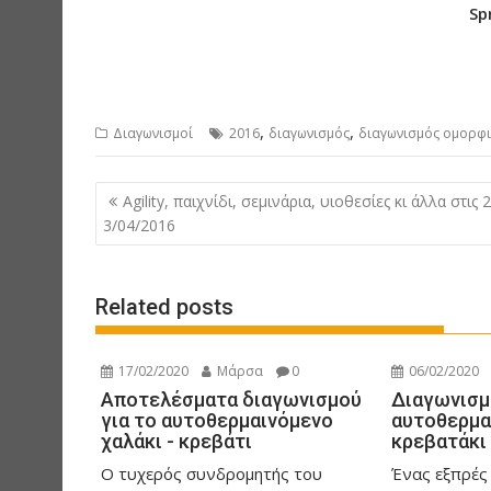
Sp
,
,
Διαγωνισμοί
2016
διαγωνισμός
διαγωνισμός ομορφ
P
Agility, παιχνίδι, σεμινάρια, υιοθεσίες κι άλλα στις 2
o
3/04/2016
s
t
Related posts
n
a
v
17/02/2020
Μάρσα
0
06/02/2020
i
Αποτελέσματα διαγωνισμού
Διαγωνισμ
για το αυτοθερμαινόμενο
αυτοθερμα
g
χαλάκι - κρεβάτι
κρεβατάκι
a
Ο τυχερός συνδρομητής του
Ένας εξπρές
t