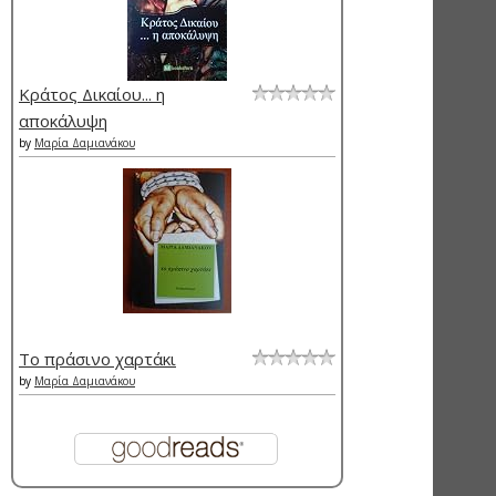
Κράτος Δικαίου... η
αποκάλυψη
by
Μαρία Δαμιανάκου
Το πράσινο χαρτάκι
by
Μαρία Δαμιανάκου