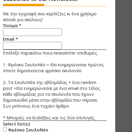
Με την εγγραφή σου κερδίζεις κι ένα χρήσιμο
ebook για σκύλους!
Όνομα
*
Email
*
Επέλεξε παρακάτω ποια newsletter επιθυμείς.
1. Φρέσκο ΣκυλοΝέο = Θα ενημερώνεσαι πρώτος
όποτε δημοσιεύεται φρέσκο σκυλονέο
2. Τα ΣκυλοΝέα της εβδομάδας + ένα random
post =Θα ενημερώνεσαι με ένα email στο τέλος
κάθε εβδομάδας για τα σκυλονέα που έχουν
δημοσιευθεί μέσα στην εβδομάδα που πέρασε.
Συν μπόνους ένα τυχαίο άρθρο.
* Μπορείς να διαλέξεις και τις δύο επιλογές.
Select list(s):
Φρέσκο ΣκυλοΝέο