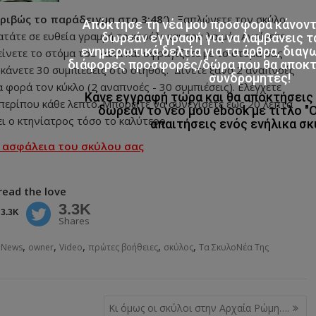
κριβώς το παράδειγμα στο 3:48′)
: Ξαπλώνετε τον σκύλο
Απόκτησε τη νέα μου προσφορά κάνον
τάτε σε ευθεία γραμμή το κεφάλι και τον λαιμό. Ανοίγετε
δωρεάν εγγραφή για να λαμβάνεις τ
ενημερωτικά δελτία για τα άρθρα, διαγ
ίνετε το στόμα του καλά και σφραγίζετε με το στόμα σας
διάφορες προσφορές/δώρα που θα αποκτο
 κάνετε 30 συμπιέσεις στο στήθος. Δίνετε ξανά 2 αναπνοές
συνδρομητές!
α φορά τον κύκλο (2 αναπνοές - 30 συμπιέσεις). Ελέγχετε
Κάνε εγγραφή τώρα και θα αποκτήσει
 περίπου κάθε λεπτό. Μπορείτε να συνεχίσετε έως 20 λεπτά
δωρεάν το νέο μου ebook με τίτλο "
 ο κτηνίατρος τόσο το καλύτερο.
απαιτήσεις ενός ενήλικα σκ
ν ασφάλεια του σκύλου σας
read the love
3.3K
3.3K
Shares
,
,
,
,
,
 News
owner
Video
πρώτες βοήθειες
σκύλος
Τα ΣκυλοΝέα Της
Κι όμως οι σκύλοι στην Αρχαία Ρώμη….