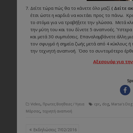
Δείτε τώρα πώς θα το κάνετε όλο μαζί
( Δείτε α
έτσι ώστε η καρδιά να κοιτάει προς το πάνω. Κρα
το στόμα για να τραβήξετε την γλώσσα. Μετά κλε
την μύτη του και του δίνετε 5 αναπνοές. Ύστερα
και μετά 30 συμπιέσεις. Επαναλαμβάνετε άλλη μι
τον σφυγμό ή σημεία ζωής μετά από 4 κύκλους ή
την τεχνητή αναπνοή. Όσο το συντομότερο έρθει
Αξεσουάρ για τη
Sp
,
,
,
Video
Πρωτες Βοηθειες / Υγεια
cpr
dog
Marsa's Dog
,
Μάρσας
τεχνητή αναπνοή
Post
Εκδηλώσεις 7/02/2016