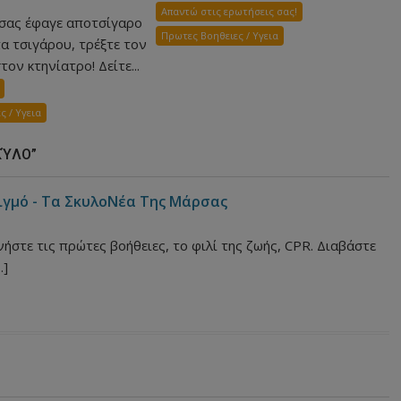
Απαντώ στις ερωτήσεις σας!
 σας έφαγε αποτσίγαρο
Πρωτες Βοηθειες / Υγεια
α τσιγάρου, τρέξτε τον
τον κτηνίατρο! Δείτε...
ς / Υγεια
ΚΎΛΟ”
ιγμό - Τα ΣκυλοΝέα Της Μάρσας
ινήστε τις πρώτες βοήθειες, το φιλί της ζωής, CPR. Διαβάστε
…]