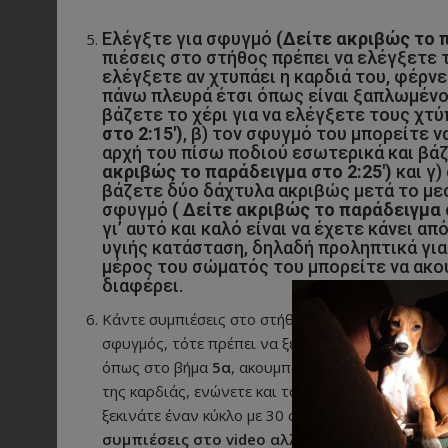
Ελέγξτε για σφυγμό
(Δείτε ακριβώς το π
πιέσεις στο στήθος πρέπει να ελέγξετε τ
ελέγξετε αν χτυπάει η καρδιά του, φέρνε
πάνω πλευρά έτσι όπως είναι ξαπλωμένο)
βάζετε το χέρι για να ελέγξετε τους χτύ
στο 2:15′)
, β) τον σφυγμό του μπορείτε ν
αρχή του πίσω ποδιού εσωτερικά και βάζ
ακριβώς το παράδειγμα στο 2:25′)
και γ)
βάζετε δύο δάχτυλα ακριβώς μετά το μεσ
σφυγμό
( Δείτε ακριβώς το παράδειγμα σ
γι’ αυτό και καλό είναι να έχετε κάνει α
υγιής κατάσταση, δηλαδή προληπτικά για 
μέρος του σώματός του μπορείτε να ακο
διαφέρει.
Κάντε συμπιέσεις στο στήθος
( Δείτε ακριβώς τ
σφυγμός, τότε πρέπει να ξεκινήσετε αμέσως τις
όπως στο βήμα
5α
, ακουμπάτε την παλάμη σας σ
της καρδιάς, ενώνετε και το άλλο χέρι από πάνω 
ξεκινάτε έναν κύκλο με 30 συμπιέσεις
( Δείτε α
συμπιέσεις στο video αλλά από κάτω το διορ