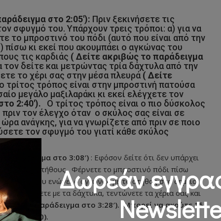
αράδειγμα στο 2:05′):
Πριν ξεκινήσετε τις
ον σφυγμό του. Υπάρχουν τρεις τρόποι: α) για να
τε το μπροστινό του πόδι (αυτό που είναι από την
 πίσω κι εκεί που ακουμπάει ο αγκώνας του
πους τις καρδιάς
( Δείτε ακριβώς το παράδειγμα
α τον δείτε και μετρώντας τρία δάχτυλα από την
ετε το χέρι σας στην μέσα πλευρά
( Δείτε
 ο τρίτος τρόπος είναι στην μπροστινή πατούσα
αίο μεγάλο μαξιλαράκι κι εκεί ελέγχετε τον
το 2:40′).
Ο τρίτος τρόπος είναι ο πιο δύσκολος
πό πριν τον έλεγχο όταν ο σκύλος σας είναι σε
ώρα ανάγκης, για να γνωρίζετε από πριν σε ποιο
ύσετε τον σφυγμό του γιατί κάθε σκύλος
ο παράδειγμα στο 3:08′)
: Εφόσον δείτε ότι δεν υπάρχει
Δωρεάν εγγρα
 συμπιέσεις στήθους. Φέρνετε το μπροστινό πόδι πίσω
το σημείο που ενώνει ο αγκώνας με το στήθος στο σημείο
και κλειδώνετε με τα δάχτυλα, τεντώνετε τα χέρια σας και
Newslette
κριβώς το παράδειγμα στο 3:28′). (Μπορεί να ακούτε 15
θώνει σε 30).