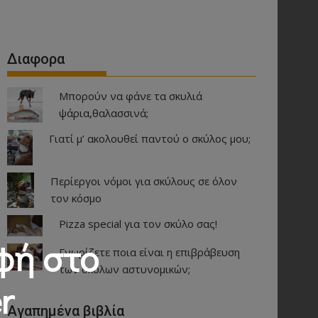
Διαφορα
Μπορούν να φάνε τα σκυλιά
ψάρια,θαλασσινά;
Γιατί μ’ ακολουθεί παντού ο σκύλος μου;
Περίεργοι νόμοι για σκύλους σε όλον
τον κόσμο
Pizza special για τον σκύλο σας!
φή στο
Γνωρίζετε ποια είναι η επιβράβευση
των σκύλων αστυνομικών;
r
Αγαπημένα βιβλία