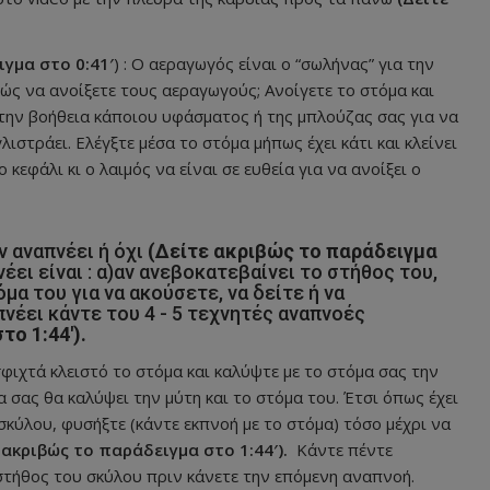
γμα στο 0:41′
) : Ο αεραγωγός είναι ο “σωλήνας” για την
ώς να ανοίξετε τους αεραγωγούς; Ανοίγετε το στόμα και
την βοήθεια κάποιου υφάσματος ή της μπλούζας σας για να
ιστράει. Ελέγξτε μέσα το στόμα μήπως έχει κάτι και κλείνει
κεφάλι κι ο λαιμός να είναι σε ευθεία για να ανοίξει ο
ν αναπνέει ή όχι
(Δείτε ακριβώς το παράδειγμα
πνέει είναι : α)αν ανεβοκατεβαίνει το στήθος του,
α του για να ακούσετε, να δείτε ή να
πνέει κάντε του 4 - 5 τεχνητές αναπνοές
ο 1:44′).
φιχτά κλειστό το στόμα και καλύψτε με το στόμα σας την
μα σας θα καλύψει την μύτη και το στόμα του. Έτσι όπως έχει
κύλου, φυσήξτε (κάντε εκπνοή με το στόμα) τόσο μέχρι να
 ακριβώς το παράδειγμα στο 1:44′).
Κάντε πέντε
στήθος του σκύλου πριν κάνετε την επόμενη αναπνοή.