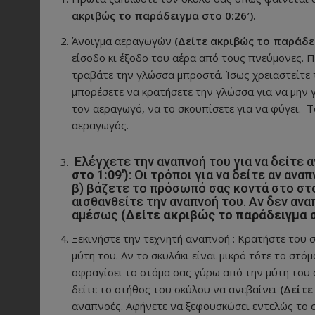
ακριβώς το παράδειγμα στο 0:26′).
Άνοιγμα αεραγωγών
(Δείτε ακριβώς το παράδει
είσοδο κι έξοδο του αέρα από τους πνεύμονες. Π
τραβάτε την γλώσσα μπροστά. Ίσως χρειαστείτε 
μπορέσετε να κρατήσετε την γλώσσα για να μην γλ
τον αεραγωγό, να το σκουπίσετε για να φύγει. Το 
αεραγωγός.
Ελέγχετε την αναπνοή του για να δείτε α
στο 1:09′)
: Οι τρόποι για να δείτε αν ανα
β) βάζετε το πρόσωπό σας κοντά στο στόμ
αισθανθείτε την αναπνοή του. Αν δεν ανα
αμέσως
(Δείτε ακριβώς το παράδειγμα στ
Ξεκινήστε την τεχνητή αναπνοή : Κρατήστε του σ
μύτη του. Αν το σκυλάκι είναι μικρό τότε το στό
σφραγίσει το στόμα σας γύρω από την μύτη του σ
δείτε το στήθος του σκύλου να ανεβαίνει
(Δείτε
αναπνοές. Αφήνετε να ξεφουσκώσει εντελώς το 