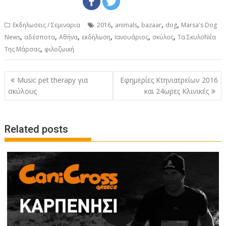
,
,
,
,
Εκδηλωσεις / Σεμιναρια
2016
animals
bazaar
dog
Marsa's Dog
,
,
,
,
,
,
News
αδέσποτα
Αθήνα
εκδήλωση
Ιανουάριος
σκύλος
Τα ΣκυλοΝέα
,
Της Μάρσας
φιλοζωική
Post
Music pet therapy για
Εφημερίες Κτηνιατρείων 2016
navigation
σκύλους
και 24ωρες Κλινικές
Related posts