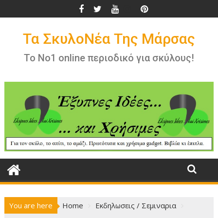
Skip
to
content
Τα ΣκυλοΝέα Της Μάρσας
Το Νο1 online περιοδικό για σκύλους!
You are here
Home
Εκδηλωσεις / Σεμιναρια