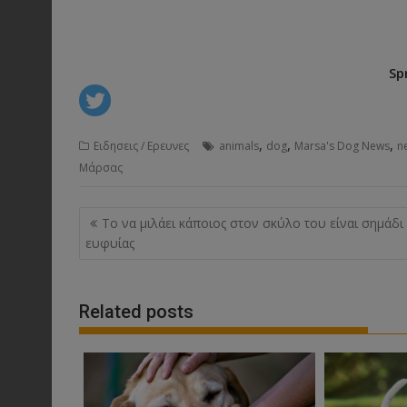
Sp
,
,
,
Ειδησεις / Ερευνες
animals
dog
Marsa's Dog News
n
Μάρσας
Post
Το να μιλάει κάποιος στον σκύλο του είναι σημάδι
navigation
ευφυίας
Related posts