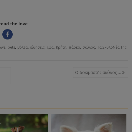
read the love
,
,
,
,
,
,
,
,
ews
pets
βόλτα
είδησεις
ζώα
Κρήτη
πάρκο
σκύλος
Τα ΣκυλοΝέα Της
Ο δοκιμαστής σκύλος….