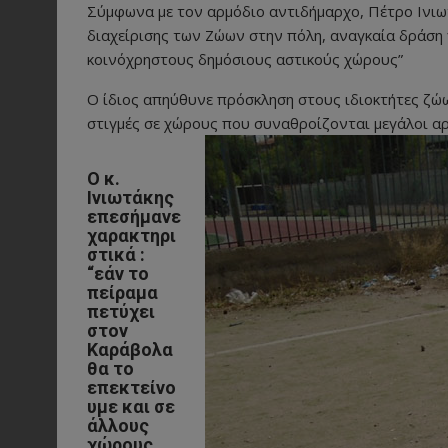
Σύμφωνα με τον αρμόδιο αντιδήμαρχο, Πέτρο Ινιωτ
διαχείρισης των Ζώων στην πόλη, αναγκαία δράση
κοινόχρηστους δημόσιους αστικούς χώρους”
Ο ίδιος απηύθυνε πρόσκληση στους ιδιοκτήτες ζώ
στιγμές σε χώρους που συναθροίζονται μεγάλοι αρ
Ο κ.
Ινιωτάκης
επεσήμανε
χαρακτηρι
στικά :
“εάν το
πείραμα
πετύχει
στον
Καράβολα
θα το
επεκτείνο
υμε και σε
άλλους
χώρους