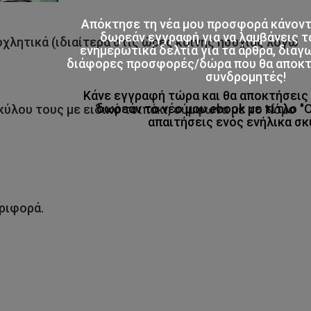
Απόκτησε τη νέα μου προσφορά κάνον
δωρεάν εγγραφή για να λαμβάνεις τ
οχλητικά (ιδιαίτερα στις ώρες κοινής ησυχίας λόγω
ενημερωτικά δελτία για τα άρθρα, διαγ
διάφορες προσφορές/δώρα που θα αποκτο
συνδρομητές!
Κάνε εγγραφή τώρα και θα αποκτήσει
δωρεάν το νέο μου ebook με τίτλο "
σκύλου τους με ειδικό τσιπάκι, σύμφωνα με το Νόμο
απαιτήσεις ενός ενήλικα σκ
εριφορά.