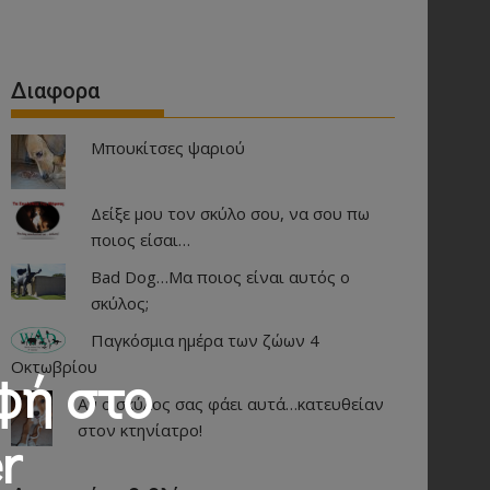
Διαφορα
Μπουκίτσες ψαριού
Δείξε μου τον σκύλο σου, να σου πω
ποιος είσαι…
Bad Dog…Μα ποιος είναι αυτός ο
σκύλος;
Παγκόσμια ημέρα των ζώων 4
Οκτωβρίου
φή στο
Αν ο σκύλος σας φάει αυτά…κατευθείαν
στον κτηνίατρο!
r