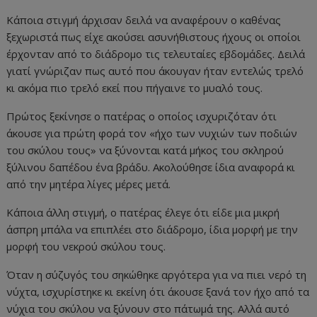
Κάποια στιγμή άρχισαν δειλά να αναφέρουν ο καθένας
ξεχωριστά πως είχε ακούσει ασυνήθιστους ήχους οι οποίοι
έρχονταν από το διάδρομο τις τελευταίες εβδομάδες. Δειλά
γιατί γνώριζαν πως αυτό που άκουγαν ήταν εντελώς τρελό
κι ακόμα πιο τρελό εκεί που πήγαινε το μυαλό τους.
Πρώτος ξεκίνησε ο πατέρας ο οποίος ισχυριζόταν ότι
άκουσε για πρώτη φορά τον «ήχο των νυχιών των ποδιών
του σκύλου τους» να ξύνονται κατά μήκος του σκληρού
ξύλινου δαπέδου ένα βράδυ. Ακολούθησε ίδια αναφορά κι
από την μητέρα λίγες μέρες μετά.
Κάποια άλλη στιγμή, ο πατέρας έλεγε ότι είδε μια μικρή
άσπρη μπάλα να επιπλέει στο διάδρομο, ίδια μορφή με την
μορφή του νεκρού σκύλου τους.
Όταν η σύζυγός του σηκώθηκε αργότερα για να πιει νερό τη
νύχτα, ισχυρίστηκε κι εκείνη ότι άκουσε ξανά τον ήχο από τα
νύχια του σκύλου να ξύνουν στο πάτωμά της. Αλλά αυτό