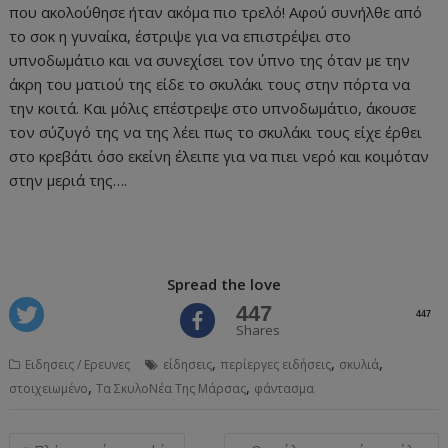
που ακολούθησε ήταν ακόμα πιο τρελό! Αφού συνήλθε από
το σοκ η γυναίκα, έστριψε για να επιστρέψει στο
υπνοδωμάτιο και να συνεχίσει τον ύπνο της όταν με την
άκρη του ματιού της είδε το σκυλάκι τους στην πόρτα να
την κοιτά. Και μόλις επέστρεψε στο υπνοδωμάτιο, άκουσε
τον σύζυγό της να της λέει πως το σκυλάκι τους είχε έρθει
στο κρεβάτι όσο εκείνη έλειπε για να πιει νερό και κοιμόταν
στην μεριά της….
Spread the love
447
447
Shares
,
,
,
Ειδησεις / Ερευνες
είδησεις
περίεργες ειδήσεις
σκυλιά
,
,
στοιχειωμένο
Τα ΣκυλοΝέα Της Μάρσας
φάντασμα
Post