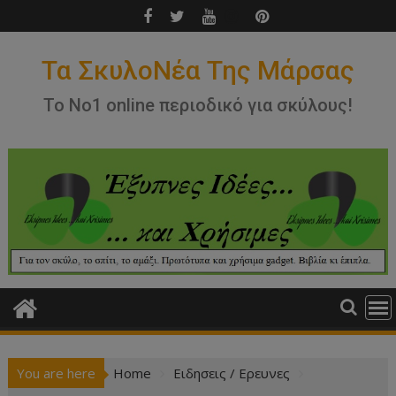
Skip
to
content
Τα ΣκυλοΝέα Της Μάρσας
Το Νο1 online περιοδικό για σκύλους!
You are here
Home
Ειδησεις / Ερευνες