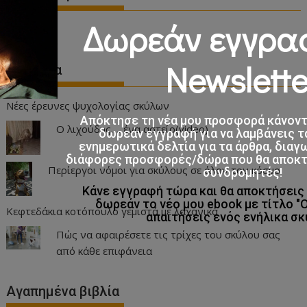
Δωρεάν εγγρα
Newslette
Διαφορα
Νέες έρευνες ψυχολογίας σκύλων
Απόκτησε τη νέα μου προσφορά κάνον
Ο λιχούδης…. ένα αστείο(video)
δωρεάν εγγραφή για να λαμβάνεις τ
ενημερωτικά δελτία για τα άρθρα, διαγ
διάφορες προσφορές/δώρα που θα αποκτο
Περίεργοι νόμοι για σκύλους σε όλον τον κόσμο
συνδρομητές!
Κάνε εγγραφή τώρα και θα αποκτήσει
δωρεάν το νέο μου ebook με τίτλο "
Κεφτεδάκια κοτόπουλο γεμιστά με λαχανικά
απαιτήσεις ενός ενήλικα σκ
Πώς να αφαιρέσετε τις τρίχες του σκύλου σας
από κάθε επιφάνεια
Αγαπημένα βιβλία